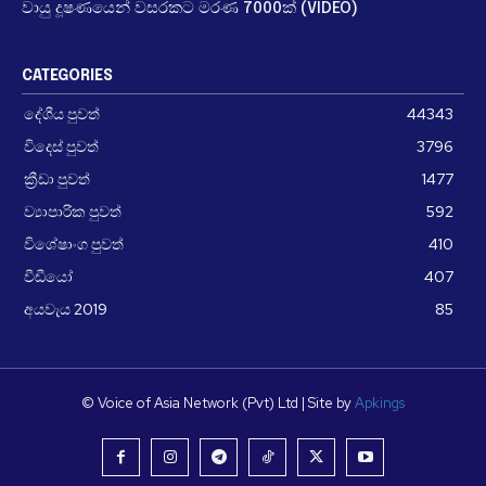
වායු දූෂණයෙන් වසරකට මරණ 7000ක් (VIDEO)
CATEGORIES
දේශීය පුවත්
44343
විදෙස් පුවත්
3796
ක්‍රීඩා පුවත්
1477
ව්‍යාපාරික පුවත්
592
විශේෂාංග පුවත්
410
වීඩීයෝ
407
අයවැය 2019
85
© Voice of Asia Network (Pvt) Ltd | Site by
Apkings