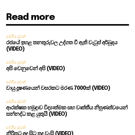
Read more
දේශීය පුවත්
රජයේ ඉහළ තනතුරුවල උද්ගත වී ඇති වැටුප් අර්බුදය
(VIDEO)
දේශීය පුවත්
අපි වෙනුවෙන් අපි (VIDEO)
දේශීය පුවත්
වායු දූෂණයෙන් වසරකට මරණ 7000ක් (VIDEO)
දේශීය පුවත්
ආරක්ෂක හමුදාව විද්‍යාත්මක සහ වෘත්තීය නිපුණත්වයෙන්
සන්නද්ධ කළ යුතුයි (VIDEO)
දේශීය පුවත්
නිරිතට අද සිට තද වැසි (VIDEO)