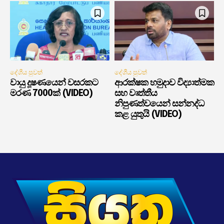
දේශීය පුවත්
දේශීය පුවත්
වායු දූෂණයෙන් වසරකට
ආරක්ෂක හමුදාව විද්‍යාත්මක
මරණ 7000ක් (VIDEO)
සහ වෘත්තීය
නිපුණත්වයෙන් සන්නද්ධ
කළ යුතුයි (VIDEO)