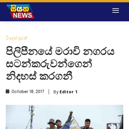
විදෙස් පුවත්
පිලිපීනයේ මරාවි නගරය
සටන්කරුවන්ගෙන්
නිදහස් කරගනී
By
Editor 1
October 18, 2017