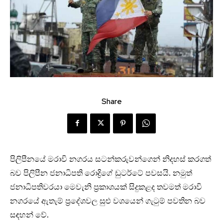
Share
පිලිපීනයේ මරාවි නගරය සටන්කරුවන්ගෙන් නිදහස් කරගත්
බව පිලිපීන ජනාධිපති රොද්‍රිගේ ඩුටර්ටේ පවසයි. නමුත්
ජනාධිපතිවරයා මෙවැනි ප්‍රකාශයක් සිදුකළද තවමත් මරාවි
නගරයේ ඇතැම් ප්‍රදේශවල සුළු වශයෙන් ගැටුම් පවතින බව
සඳහන් වේ.