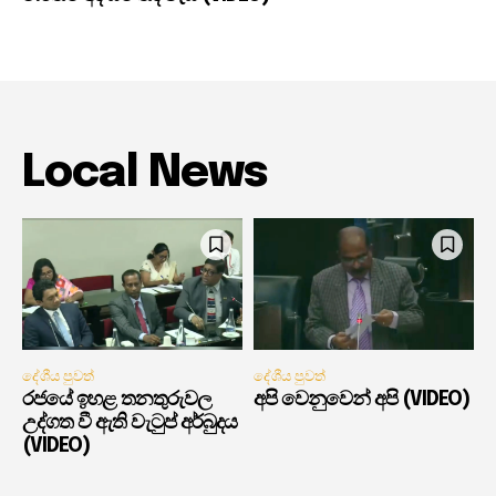
Local News
දේශීය පුවත්
දේශීය පුවත්
රජයේ ඉහළ තනතුරුවල
අපි වෙනුවෙන් අපි (VIDEO)
උද්ගත වී ඇති වැටුප් අර්බුදය
(VIDEO)