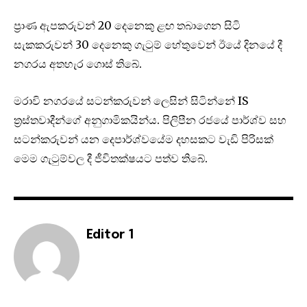
ප්‍රාණ ඇපකරුවන් 20 දෙනෙකු ළඟ තබාගෙන සිටි
සැකකරුවන් 30 දෙනෙකු ගැටුම් හේතුවෙන් ඊයේ දිනයේ දී
නගරය අතහැර ගොස් තිබේ.
මරාවි නගරයේ සටන්කරුවන් ලෙසින් සිටින්නේ IS
ත්‍රස්තවාදීන්ගේ අනුගාමිකයින්ය. පිලිපීන රජයේ පාර්ශ්ව සහ
සටන්කරුවන් යන දෙපාර්ශ්වයේම දහසකට වැඩි පිරිසක්
මෙම ගැටුම්වල දී ජීවිතක්ෂයට පත්ව තිබේ.
Editor 1