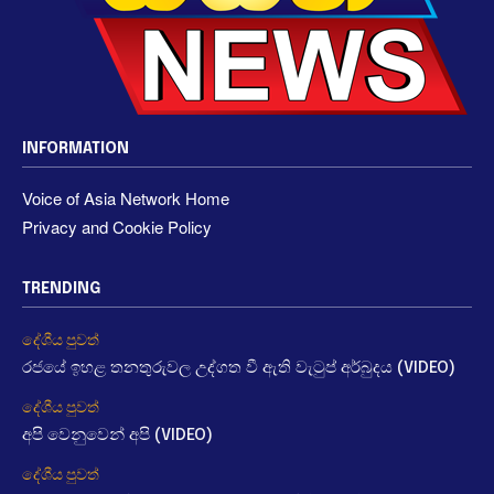
INFORMATION
Voice of Asia Network Home
Privacy and Cookie Policy
TRENDING
දේශීය පුවත්
රජයේ ඉහළ තනතුරුවල උද්ගත වී ඇති වැටුප් අර්බුදය (VIDEO)
දේශීය පුවත්
අපි වෙනුවෙන් අපි (VIDEO)
දේශීය පුවත්