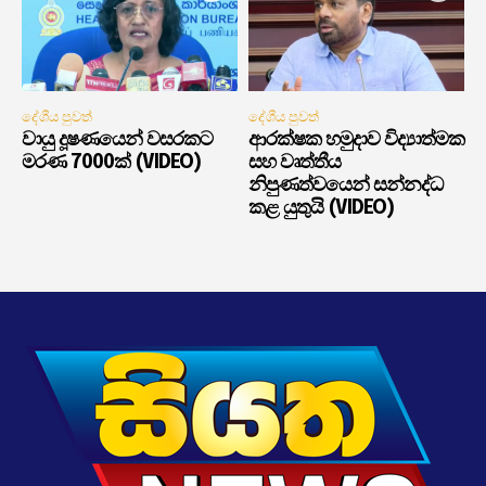
දේශීය පුවත්
දේශීය පුවත්
වායු දූෂණයෙන් වසරකට
ආරක්ෂක හමුදාව විද්‍යාත්මක
මරණ 7000ක් (VIDEO)
සහ වෘත්තීය
නිපුණත්වයෙන් සන්නද්ධ
කළ යුතුයි (VIDEO)