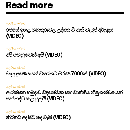
Read more
දේශීය පුවත්
රජයේ ඉහළ තනතුරුවල උද්ගත වී ඇති වැටුප් අර්බුදය
(VIDEO)
දේශීය පුවත්
අපි වෙනුවෙන් අපි (VIDEO)
දේශීය පුවත්
වායු දූෂණයෙන් වසරකට මරණ 7000ක් (VIDEO)
දේශීය පුවත්
ආරක්ෂක හමුදාව විද්‍යාත්මක සහ වෘත්තීය නිපුණත්වයෙන්
සන්නද්ධ කළ යුතුයි (VIDEO)
දේශීය පුවත්
නිරිතට අද සිට තද වැසි (VIDEO)