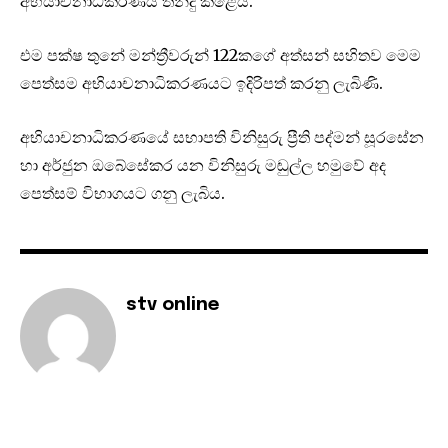
අභියාචනාධිකරණය තීන්දු කළේය.
එම පක්ෂ තුනේ මන්ත්‍රීවරුන් 122කගේ අත්සන් සහිතව මෙම
පෙත්සම අභියාචනාධිකරණයට ඉදිරිපත් කරනු ලැබිණි.
අභියාචනාධිකරණයේ සභාපති විනිසුරු ප්‍රීති පද්මන් සූරසේන
හා අර්ජුන ඔබේසේකර යන විනිසුරු මඬුල්ල හමුවේ අද
පෙත්සම් විභාගයට ගනු ලැබිය.
stv online