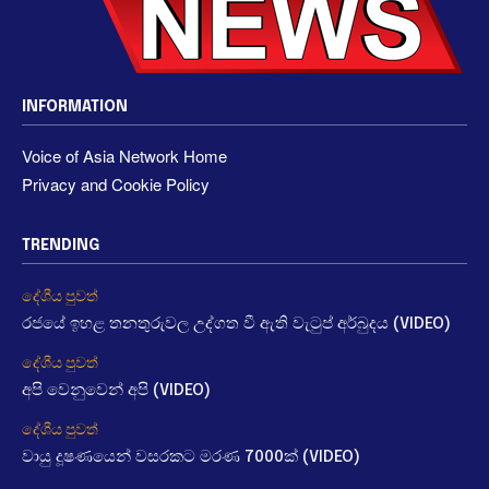
INFORMATION
Voice of Asia Network Home
Privacy and Cookie Policy
TRENDING
දේශීය පුවත්
රජයේ ඉහළ තනතුරුවල උද්ගත වී ඇති වැටුප් අර්බුදය (VIDEO)
දේශීය පුවත්
අපි වෙනුවෙන් අපි (VIDEO)
දේශීය පුවත්
වායු දූෂණයෙන් වසරකට මරණ 7000ක් (VIDEO)