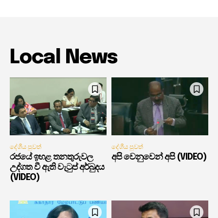
Local News
දේශීය පුවත්
දේශීය පුවත්
රජයේ ඉහළ තනතුරුවල
අපි වෙනුවෙන් අපි (VIDEO)
උද්ගත වී ඇති වැටුප් අර්බුදය
(VIDEO)