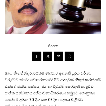
Share
අගමැති මහින්ද රාජපක්ෂ මහතාට අගමැති ධූරය දැරීමට
විරුද්ධව ක්වෝ වොරොන්ටෝ රීට් ආඥාවක් නිකුත් කරන්නයි
එක්සත් ජාතික පක්ෂය, ජනතා විමුක්ති පෙරමුණ හා ද්‍රවිඩ
ජාතික සන්ධානය අභියාචනාධිකරණය හමුවේ ගොනුකළ
පෙත්සම ලබන 30 දින සහ 03 දින සලකා බැලීමට