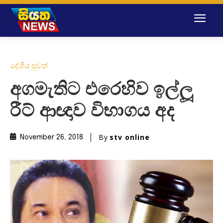
දේශීය පුවත්
අගමැතිට එරෙහිව ඉල්ලූ
රීට් ආඥාව විභාගය අද
By
stv online
November 26, 2018