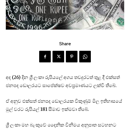
Share
අද (26) දින ශ්‍රී ලංකා රුපියලේ අගය තවදුරටත් තුළ දී එක්සත්
ජනපද ඩොලරයට සාපේක්ෂව අවප්‍රමාණයට ලක්වි තිබේ.
ඒ අනුව එක්සත් ජනපද ඩොලරයක විකුණුම් මිල ඉතිහාසයේ
මුල් වරට රුපියල් 181 සීමාව ඉක්මවා තිබේ.
ශ්‍රී ලංකා මහ බැංකුවේ දෛනික විනිමය අනුපාත සටහනට