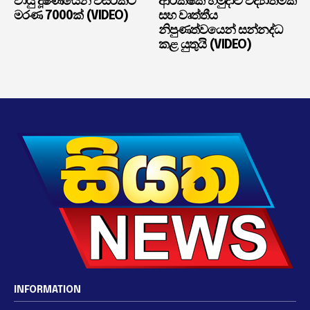
වායු දූෂණයෙන් වසරකට
ආරක්ෂක හමුදාව විද්‍යාත්මක
මරණ 7000ක් (VIDEO)
සහ වෘත්තීය
නිපුණත්වයෙන් සන්නද්ධ
කළ යුතුයි (VIDEO)
INFORMATION