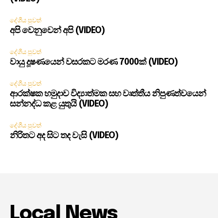
දේශීය පුවත්
අපි වෙනුවෙන් අපි (VIDEO)
දේශීය පුවත්
වායු දූෂණයෙන් වසරකට මරණ 7000ක් (VIDEO)
දේශීය පුවත්
ආරක්ෂක හමුදාව විද්‍යාත්මක සහ වෘත්තීය නිපුණත්වයෙන්
සන්නද්ධ කළ යුතුයි (VIDEO)
දේශීය පුවත්
නිරිතට අද සිට තද වැසි (VIDEO)
Local News