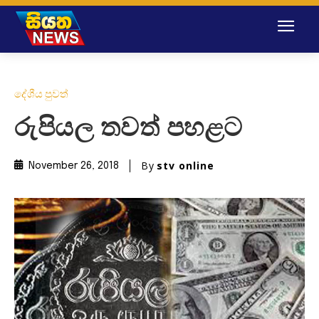
දේශීය පුවත්
රුපියල තවත් පහළට
By
stv online
November 26, 2018