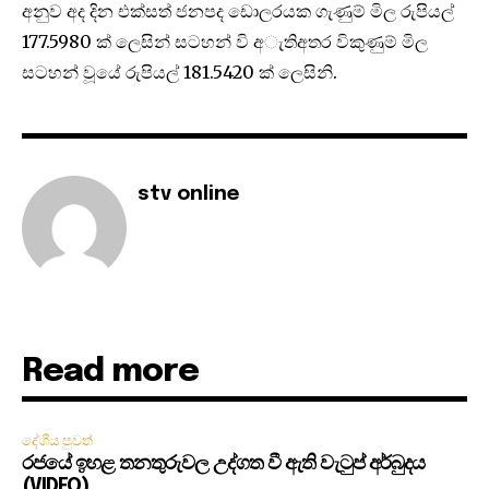
අනුව අද දින එක්සත් ජනපද ඩොලරයක ගැණුම් මිල රුපියල්
177.5980 ක් ලෙසින් සටහන් වි අැතිඅතර විකුණුම් මිල
සටහන් වූයේ රුපියල් 181.5420 ක් ලෙසිනි.
stv online
Read more
දේශීය පුවත්
රජයේ ඉහළ තනතුරුවල උද්ගත වී ඇති වැටුප් අර්බුදය
(VIDEO)