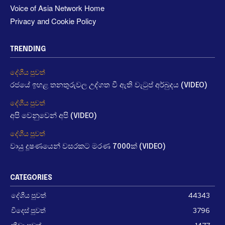
Voice of Asia Network Home
Privacy and Cookie Policy
TRENDING
දේශීය පුවත්
රජයේ ඉහළ තනතුරුවල උද්ගත වී ඇති වැටුප් අර්බුදය (VIDEO)
දේශීය පුවත්
අපි වෙනුවෙන් අපි (VIDEO)
දේශීය පුවත්
වායු දූෂණයෙන් වසරකට මරණ 7000ක් (VIDEO)
CATEGORIES
දේශීය පුවත්
44343
විදෙස් පුවත්
3796