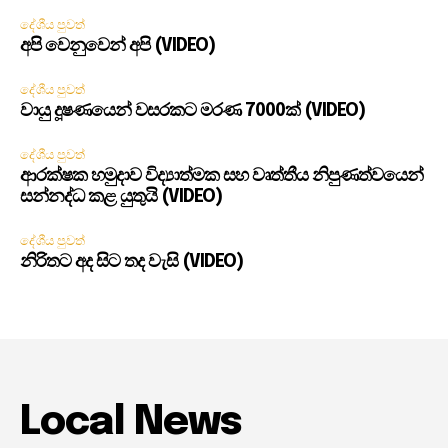
දේශීය පුවත්
අපි වෙනුවෙන් අපි (VIDEO)
දේශීය පුවත්
වායු දූෂණයෙන් වසරකට මරණ 7000ක් (VIDEO)
දේශීය පුවත්
ආරක්ෂක හමුදාව විද්‍යාත්මක සහ වෘත්තීය නිපුණත්වයෙන්
සන්නද්ධ කළ යුතුයි (VIDEO)
දේශීය පුවත්
නිරිතට අද සිට තද වැසි (VIDEO)
Local News