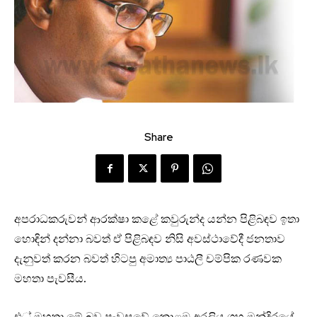
Share
අපරාධකරුවන් ආරක්ෂා කළේ කවුරුන්ද යන්න පිළිබඳව ඉතා
හොඳින් දන්නා බවත් ඒ පිළිබඳව නිසි අවස්ථාවේදී ජනතාව
දැනුවත් කරන බවත් හිටපු අමාත්‍ය පාඨලී චම්පික රණවක
මහතා පැවසීය.
එ් මහතා මේ බව පැවසුවේ කොළඹ අරලිය ගහ මන්දිරයේ