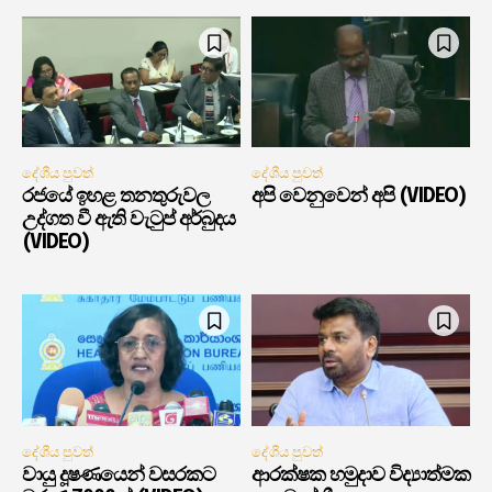
දේශීය පුවත්
දේශීය පුවත්
රජයේ ඉහළ තනතුරුවල
අපි වෙනුවෙන් අපි (VIDEO)
උද්ගත වී ඇති වැටුප් අර්බුදය
(VIDEO)
දේශීය පුවත්
දේශීය පුවත්
වායු දූෂණයෙන් වසරකට
ආරක්ෂක හමුදාව විද්‍යාත්මක