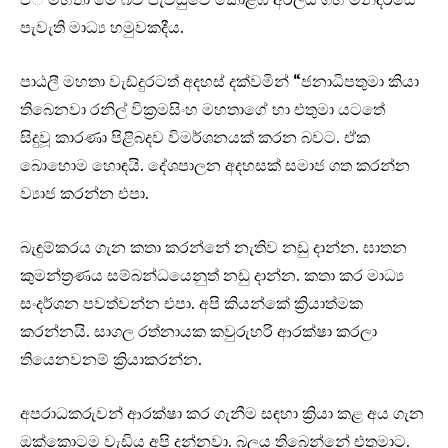
පැවැති මාධ්‍ය හමුවකදීය.
පාඨලී මහතා වැඩ්දුරටත් අදහස් දක්වමින් “ජනාධිපතුමා කියා
තිබෙනවා රනිල් වික්‍රමසිංහ මහතාගේ හා එතුමා යටතේ
සිදුවූ කාරණා පිළිබදව විමර්ශනයක් කරන බවට. ඒක
බොහොම හොඳයි. දේශපාලන අදහසක් සමාජ ගත කරන්න
ව්‍යාජ කරන්න එපා.
බැඳුම්කරය ගැන කතා කරන්නේ නැතිව නඩු දාන්න. ඝාතන
කුමන්ත්‍රණය සම්බන්ධයෙනුත් නඩු දාන්න. කතා කර මාධ්‍ය
සංදර්ශන පවත්වන්න එපා. අපි කියන්කේ ක්‍රියාත්මක
කරන්නයි. සාගල රත්නායක කවුරුහරි ආරක්ෂා කරලා
තියෙනවනම් ක්‍රියාකරන්න.
අපරාධකරුවන් ආරක්ෂා කර ගැනීම සඳහා ක්‍රියා කළ අය ගැන
ඔක්කොටම වැඩිය අපි දන්නවා. බලය තිබෙන්නේ එතුමාට.