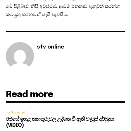
මේ පිළිබඳව නිසි අවස්ථාව ආවම ජනතාව දැනුවත් කරන්න
කටයුතු කරනවා.” යැයි පැවසීය.
stv online
Read more
දේශීය පුවත්
රජයේ ඉහළ තනතුරුවල උද්ගත වී ඇති වැටුප් අර්බුදය
(VIDEO)