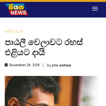
දේශීය පුවත්
පාඨලී වෙලාවට රහස්
එළියට දායි
By
stv online
November 26, 2018