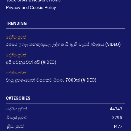
Privacy and Cookie Policy
TRENDING
දේශීය පුවත්
රජයේ ඉහළ තනතුරුවල උද්ගත වී ඇති වැටුප් අර්බුදය (VIDEO)
දේශීය පුවත්
අපි වෙනුවෙන් අපි (VIDEO)
දේශීය පුවත්
වායු දූෂණයෙන් වසරකට මරණ 7000ක් (VIDEO)
CATEGORIES
දේශීය පුවත්
44343
විදෙස් පුවත්
3796
ක්‍රීඩා පුවත්
1477