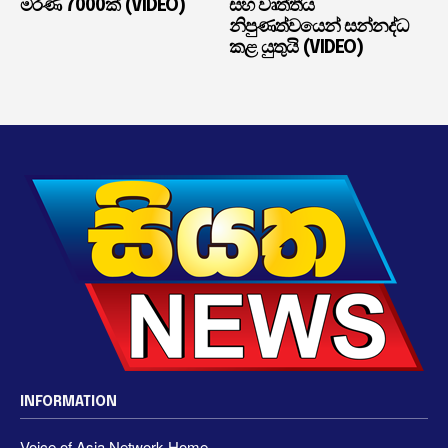
මරණ 7000ක් (VIDEO)
සහ වෘත්තීය
නිපුණත්වයෙන් සන්නද්ධ
කළ යුතුයි (VIDEO)
INFORMATION
Voice of Asia Network Home