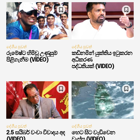
දේශීය පුවත්
දේශීය පුවත්
රුමේෂ්ට හිමිවූ උණුසුම්
කඩිනමින් යුක්තිය ඉටුකරන
පිළිගැනීම (VIDEO)
අධිකරණ
පද්ධතියක් (VIDEO)
දේශීය පුවත්
දේශීය පුවත්
2.5 සයිබර් වංචා විවාදය අද
හෙට සිට වැඩිවෙන
(VIDEO)
වැස්ස (VIDEO)