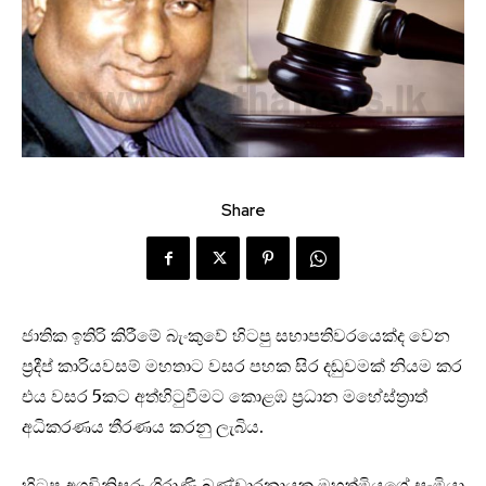
Share
ජාතික ඉතිරි කිරීමේ බැංකුවේ හිටපු සභාපතිවරයෙක්ද වෙන
ප්‍රදීප් කාරියවසම් මහතාට වසර පහක සිර දඬුවමක් නියම කර
එය වසර 5කට අත්හිටුවීමට කොළඹ ප්‍රධාන මහේස්ත්‍රාත්
අධිකරණය තීරණය කරනු ලැබිය.
හිටපු අගවිනිසුරු ශිරාණි බණ්ඩාරනායක මහත්මියගේ සැමියා