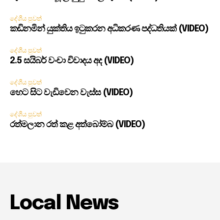
දේශීය පුවත්
කඩිනමින් යුක්තිය ඉටුකරන අධිකරණ පද්ධතියක් (VIDEO)
දේශීය පුවත්
2.5 සයිබර් වංචා විවාදය අද (VIDEO)
දේශීය පුවත්
හෙට සිට වැඩිවෙන වැස්ස (VIDEO)
දේශීය පුවත්
රත්මලාන රත් කළ අත්බෝම්බ (VIDEO)
Local News