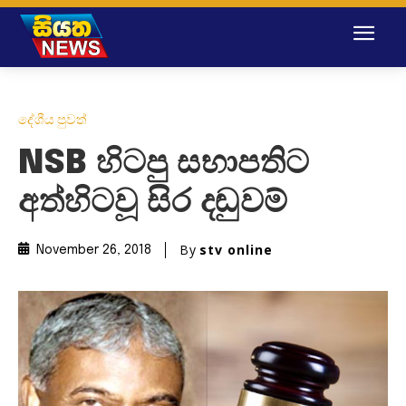
දේශීය පුවත්
NSB හිටපු සභාපතිට
අත්හිටවූ සිර දඬුවම්
By
stv online
November 26, 2018