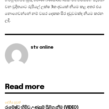
වන චූදිතයාට රුපියල් ලක්ෂ 3ක දඬයක් නියම කළ අතර එය
නොගෙවන්නේ නම් වසර දෙකක සිර දඬුවමක්ද නියම කරන
ලදි.
stv online
Read more
දේශීය පුවත්
රුමේෂ්ට හිමිවූ උණුසුම් පිළිගැනීම (VIDEO)