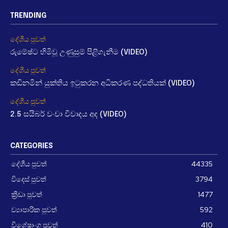
TRENDING
දේශීය පුවත්
රුමේෂ්ට හිමිවූ උණුසුම් පිළිගැනීම (VIDEO)
දේශීය පුවත්
කඩිනමින් යුක්තිය ඉටුකරන අධිකරණ පද්ධතියක් (VIDEO)
දේශීය පුවත්
2.5 සයිබර් වංචා විවාදය අද (VIDEO)
CATEGORIES
දේශීය පුවත්
44335
විදෙස් පුවත්
3794
ක්‍රීඩා පුවත්
1477
ව්‍යාපාරික පුවත්
592
විශේෂාංග පුවත්
410