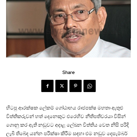
Share
හිටපු ආරක්ෂක ලේකම් ගෝඨාභය රාජපක්ෂ මහතා ඇතුළු
විත්තිකරුවන් හත් දෙනෙකුට එරෙහිව නීතිපතිවරයා විසින්
ගොනු කර ඇති නඩුවට අදාළ ලේඛන විත්තිය වෙත නිසි පරිදි
ලැබී තිබේද යන්න පරීක්ෂා කිරීම සඳහා එම නඩුව දෙසැම්බර්