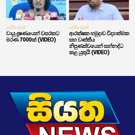
දේශීය පුවත්
දේශීය පුවත්
වායු දූෂණයෙන් වසරකට
ආරක්ෂක හමුදාව විද්‍යාත්මක
මරණ 7000ක් (VIDEO)
සහ වෘත්තීය
නිපුණත්වයෙන් සන්නද්ධ
කළ යුතුයි (VIDEO)