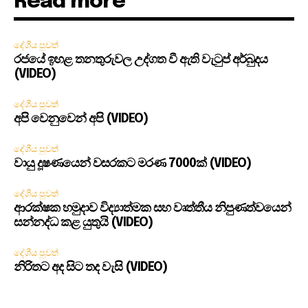
Read more
දේශීය පුවත්
රජයේ ඉහළ තනතුරුවල උද්ගත වී ඇති වැටුප් අර්බුදය
(VIDEO)
දේශීය පුවත්
අපි වෙනුවෙන් අපි (VIDEO)
දේශීය පුවත්
වායු දූෂණයෙන් වසරකට මරණ 7000ක් (VIDEO)
දේශීය පුවත්
ආරක්ෂක හමුදාව විද්‍යාත්මක සහ වෘත්තීය නිපුණත්වයෙන්
සන්නද්ධ කළ යුතුයි (VIDEO)
දේශීය පුවත්
නිරිතට අද සිට තද වැසි (VIDEO)