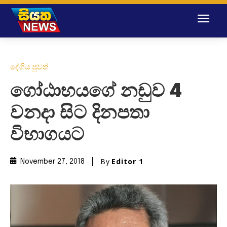
දේශීය පුවත්
ගෝඨාභයගේ නඩුව 4
වනදා සිට දිනපතා
විභාගයට
By
Editor 1
November 27, 2018