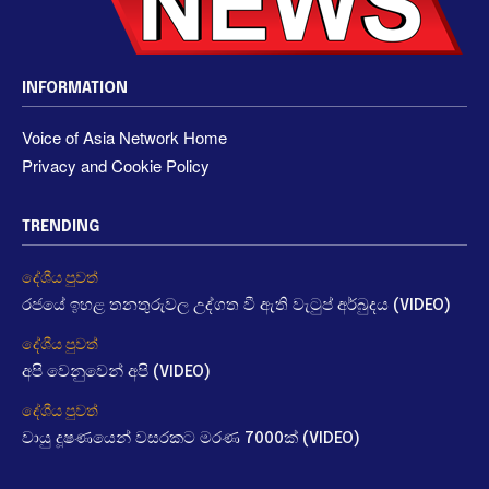
INFORMATION
Voice of Asia Network Home
Privacy and Cookie Policy
TRENDING
දේශීය පුවත්
රජයේ ඉහළ තනතුරුවල උද්ගත වී ඇති වැටුප් අර්බුදය (VIDEO)
දේශීය පුවත්
අපි වෙනුවෙන් අපි (VIDEO)
දේශීය පුවත්
වායු දූෂණයෙන් වසරකට මරණ 7000ක් (VIDEO)