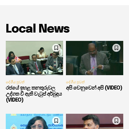
Local News
දේශීය පුවත්
දේශීය පුවත්
රජයේ ඉහළ තනතුරුවල
අපි වෙනුවෙන් අපි (VIDEO)
උද්ගත වී ඇති වැටුප් අර්බුදය
(VIDEO)