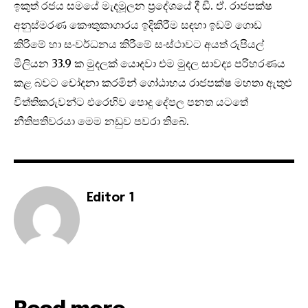
ඉකුත් රජය සමයේ මැදමූලන ප්‍රදේශයේ දී ඩී. ඒ. රාජපක්ෂ
අනුස්මරණ කෞතුකාගාරය ඉදිකිරීම සඳහා ඉඩම් ගොඩ
කිරිමේ හා සංවර්ධනය කිරීමේ සංස්ථාවට අයත් රුපියල්
මිලියන 33.9 ක මුදලක් යොදවා එම මුදල සාවද්‍ය පරිහරණය
කළ බවට චෝදනා කරමින් ගෝඨාභය රාජපක්ෂ මහතා ඇතුළු
විත්තිකරුවන්ට එරෙහිව පොදු දේපල පනත යටතේ
නීතිපතිවරයා මෙම නඩුව පවරා තිබේ.
Editor 1