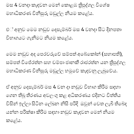
මස 4 වනදා කැඳවන මෙන් කොළඹ ත්‍රිපුද්ගල විශේෂ
මහාධිකරණ විනිසුරු මඩුල්ල නියම කළේය.
එ් අනුව මෙම නඩුව දෙසැම්බර් මස 4 වනදා සිට දිනපතා
විභාගයට ගැනීමට නියම කළේය.
මෙම නඩුව අද පෙරවරුවේ සම්පත් අබේකෝන් (සභාපති),
සම්පත් විජේරත්න සහ චම්පා ජානකී රාජරත්න යන ත්‍රිපුද්ගල
මහාධිකරණ විනිසුරු මඩුල්ල හමුවේ කැඳවනු ලැබුවේය.
ඒ අනුව දෙසැම්බර් මස 4 වන දා නඩුව විභාග කිරීම සඳහා
ගෙන තිබූ තීරණය අවලංගු කළ අධිකරණය එදිනට විත්තිය
විසින් ඉල්ලා සිටින ලේඛන නිසි පරිදි ඔවුන් වෙත ලැබී තිබේද
යන්න පරීක්ෂා කිරීම සඳහා නඩුව කැඳවන මෙන් නියම
කළේය.