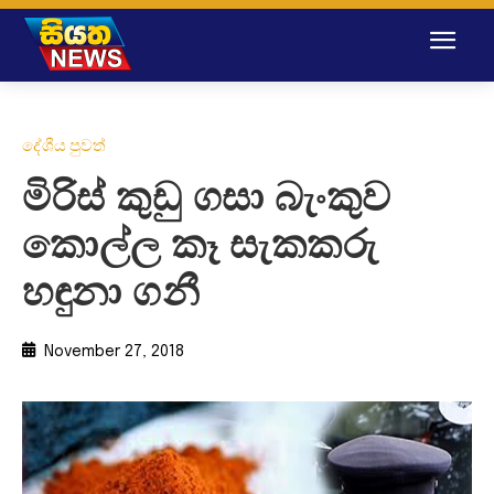
දේශීය පුවත්
මිරිස් කුඩු ගසා බැංකුව
කොල්ල කෑ සැකකරු
හඳුනා ගනී
November 27, 2018