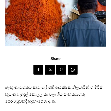
Share
බැංකු ශාඛාවකට කඩා වැදී එහි ආරක්ෂක නිලධාරින් ට මිරිස්
කුඩු ගසා මුදල් කොල්ල කා පලා ගිය සැකකරුවකු
පෙරට්ටුවකදී හඳුනාගෙන ඇත.