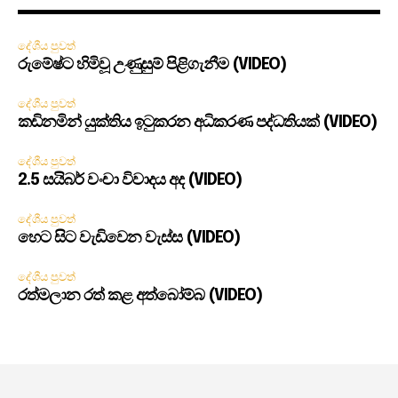
දේශීය පුවත්
රුමේෂ්ට හිමිවූ උණුසුම් පිළිගැනීම (VIDEO)
දේශීය පුවත්
කඩිනමින් යුක්තිය ඉටුකරන අධිකරණ පද්ධතියක් (VIDEO)
දේශීය පුවත්
2.5 සයිබර් වංචා විවාදය අද (VIDEO)
දේශීය පුවත්
හෙට සිට වැඩිවෙන වැස්ස (VIDEO)
දේශීය පුවත්
රත්මලාන රත් කළ අත්බෝම්බ (VIDEO)