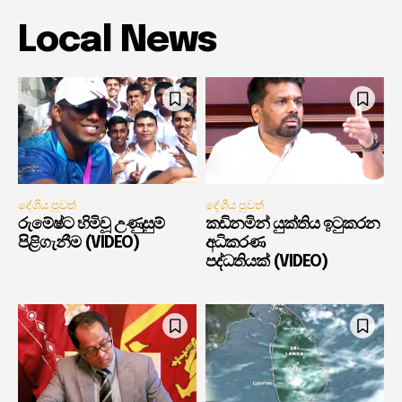
Local News
දේශීය පුවත්
දේශීය පුවත්
රුමේෂ්ට හිමිවූ උණුසුම්
කඩිනමින් යුක්තිය ඉටුකරන
පිළිගැනීම (VIDEO)
අධිකරණ
පද්ධතියක් (VIDEO)