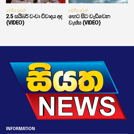
දේශීය පුවත්
දේශීය පුවත්
2.5 සයිබර් වංචා විවාදය අද
හෙට සිට වැඩිවෙන
(VIDEO)
වැස්ස (VIDEO)
INFORMATION