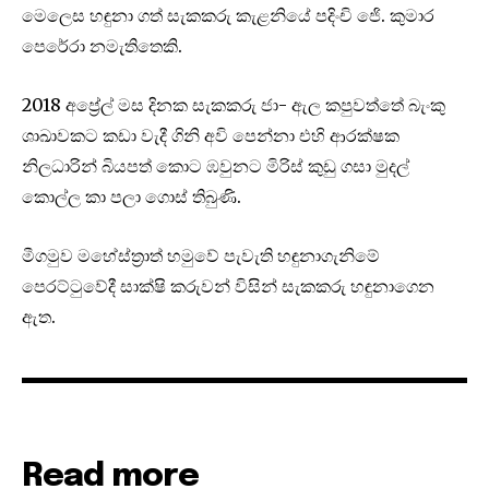
මෙලෙස හඳුනා ගත් සැකකරු කැළනියේ පදිංචි ජෙි. කුමාර
පෙරේරා නමැතිතෙකි.
2018 අප්‍රේල් මස දිනක සැකකරු ජා- ඇල කපුවත්තේ බැංකු
ශාඛාවකට කඩා වැදී ගිනි අවි පෙන්නා එහි ආරක්ෂක
නිලධාරින් බියපත් කොට ඹවුනට මිරිස් කුඩු ගසා මුදල්
කොල්ල කා පලා ගොස් තිබුණි.
මීගමුව මහේස්ත්‍රාත් හමුවේ පැවැති හඳුනාගැනිමේ
පෙරට්ටුවේදී සාක්ෂි කරුවන් විසින් සැකකරු හඳුනාගෙන
ඇත.
Read more