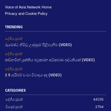
Voice of Asia Network Home
Privacy and Cookie Policy
TRENDING
දේශීය පුවත්
රුමේෂ්ට හිමිවූ උණුසුම් පිළිගැනීම (VIDEO)
දේශීය පුවත්
කඩිනමින් යුක්තිය ඉටුකරන අධිකරණ පද්ධතියක් (VIDEO)
දේශීය පුවත්
2.5 සයිබර් වංචා විවාදය අද (VIDEO)
CATEGORIES
දේශීය පුවත්
44335
විදෙස් පුවත්
3794