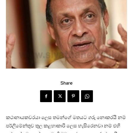
Share
කථානායකවරයා ලෙස තමන්ගේ මතයට ගරු නොකරයි නම්
පර්ලිමේන්තුව තුල කළහාකාරි ලෙස හැසිරෙනවා නම් එහි