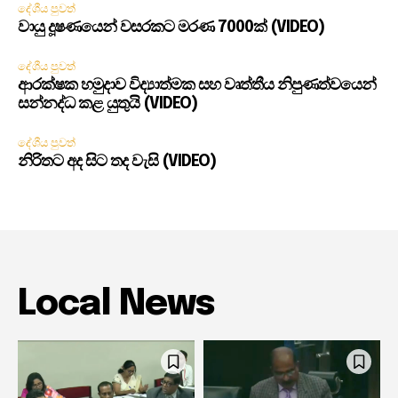
දේශීය පුවත්
වායු දූෂණයෙන් වසරකට මරණ 7000ක් (VIDEO)
දේශීය පුවත්
ආරක්ෂක හමුදාව විද්‍යාත්මක සහ වෘත්තීය නිපුණත්වයෙන්
සන්නද්ධ කළ යුතුයි (VIDEO)
දේශීය පුවත්
නිරිතට අද සිට තද වැසි (VIDEO)
Local News