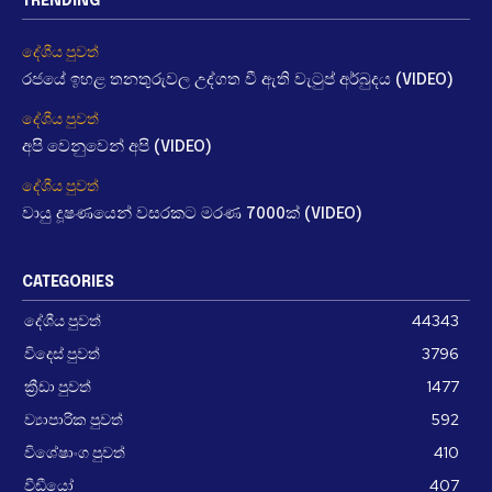
TRENDING
දේශීය පුවත්
රජයේ ඉහළ තනතුරුවල උද්ගත වී ඇති වැටුප් අර්බුදය (VIDEO)
දේශීය පුවත්
අපි වෙනුවෙන් අපි (VIDEO)
දේශීය පුවත්
වායු දූෂණයෙන් වසරකට මරණ 7000ක් (VIDEO)
CATEGORIES
දේශීය පුවත්
44343
විදෙස් පුවත්
3796
ක්‍රීඩා පුවත්
1477
ව්‍යාපාරික පුවත්
592
විශේෂාංග පුවත්
410
වීඩීයෝ
407