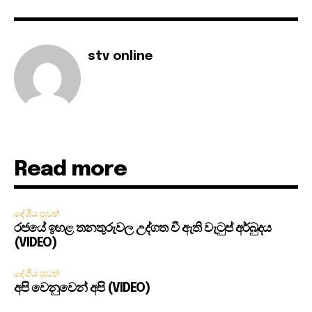
stv online
Read more
දේශීය පුවත්
රජයේ ඉහළ තනතුරුවල උද්ගත වී ඇති වැටුප් අර්බුදය
(VIDEO)
දේශීය පුවත්
අපි වෙනුවෙන් අපි (VIDEO)