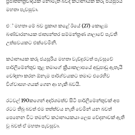
ප්‍රජාතන්ත්‍රවාදයක් නොමැති බවද කථානායක කරූ ජයසුරිය
මහතා පැවසුවා.
එ් මහතා මේ බව ප්‍රකාශ කළේ ඊයේ (27) කොළඹ
බණ්ඩාරනායක ජාත්‍යන්තර සම්මන්ත්‍රණ ශාලාවේ පැවති
උත්සවයකට එක්වෙමිනි.
කථානායක කරූ ජයසූරිය මහතා වැඩ්දුරටත් පැවසුවේ
පාර්ලිමේන්තුව තුළ තමාගේ ක්‍රියාකලාපයේ අඩුපාඩු ඇතැයි
චෝදනා කරන ඕනෑම පාර්ශ්වයකට තමාට එරෙහිව
විශ්වාසභංගයක් ගෙන ආ හැකි බවයි.
රටවල් 190කගෙන් අදර්ශමත්ව සිටි පාර්ලිමේන්තුවක් අප
රටට තිබු බවත් එම තත්ත්වය නැති වෙමින් යන බවත්
පෙනෙන විට තමන්ට කථානායකයා ලෙස වේදනාවක් ඇති
වු බවත් ඒ මහතා පැවසුවා.