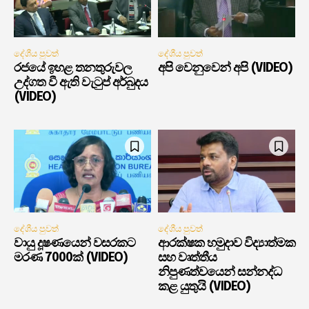
දේශීය පුවත්
දේශීය පුවත්
රජයේ ඉහළ තනතුරුවල
අපි වෙනුවෙන් අපි (VIDEO)
උද්ගත වී ඇති වැටුප් අර්බුදය
(VIDEO)
දේශීය පුවත්
දේශීය පුවත්
වායු දූෂණයෙන් වසරකට
ආරක්ෂක හමුදාව විද්‍යාත්මක
මරණ 7000ක් (VIDEO)
සහ වෘත්තීය
නිපුණත්වයෙන් සන්නද්ධ
කළ යුතුයි (VIDEO)