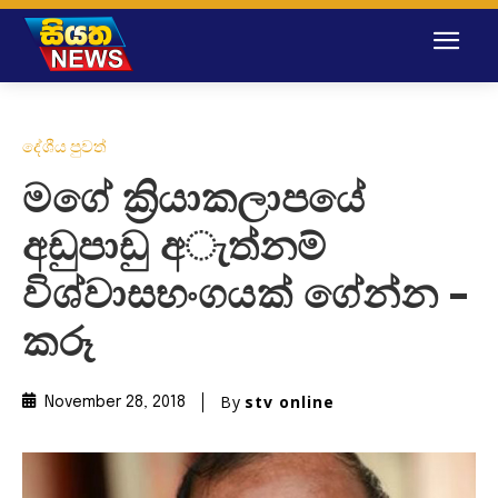
දේශීය පුවත්
මගේ ක්‍රියාකලාපයේ
අඩුපාඩු අැත්නම්
විශ්වාසභංගයක් ගේන්න –
කරූ
By
stv online
November 28, 2018