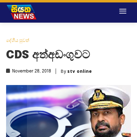
දේශීය පුවත්
CDS අත්අඩංගුවට
By
stv online
November 28, 2018