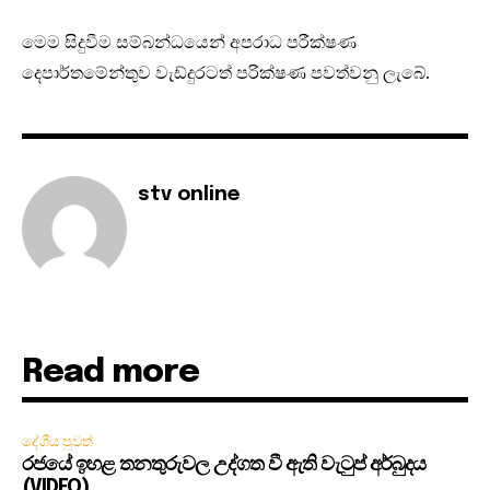
මෙම සිදුවීම සම්බන්ධයෙන් අපරාධ පරීක්ෂණ
දෙපාර්තමේන්තුව වැඩ්දුරටත් පරික්ෂණ පවත්වනු ලැබේ.
stv online
Read more
දේශීය පුවත්
රජයේ ඉහළ තනතුරුවල උද්ගත වී ඇති වැටුප් අර්බුදය
(VIDEO)