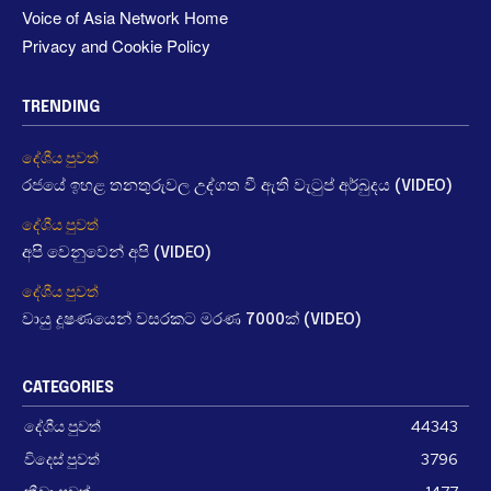
Voice of Asia Network Home
Privacy and Cookie Policy
TRENDING
දේශීය පුවත්
රජයේ ඉහළ තනතුරුවල උද්ගත වී ඇති වැටුප් අර්බුදය (VIDEO)
දේශීය පුවත්
අපි වෙනුවෙන් අපි (VIDEO)
දේශීය පුවත්
වායු දූෂණයෙන් වසරකට මරණ 7000ක් (VIDEO)
CATEGORIES
දේශීය පුවත්
44343
විදෙස් පුවත්
3796