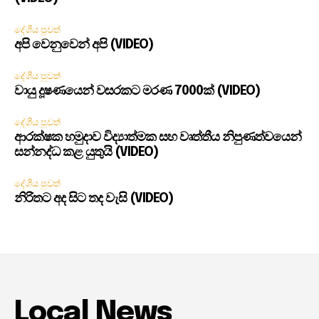
දේශීය පුවත්
අපි වෙනුවෙන් අපි (VIDEO)
දේශීය පුවත්
වායු දූෂණයෙන් වසරකට මරණ 7000ක් (VIDEO)
දේශීය පුවත්
ආරක්ෂක හමුදාව විද්‍යාත්මක සහ වෘත්තීය නිපුණත්වයෙන්
සන්නද්ධ කළ යුතුයි (VIDEO)
දේශීය පුවත්
නිරිතට අද සිට තද වැසි (VIDEO)
Local News