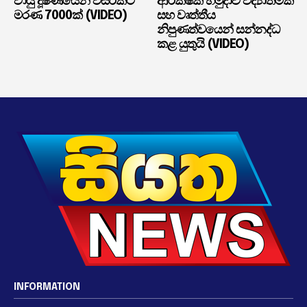
වායු දූෂණයෙන් වසරකට
ආරක්ෂක හමුදාව විද්‍යාත්මක
මරණ 7000ක් (VIDEO)
සහ වෘත්තීය
නිපුණත්වයෙන් සන්නද්ධ
කළ යුතුයි (VIDEO)
INFORMATION