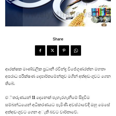
Share
ආරක්ෂක මාණ්ඩලික ප්‍රධානී රවීන්ද්‍ර විජේගුණරත්න මහතා
අපරාධ පරීක්ෂණ ‌‌‌‌‌‌දෙපාර්තමේන්තුව මගින් අත්අඩංගුවට ගෙන
තිබේ.
එ් තරුණයන් 11 දෙනෙක් පැහැරගැනීමේ සිදුවීම
සම්බන්ධයෙන් අධිකරණයට පැමිණි අවස්ථාවේදී ඔහු මෙසේ
අත්අඩංගුවට ගෙන අැති බවට වාර්තාවේ.