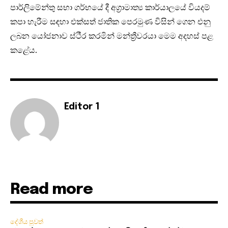
පාර්ලිමේන්තු සභා ගර්භයේ දී අග්‍රාමාත්‍ය කාර්යාලයේ වියදම්
කපා හැරීම සඳහා එක්සත් ජාතික පෙරමුණ විසින් ගෙන එනු
ලබන යෝජනාව ස්ථීර කරමින් මන්ත්‍රීවරයා මෙම අදහස් පළ
කළේය.
Editor 1
Read more
දේශීය පුවත්