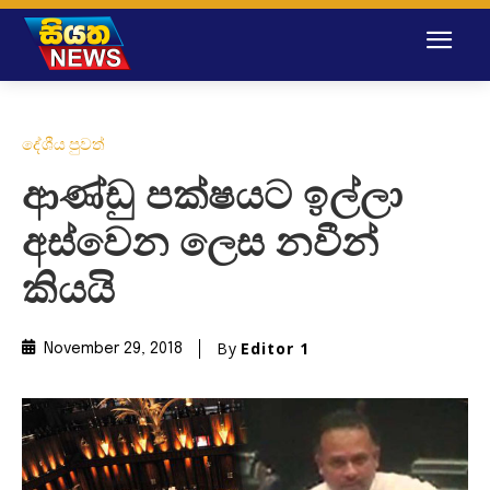
දේශීය පුවත්
ආණ්ඩු පක්ෂයට ඉල්ලා
අස්වෙන ලෙස නවීන්
කියයි
By
Editor 1
November 29, 2018