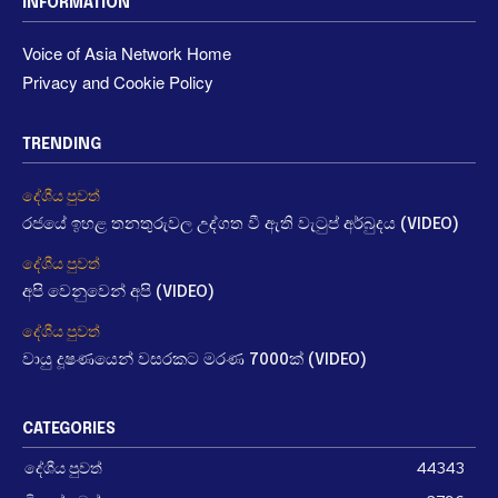
INFORMATION
Voice of Asia Network Home
Privacy and Cookie Policy
TRENDING
දේශීය පුවත්
රජයේ ඉහළ තනතුරුවල උද්ගත වී ඇති වැටුප් අර්බුදය (VIDEO)
දේශීය පුවත්
අපි වෙනුවෙන් අපි (VIDEO)
දේශීය පුවත්
වායු දූෂණයෙන් වසරකට මරණ 7000ක් (VIDEO)
CATEGORIES
දේශීය පුවත්
44343