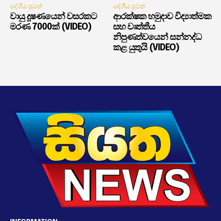
දේශීය පුවත්
දේශීය පුවත්
වායු දූෂණයෙන් වසරකට
ආරක්ෂක හමුදාව විද්‍යාත්මක
මරණ 7000ක් (VIDEO)
සහ වෘත්තීය
නිපුණත්වයෙන් සන්නද්ධ
කළ යුතුයි (VIDEO)