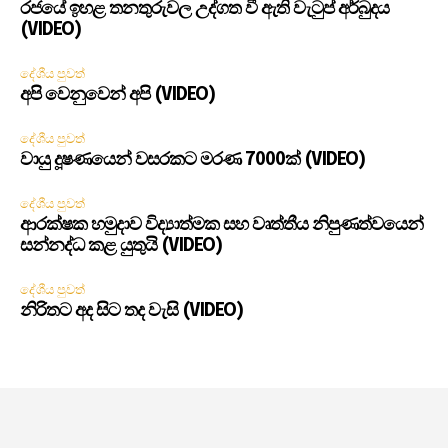
රජයේ ඉහළ තනතුරුවල උද්ගත වී ඇති වැටුප් අර්බුදය
(VIDEO)
දේශීය පුවත්
අපි වෙනුවෙන් අපි (VIDEO)
දේශීය පුවත්
වායු දූෂණයෙන් වසරකට මරණ 7000ක් (VIDEO)
දේශීය පුවත්
ආරක්ෂක හමුදාව විද්‍යාත්මක සහ වෘත්තීය නිපුණත්වයෙන්
සන්නද්ධ කළ යුතුයි (VIDEO)
දේශීය පුවත්
නිරිතට අද සිට තද වැසි (VIDEO)