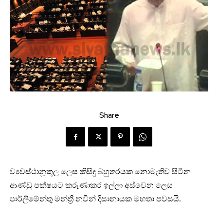
Share
ව්‍යවස්ථානූකූල ලෙස කිසිදු බහුතරයක නොමැතිව සිටින
ආණ්ඩු පක්ෂයට කරුණාකර ඉල්ලා අස්වෙන ලෙස
පාර්ලිමේන්තු මන්ත්‍රී නවීන් දිසානායක මහතා පවසයි.