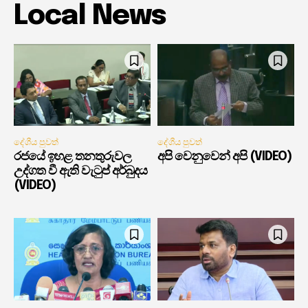
Local News
දේශීය පුවත්
දේශීය පුවත්
රජයේ ඉහළ තනතුරුවල
අපි වෙනුවෙන් අපි (VIDEO)
උද්ගත වී ඇති වැටුප් අර්බුදය
(VIDEO)