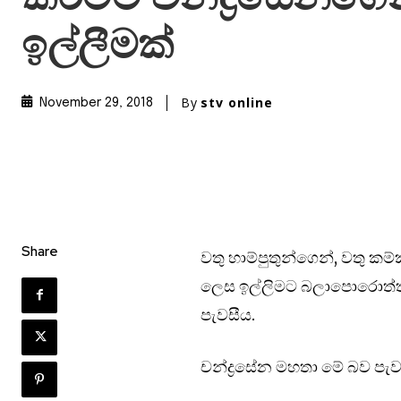
ඉල්ලීමක්
By
stv online
November 29, 2018
Share
වතු හාම්පුතුන්ගෙන්, වතු කම
ලෙස ඉල්ලිමට බලාපොරොත්තුවන
පැවසීය.
චන්ද්‍රසේන මහතා මේ බව පැවස