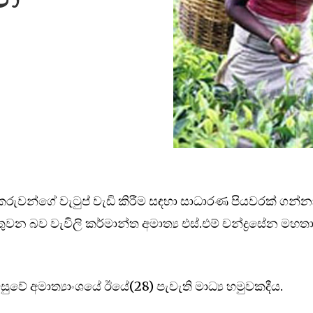
්කරුවන්ගේ වැටුප් වැඩි කිරීම සඳහා සාධාරණ පියවරක් ගන්න
 බව වැවිලි කර්මාන්ත අමාත්‍ය එස්.එම් චන්ද්‍රසේන මහත
ුවේ අමාත්‍යාංශයේ ඊයේ(28) පැවැති මාධ්‍ය හමුවකදීය.