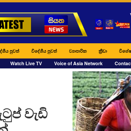
ේශීය පුවත්
විදේශීය පුවත්
ව්‍යාපාරික
ක්‍රීඩා
විශේෂ
Watch Live TV
Voice of Asia Network
Contac
ුප් වැඩි
න්