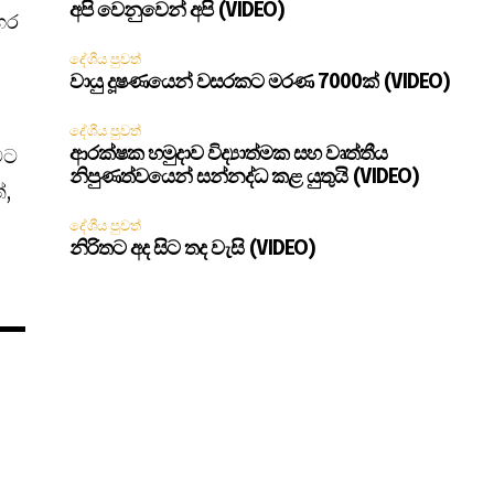
අපි වෙනුවෙන් අපි (VIDEO)
හර
දේශීය පුවත්
වායු දූෂණයෙන් වසරකට මරණ 7000ක් (VIDEO)
දේශීය පුවත්
වට
ආරක්ෂක හමුදාව විද්‍යාත්මක සහ වෘත්තීය
නිපුණත්වයෙන් සන්නද්ධ කළ යුතුයි (VIDEO)
්,
දේශීය පුවත්
නිරිතට අද සිට තද වැසි (VIDEO)