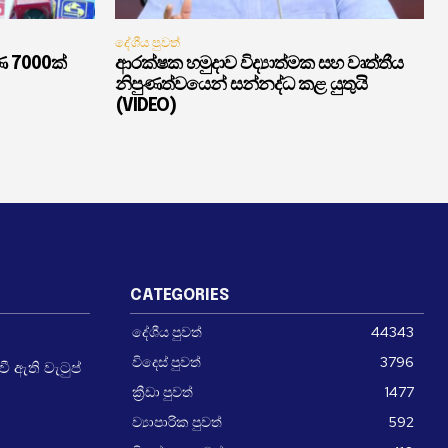
දේශීය පුවත්
ණ 7000ක්
ආරක්ෂක හමුදාව විද්‍යාත්මක සහ වෘත්තීය
නිපුණත්වයෙන් සන්නද්ධ කළ යුතුයි
(VIDEO)
CATEGORIES
දේශීය පුවත්
44343
විදෙස් පුවත්
3796
 ඇති වැටුප්
ක්‍රීඩා පුවත්
1477
ව්‍යාපාරික පුවත්
592