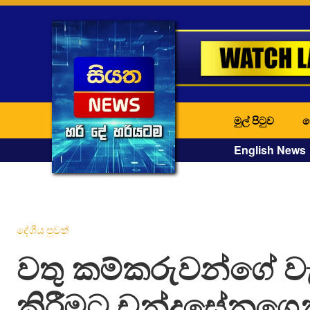
මුල් පිටුව
ද
English News
දේශීය පුවත්
වතු කම්කරුවන්ගේ වැට
කිරීමට චන්ද්‍රසේනගෙ