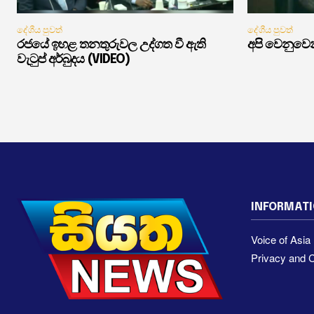
දේශීය පුවත්
දේශීය පුවත්
රජයේ ඉහළ තනතුරුවල උද්ගත වී ඇති
අපි වෙනුවෙන
වැටුප් අර්බුදය (VIDEO)
INFORMAT
Voice of Asi
Privacy and C