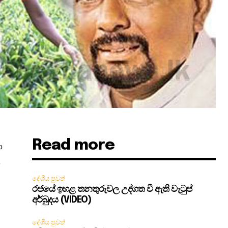
Read more
ා
ා
දේශීය පුවත්
රජයේ ඉහළ තනතුරුවල උද්ගත වී ඇති වැටුප්
අර්බුදය (VIDEO)
දේශීය පුවත්