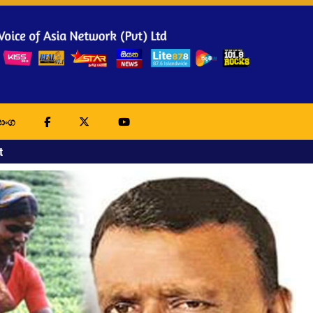
ාංග
t