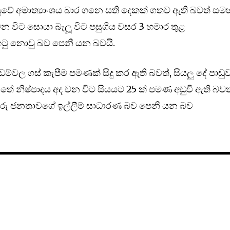
වසුවේ අමාත්‍යාංශය බාර ගනෙ සති දෙකක් ගතව ඇති බවත් සම
න විට සොයා බැලූ විට පසුගිය වසර 3 හමාර තුළ
් ඉටු නොවු බව පෙනී යන බවයි.
ම්වල ගස් කැපීම පමණක් සිදු කර ඇති බවත්, සියලු දේ පාඩු
 තේ නිෂ්පාදය අද වන විට සියයට 25 ක් පමණ අඩුවී ඇති බවත
්කරු ජනතාවගේ ඉල්ලීම් සාධාරණ බව පෙනී යන බව