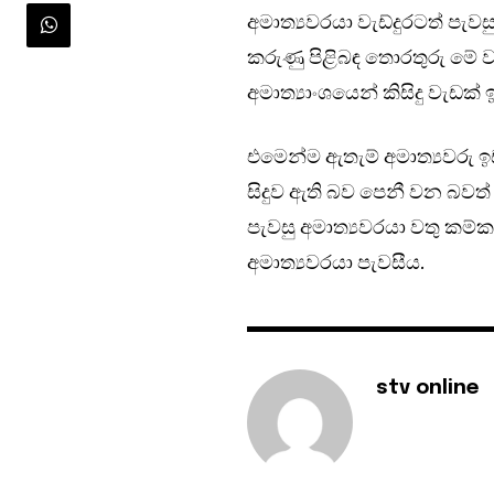
අමාත්‍යවරයා වැඩ්දුරටත් පැ
කරුණු පිළිබඳ තොරතුරු මේ ව
අමාත්‍යාංශයෙන් කිසිදු වැඩක
එමෙන්ම ඇතැම් අමාත්‍යවරු ඉඩ
සිදුව ඇති බව පෙනී වන බවත්
පැවසු අමාත්‍යවරයා වතු කම
අමාත්‍යවරයා පැවසීය.
stv online