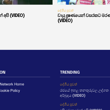
දේශීය පුවත්
් අපි (VIDEO)
වායු දූෂණයෙන් වසරකට මර
(VIDEO)
ION
TRENDING
a Network Home
දේශීය පුවත්
ookie Policy
රජයේ ඉහළ තනතුරුවල උද්ගත වී
අර්බුදය (VIDEO)
දේශීය පුවත්