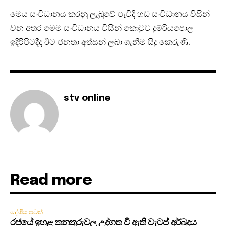
මෙය සංවිධානය කරනු ලැබුවේ පැවිදි හඩ සංවිධානය විසින්
වන අතර මෙම සංවිධානය විසින් කොටුව දුම්රියපොල
ඉදිරිපිටදීද ඊට ජනතා අත්සන් ලබා ගැනීම සිදු කෙරුණි.
stv online
Read more
දේශීය පුවත්
රජයේ ඉහළ තනතුරුවල උද්ගත වී ඇති වැටුප් අර්බුදය