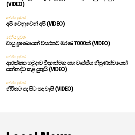
(VIDEO)
දේශීය පුවත්
අපි වෙනුවෙන් අපි (VIDEO)
දේශීය පුවත්
වායු දූෂණයෙන් වසරකට මරණ 7000ක් (VIDEO)
දේශීය පුවත්
ආරක්ෂක හමුදාව විද්‍යාත්මක සහ වෘත්තීය නිපුණත්වයෙන්
සන්නද්ධ කළ යුතුයි (VIDEO)
දේශීය පුවත්
නිරිතට අද සිට තද වැසි (VIDEO)