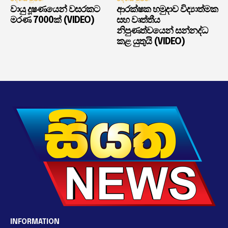
වායු දූෂණයෙන් වසරකට
ආරක්ෂක හමුදාව විද්‍යාත්මක
මරණ 7000ක් (VIDEO)
සහ වෘත්තීය
නිපුණත්වයෙන් සන්නද්ධ
කළ යුතුයි (VIDEO)
INFORMATION