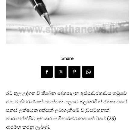
Share
රට තුල උද්ගත වි තිබෙන දේශපාලන අස්ථාවරභාවය හමුවේ
මහ මැතිවරණයක් පවත්වන ලෙසට බලකරමින් ජනතාවගේ
පනස් ලක්ෂයක අත්සන් ලබාගැනීමේ වැඩසටහනක්
නාරාහේන්පිට අභයාරාම විහාරස්ථානයෙන් ඊයේ (29)
ආරම්භ කරනු ලැබිණි.