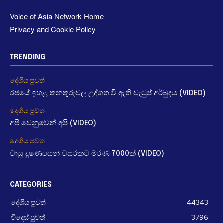
Voice of Asia Network Home
Privacy and Cookie Policy
TRENDING
දේශීය පුවත්
රජයේ ඉහළ තනතුරුවල උද්ගත වී ඇති වැටුප් අර්බුදය (VIDEO)
දේශීය පුවත්
අපි වෙනුවෙන් අපි (VIDEO)
දේශීය පුවත්
වායු දූෂණයෙන් වසරකට මරණ 7000ක් (VIDEO)
CATEGORIES
දේශීය පුවත්
44343
විදෙස් පුවත්
3796