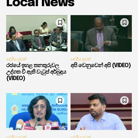
Local News
දේශීය පුවත්
දේශීය පුවත්
රජයේ ඉහළ තනතුරුවල
අපි වෙනුවෙන් අපි (VIDEO)
උද්ගත වී ඇති වැටුප් අර්බුදය
(VIDEO)
දේශීය පුවත්
දේශීය පුවත්