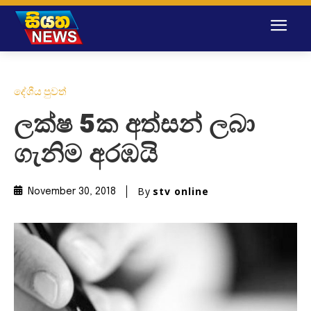
දේශීය පුවත්
ලක්ෂ 5ක අත්සන් ලබා
ගැනිම අරඹයි
By
stv online
November 30, 2018