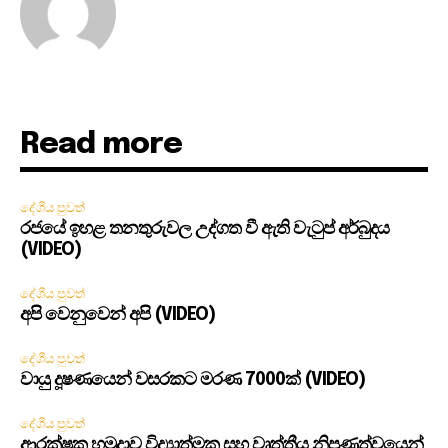
Read more
දේශීය පුවත්
රජයේ ඉහළ තනතුරුවල උද්ගත වී ඇති වැටුප් අර්බුදය
(VIDEO)
දේශීය පුවත්
අපි වෙනුවෙන් අපි (VIDEO)
දේශීය පුවත්
වායු දූෂණයෙන් වසරකට මරණ 7000ක් (VIDEO)
දේශීය පුවත්
ආරක්ෂක හමුදාව විද්‍යාත්මක සහ වෘත්තීය නිපුණත්වයෙන්