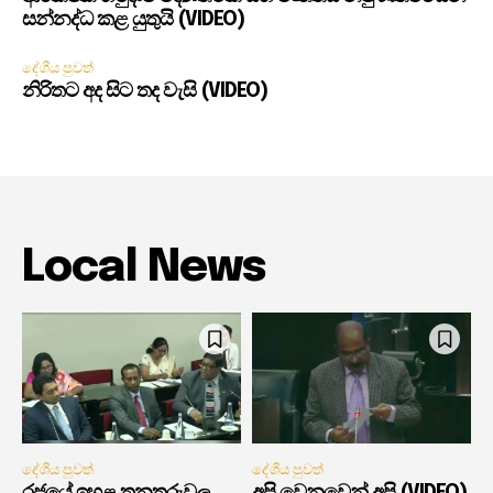
සන්නද්ධ කළ යුතුයි (VIDEO)
දේශීය පුවත්
නිරිතට අද සිට තද වැසි (VIDEO)
Local News
දේශීය පුවත්
දේශීය පුවත්