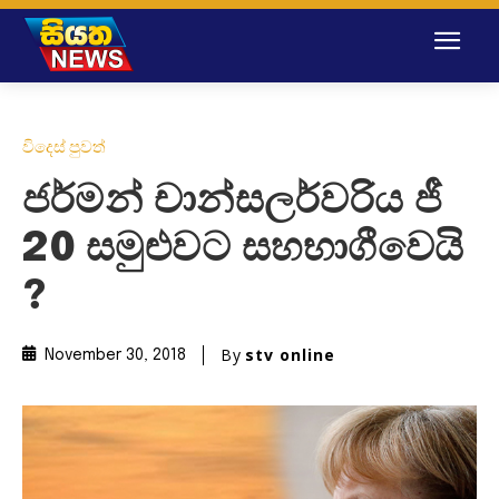
විදෙස් පුවත්
ජර්මන් චාන්සලර්වරිය ජී
20 සමුළුවට සහභාගීවෙයි
?
By
stv online
November 30, 2018