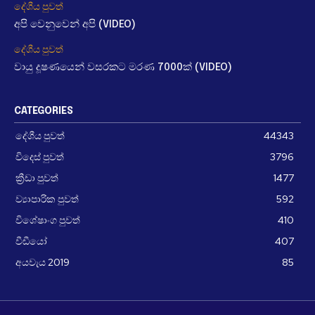
දේශීය පුවත්
අපි වෙනුවෙන් අපි (VIDEO)
දේශීය පුවත්
වායු දූෂණයෙන් වසරකට මරණ 7000ක් (VIDEO)
CATEGORIES
දේශීය පුවත්
44343
විදෙස් පුවත්
3796
ක්‍රීඩා පුවත්
1477
ව්‍යාපාරික පුවත්
592
විශේෂාංග පුවත්
410
වීඩීයෝ
407
අයවැය 2019
85