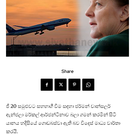
Share
ජී 20 සමුළුවට සහභාගී වීම සඳහා ජර්මන් චාන්සලර්
ඇන්ජලා මර්කල් ආර්ජන්ටිනාව බලා ගමන් කරමින් සිටි
යානය හදිසියේ ගොඩබස්වා ඇති බව විදෙස් මාධ්‍ය වාර්තා
කරයි.