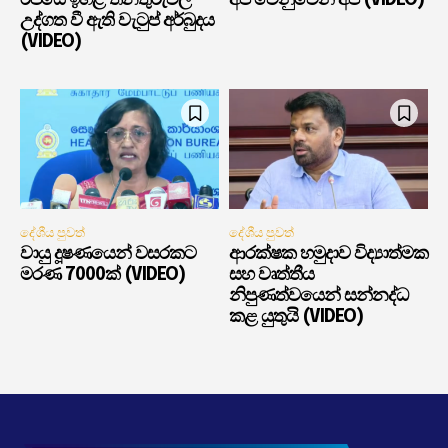
රජයේ ඉහළ තනතුරුවල
අපි වෙනුවෙන් අපි (VIDEO)
උද්ගත වී ඇති වැටුප් අර්බුදය
(VIDEO)
දේශීය පුවත්
දේශීය පුවත්
වායු දූෂණයෙන් වසරකට
ආරක්ෂක හමුදාව විද්‍යාත්මක
මරණ 7000ක් (VIDEO)
සහ වෘත්තීය
නිපුණත්වයෙන් සන්නද්ධ
කළ යුතුයි (VIDEO)