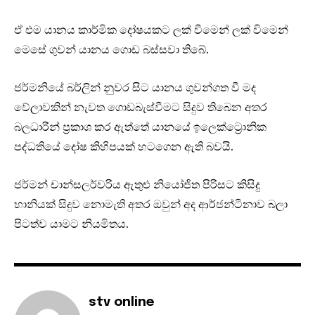
ඒ එම යානය කාර්මික දෝෂයකට ලක් වීමෙන් ලක් විමෙන්
මෙසේ ගුවන් යානය ගොඩ බස්සවා තිබේ.
ජර්මනියේ බර්ලින් නුවර සිට යානය ගුවන්ගත වී මද
වේලාවකින් නැවත ගොඩබැස්වීමට සිදුව තිබෙන අතර
බලධාරීන් ප්‍රකාශ කර ඇත්තේ යානයේ ඉලෙක්ට්‍රොනික
පද්ධතියේ දෝෂ කිහිපයක් හටගෙන ඇති බවයි.
ජර්මන් චාන්සලර්වරිය ඇතුළු නියෝජිත පිරිසට කිසිදු
හානියක් සිදුව නොමැති අතර ඔවුන් අද ආර්ජන්ටිනාව බලා
පිටත්ව යාමට නියමිතය.
stv online