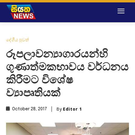
දේශීය පුවත්
රූපලාවන්‍යාගාරයන්හි
ගුණාත්මකභාවය වර්ධනය
කිරීමට විශේෂ
ව්‍යාපෘතියක්
By
Editor 1
October 28, 2017