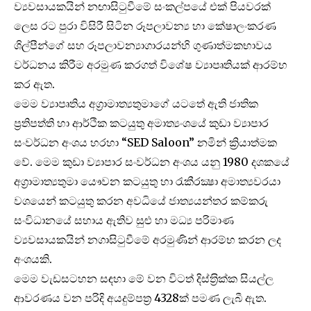
ව්‍යවසායකයින් නඟාසිටුවීමේ සංකල්පයේ එක් පියවරක්
ලෙස රට පුරා විසිරී සිටින රූපලාවන්‍ය හා කේෂාලංකරණ
ශිල්පීන්ගේ සහ රූපලාවන්‍යාගාරයන්හි ගුණාත්මකභාවය
වර්ධනය කිරීම අරමුණ කරගත් විශේෂ ව්‍යාපෘතියක් ආරම්භ
කර ඇත.
මෙම ව්‍යාපෘතිය අග‍්‍රාමාත්‍යතුමාගේ යටතේ ඇති ජාතික
ප‍්‍රතිපත්ති හා ආර්ථික කටයුතු අමාත්‍යංශයේ කුඩා ව්‍යාපාර
සංවර්ධන අංශය හරහා “SED Saloon” නමින් ක්‍රියාත්මක
වේ. මෙම කුඩා ව්‍යාපාර සංවර්ධන අංශය යනු 1980 දශකයේ
අග‍්‍රාමාත්‍යතුමා යෞවන කටයුතු හා රැකීරක්‍ෂා අමාත්‍යවරයා
වශයෙන් කටයුතු කරන අවධියේ ජාත්‍යයන්තර කම්කරු
සංවිධානයේ සහාය ඇතිව සුළු හා මධ්‍ය පරිමාණ
ව්‍යවසායකයින් නගාසිටුවීමේ අරමුණින් ආරම්භ කරන ලද
අංශයකි.
මෙම වැඩසටහන සඳහා මේ වන විටත් දිස්ත‍්‍රික්ක සියල්ල
ආවරණය වන පරිදි අයදුම්පත‍්‍ර 4328ක් පමණ ලැබී ඇත.