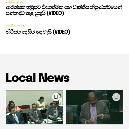
දේශීය පුවත්
ආරක්ෂක හමුදාව විද්‍යාත්මක සහ වෘත්තීය නිපුණත්වයෙන්
සන්නද්ධ කළ යුතුයි (VIDEO)
දේශීය පුවත්
නිරිතට අද සිට තද වැසි (VIDEO)
Local News