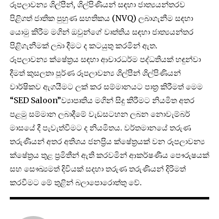
රූපලාවන්‍ය ශිල්පීන්, ශිල්පිණියන් සඳහා ජාත්‍යයන්තරව
පිළිගත් ජාතික පුහුණ සහතිකය (NVQ) ලබාගැනීම සඳහා
යොමු කිරීම මගින් ඔවුන්ගේ වෘත්තිය සඳහා ජාත්‍යයන්තර
පිළිගැනීමක් ලබා දීමට ද කටයුතු කරමින් ඇත.
රූපලාවන්‍ය ක්ෂේත‍්‍රය සඳහා ආචාරධර්ම පද්ධතියක් හඳුන්වා
දීමත් කුසලතා පූර්ණ රූපලාවන්‍ය ශිල්පීන් ශිල්පිණියන්
වාර්ෂිකව ඇගයීමට ලක් කර සම්මානයට පාත‍්‍ර කිරීමත් මෙම
“SED Saloon”ව්‍යාපෘතිය මගින් සිදු කිරීමට නියමිත අතර
පළමු සම්මාන ලබාදීමේ වැඩසටහන ලබන නොවැම්බර්
මාසයේ දී පැවැත්වීමට ද නියමිතය. වර්තමානයේ තරුණ
තරුණියන් අතර අතිශය ජනප‍්‍රිය ක්ෂේත‍්‍රයක් වන රූපලාවන්‍ය
ක්ෂේත‍්‍රය තුළ ප‍්‍රමිතීන් ඇති කරවමින් ආකර්ෂණීය පෞරුෂයක්
සහ සෞඛ්‍යමත් දිවියක් සදහා තරුණ තරුණියන් දිරිමත්
කරවීමට මේ තුළින් බලාපොරොත්තු වේ.