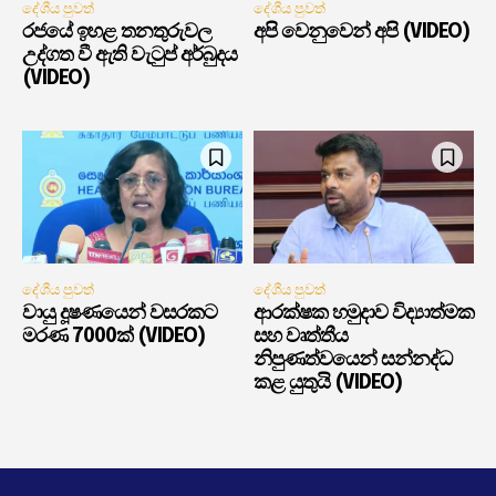
දේශීය පුවත්
දේශීය පුවත්
රජයේ ඉහළ තනතුරුවල
අපි වෙනුවෙන් අපි (VIDEO)
උද්ගත වී ඇති වැටුප් අර්බුදය
(VIDEO)
දේශීය පුවත්
දේශීය පුවත්
වායු දූෂණයෙන් වසරකට
ආරක්ෂක හමුදාව විද්‍යාත්මක
මරණ 7000ක් (VIDEO)
සහ වෘත්තීය
නිපුණත්වයෙන් සන්නද්ධ
කළ යුතුයි (VIDEO)