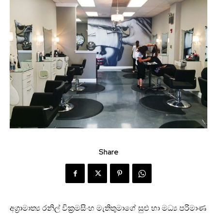
Share
අග‍්‍රාමාත්‍ය රනිල් වික්‍රමසිංහ මැතිතුමාගේ සුළු හා මධ්‍ය පරිමාණ