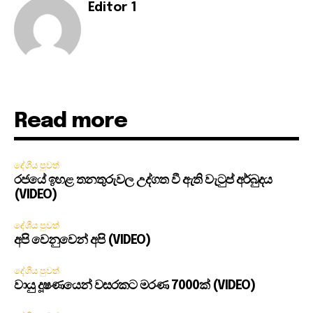
Editor 1
Read more
දේශීය පුවත්
රජයේ ඉහළ තනතුරුවල උද්ගත වී ඇති වැටුප් අර්බුදය
(VIDEO)
දේශීය පුවත්
අපි වෙනුවෙන් අපි (VIDEO)
දේශීය පුවත්
වායු දූෂණයෙන් වසරකට මරණ 7000ක් (VIDEO)