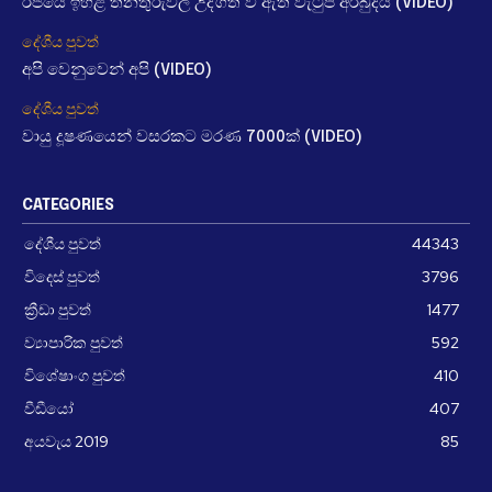
රජයේ ඉහළ තනතුරුවල උද්ගත වී ඇති වැටුප් අර්බුදය (VIDEO)
දේශීය පුවත්
අපි වෙනුවෙන් අපි (VIDEO)
දේශීය පුවත්
වායු දූෂණයෙන් වසරකට මරණ 7000ක් (VIDEO)
CATEGORIES
දේශීය පුවත්
44343
විදෙස් පුවත්
3796
ක්‍රීඩා පුවත්
1477
ව්‍යාපාරික පුවත්
592
විශේෂාංග පුවත්
410
වීඩීයෝ
407
අයවැය 2019
85