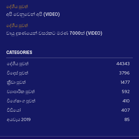
දේශීය පුවත්
අපි වෙනුවෙන් අපි (VIDEO)
දේශීය පුවත්
වායු දූෂණයෙන් වසරකට මරණ 7000ක් (VIDEO)
CATEGORIES
දේශීය පුවත්
44343
විදෙස් පුවත්
3796
ක්‍රීඩා පුවත්
1477
ව්‍යාපාරික පුවත්
592
විශේෂාංග පුවත්
410
වීඩීයෝ
407
අයවැය 2019
85