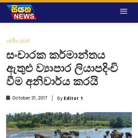
දේශීය පුවත්
සංචාරක කර්මාන්තය
ඇතුළු ව්‍යාපාර ලියාපදිංචි
වීම අනිවාර්ය කරයි
By
Editor 1
October 31, 2017