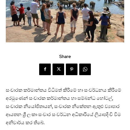
Share
සංචාරක කර්මාන්තය විධිමත් කිරීමේ හා සංවර්ධනය කිරීමේ
අරමුණෙන් සංචාරක කර්මාන්තය හා සම්බන්ධ හෝටල්,
සංචාරක නියෝජිතායන්, සංචාරක නිකේතන ඇතුළු ව්‍යාපාර
ආයතන ශ්‍රී ලංකා සංචාර සංවර්ධන අධිකාරියේ ලියාපදිංචි වීම
අනිවාර්ය කර තිබේ.