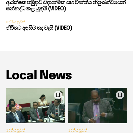
ආරක්ෂක හමුදාව විද්‍යාත්මක සහ වෘත්තීය නිපුණත්වයෙන්
සන්නද්ධ කළ යුතුයි (VIDEO)
දේශීය පුවත්
නිරිතට අද සිට තද වැසි (VIDEO)
Local News
දේශීය පුවත්
දේශීය පුවත්