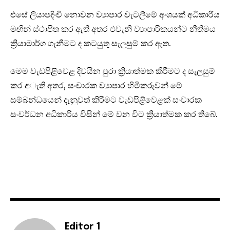
එසේ ලියාපදිංචි නොවන ව්‍යාපාර වැටලීමේ අංශයක් අධිකාරිය
මඟින් ස්ථාපිත කර ඇති අතර එවැනි ව්‍යාපාරිකයන්ට නීතිමය
ක්‍රියාමාර්ග ගැනීමට ද කටයුතු සැලසුම් කර ඇත.
මෙම වැඩපිළි‍වෙළ දිවයින පුරා ක්‍රියාත්මක කිරීමට ද සැලසුම්
කර අැති අතර, සංචාරක ව්‍යාපාර හිමිකරුවන් මේ
සම්බන්ධයෙන් දැනුවත් කිරීමට වැඩපිළිවෙළක් සංචාරක
සංවර්ධන අධිකාරිය විසින් මේ වන විට ක්‍රියාත්මක කර තිබේ.
Editor 1