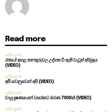
Read more
දේශීය පුවත්
රජයේ ඉහළ තනතුරුවල උද්ගත වී ඇති වැටුප් අර්බුදය
(VIDEO)
දේශීය පුවත්
අපි වෙනුවෙන් අපි (VIDEO)
දේශීය පුවත්
වායු දූෂණයෙන් වසරකට මරණ 7000ක් (VIDEO)
දේශීය පුවත්