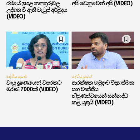
රජයේ ඉහළ තනතුරුවල
අපි වෙනුවෙන් අපි (VIDEO)
උද්ගත වී ඇති වැටුප් අර්බුදය
(VIDEO)
දේශීය පුවත්
දේශීය පුවත්
වායු දූෂණයෙන් වසරකට
ආරක්ෂක හමුදාව විද්‍යාත්මක
මරණ 7000ක් (VIDEO)
සහ වෘත්තීය
නිපුණත්වයෙන් සන්නද්ධ
කළ යුතුයි (VIDEO)