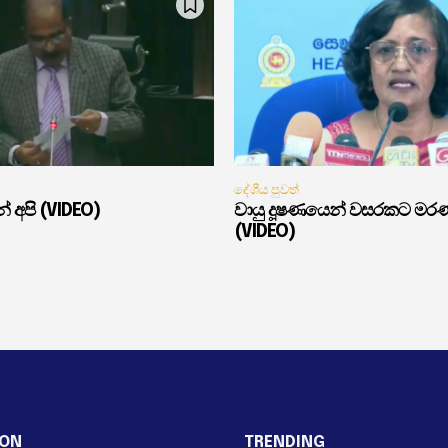
දේශීය පුවත්
් අපි (VIDEO)
වායු දූෂණයෙන් වසරකට මර
(VIDEO)
ION
TRENDING