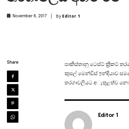
By
Editor 1
November 6, 2017
Share
පාකිස්තානු ටෙස්ට් ක්‍රිකට් තරග
කුසල් මෙන්ඩිස් ඉන්දියාව සම
තරගාවලියට අැතුළත්ව නො
Editor 1