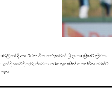
ාවලියේ දී අසාර්ථක විම හේතුවෙන් ශ්‍රී ලංකා ක්‍රිකට් ක්‍රිඩක
ග ඉන්දියාවේදී පැවැත්වෙන තරග තුනකින් සමන්විත ටෙස්ට්
මැත.