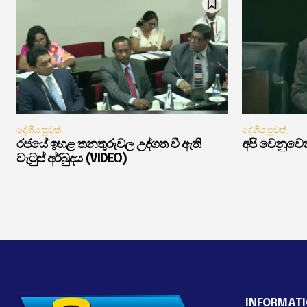
දේශීය පුවත්
දේශීය පුවත්
රජයේ ඉහළ තනතුරුවල උද්ගත වී ඇති
අපි වෙනුවෙන
වැටුප් අර්බුදය (VIDEO)
INFORMAT