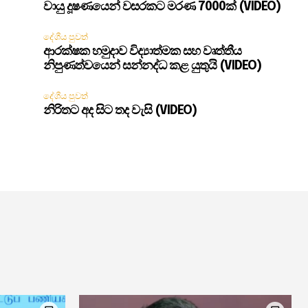
වායු දූෂණයෙන් වසරකට මරණ 7000ක් (VIDEO)
දේශීය පුවත්
ආරක්ෂක හමුදාව විද්‍යාත්මක සහ වෘත්තීය
නිපුණත්වයෙන් සන්නද්ධ කළ යුතුයි (VIDEO)
දේශීය පුවත්
නිරිතට අද සිට තද වැසි (VIDEO)