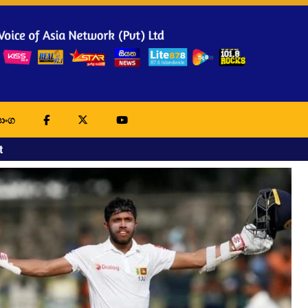
ාංග
t