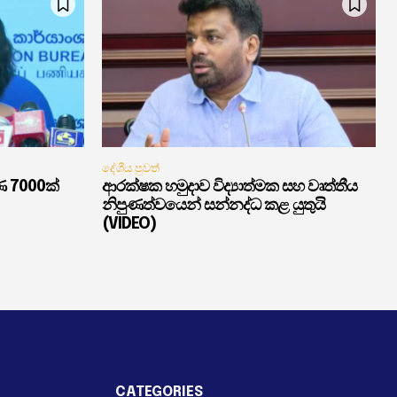
දේශීය පුවත්
ණ 7000ක්
ආරක්ෂක හමුදාව විද්‍යාත්මක සහ වෘත්තීය
නිපුණත්වයෙන් සන්නද්ධ කළ යුතුයි
(VIDEO)
CATEGORIES