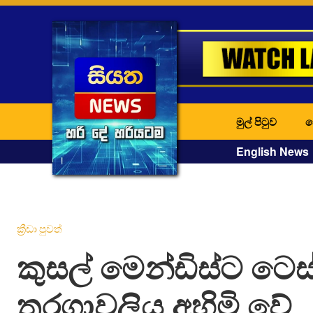
මුල් පිටුව
ද
English News
ක්‍රීඩා පුවත්
කුසල් මෙන්ඩිස්ට ටෙස්
තරගාවලිය අහිමි වේ