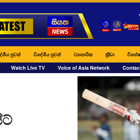
ේශීය පුවත්
විදේශීය පුවත්
ව්‍යාපාරික
ක්‍රීඩා
විශේෂ
Watch Live TV
Voice of Asia Network
Contac
ට්