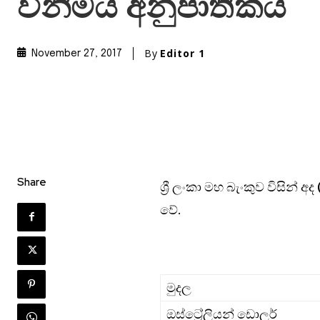
විනිමය අනුපාතිකය
By
Editor 1
November 27, 2017
Share
ශ්‍රී ලංකා මහ බැංකුව විසින්
වේ.
මුදල
ඔස්ට්‍රේලියන් ඩොලර්