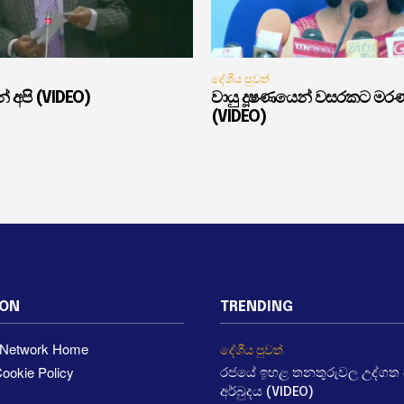
දේශීය පුවත්
් අපි (VIDEO)
වායු දූෂණයෙන් වසරකට මර
(VIDEO)
ION
TRENDING
a Network Home
දේශීය පුවත්
ookie Policy
රජයේ ඉහළ තනතුරුවල උද්ගත වී
අර්බුදය (VIDEO)