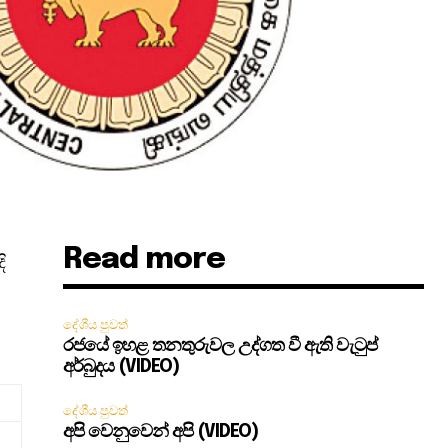
Read more
ි
දේශීය පුවත්
රජයේ ඉහළ තනතුරුවල උද්ගත වී ඇති වැටුප්
අර්බුදය (VIDEO)
දේශීය පුවත්
අපි වෙනුවෙන් අපි (VIDEO)