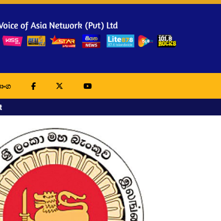
ාංග
t