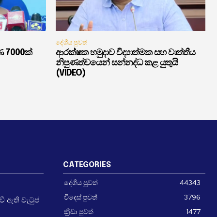
දේශීය පුවත්
ණ 7000ක්
ආරක්ෂක හමුදාව විද්‍යාත්මක සහ වෘත්තීය
නිපුණත්වයෙන් සන්නද්ධ කළ යුතුයි
(VIDEO)
CATEGORIES
දේශීය පුවත්
44343
විදෙස් පුවත්
3796
 ඇති වැටුප්
ක්‍රීඩා පුවත්
1477