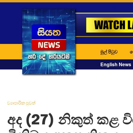
මුල් පිටුව
ද
English News
ව්‍යාපාරික පුවත්
අද (27) නිකුත් කළ ව