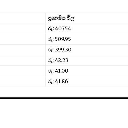
ප්‍රකාශිත මිල
රු:
407.54
රු: 509.95
රු: 399.30
රු: 42.23
රු: 41.00
රු: 41.86