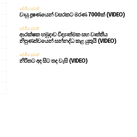
දේශීය පුවත්
වායු දූෂණයෙන් වසරකට මරණ 7000ක් (VIDEO)
දේශීය පුවත්
ආරක්ෂක හමුදාව විද්‍යාත්මක සහ වෘත්තීය
නිපුණත්වයෙන් සන්නද්ධ කළ යුතුයි (VIDEO)
දේශීය පුවත්
නිරිතට අද සිට තද වැසි (VIDEO)