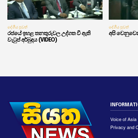
දේශීය පුවත්
දේශීය පුවත්
රජයේ ඉහළ තනතුරුවල උද්ගත වී ඇති
අපි වෙනුවෙන
වැටුප් අර්බුදය (VIDEO)
INFORMAT
Voice of Asi
Privacy and C