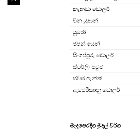
කැනඩා ඩොලර්
චීන යුආන්
යූරෝ
ජපන් යෙන්
සිංගප්පූරු ඩොලර්
ස්ටර්ලිං පවුම්
ස්විස් ෆෑන්ක්
ඇමෙරිකානු ඩොලර්
මැදපෙරදිග මුදල් වර්ග