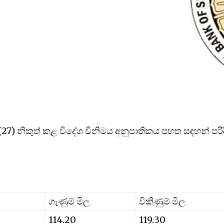
 අද (27) නිකුත් කළ විදේශ විනිමය අනුපාතිකය පහත සඳහන් පරිද
ගැණුම් මිල
විකිණුම් මිල
114.20
119.30