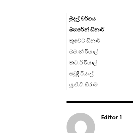
මුදල් වර්ගය
බහරේන් ඩිනාර්
කුවේට් ඩිනාර්
ඕමාන් රියාල්
කටාර් රියාල්
සවුදි රියාල්
යූ.ඒ.ඊ. ඩිරාම්
Editor 1