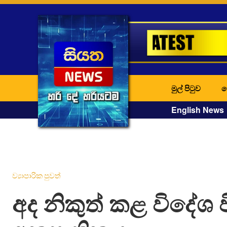
මුල් පිටුව
ද
English News
ව්‍යාපාරික පුවත්
අද නිකුත් කළ විදේශ 