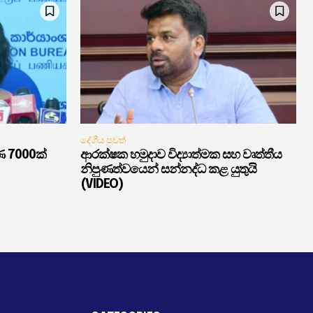
දේශීය පුවත්
ණ 7000ක්
ආරක්ෂක හමුදාව විද්‍යාත්මක සහ වෘත්තීය
නිපුණත්වයෙන් සන්නද්ධ කළ යුතුයි
(VIDEO)