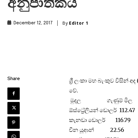
අනුපාතිකය
By
Editor 1
December 12, 2017
Share
ශ්‍රී ලංකා මහ බැංකුව විසින්
වේ.
මුදල ගැණුම් මිල ව
ඕස්ට්‍රේලියන් ඩොලර් 1
කැනඩා ඩොලර් 116.
චීන යූආන් 22.56