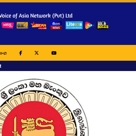
ාංග
t