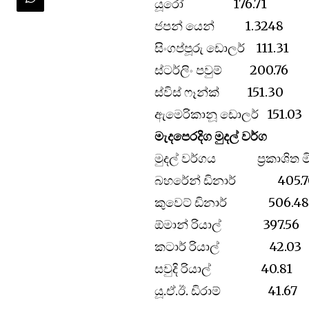
යූරෝ 176.71 1
ජපන් යෙන් 1.324
සිංගප්පූරු ඩොලර් 111
ස්ටර්ලිං පවුම් 200.
ස්විස් ෆෑන්ක් 151.
ඇමෙරිකානූ ඩොලර් 15
මැදපෙරදිග මුදල් වර්ග
මුදල් වර්ගය ප්‍රකාශිත ම
බහරේන් ඩිනාර් 405.7
කුවෙට් ඩිනාර් 506.4
ඕමාන් රියාල් 397.56
කටාර් රියාල් 42.03
සවුදි රියාල් 40.81
යූ.ඒ.ඊ. ඩිරාම් 41.67