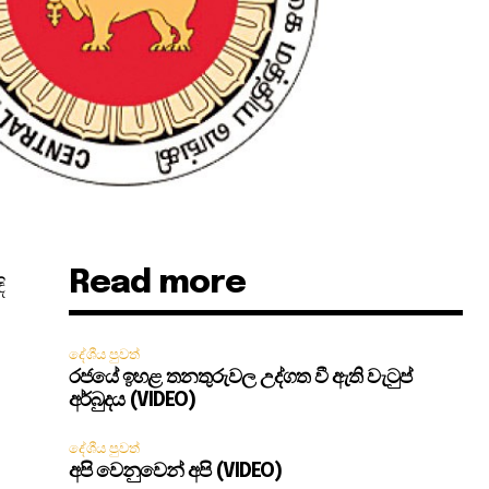
Read more
ි
දේශීය පුවත්
රජයේ ඉහළ තනතුරුවල උද්ගත වී ඇති වැටුප්
අර්බුදය (VIDEO)
දේශීය පුවත්
අපි වෙනුවෙන් අපි (VIDEO)