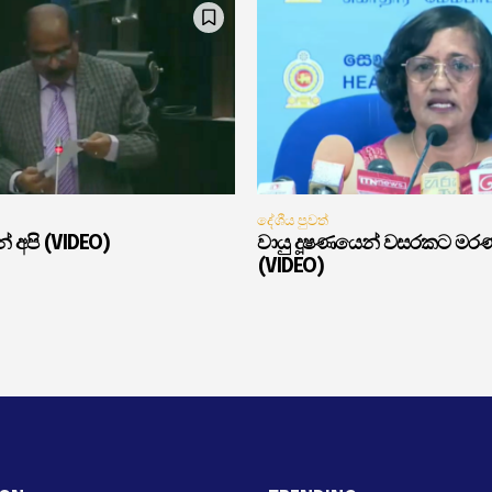
දේශීය පුවත්
් අපි (VIDEO)
වායු දූෂණයෙන් වසරකට මර
(VIDEO)