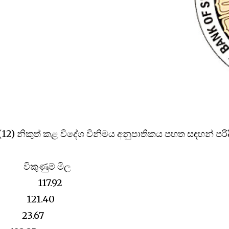
 අද (12) නිකුත් කළ විදේශ විනිමය අනුපාතිකය පහත සඳහන් පරිද
ිකුණුම් මිල
12.47 117.92
79 121.40
 23.67