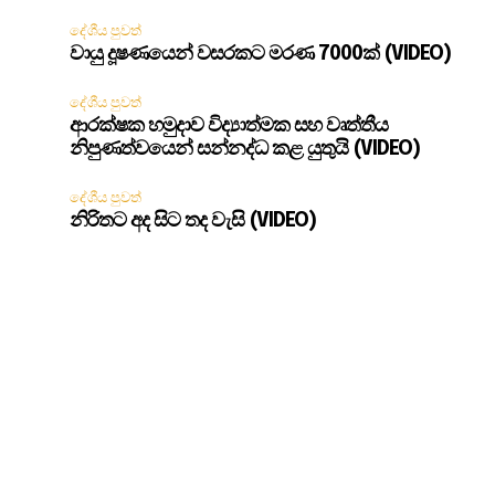
දේශීය පුවත්
වායු දූෂණයෙන් වසරකට මරණ 7000ක් (VIDEO)
දේශීය පුවත්
ආරක්ෂක හමුදාව විද්‍යාත්මක සහ වෘත්තීය
නිපුණත්වයෙන් සන්නද්ධ කළ යුතුයි (VIDEO)
දේශීය පුවත්
නිරිතට අද සිට තද වැසි (VIDEO)