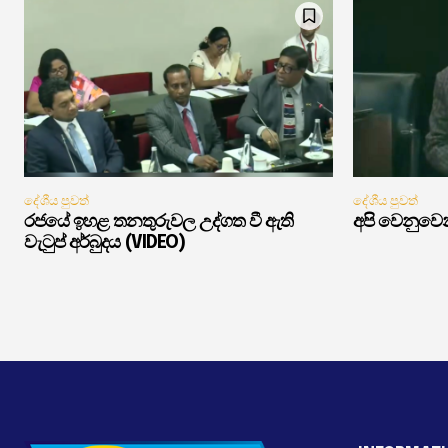
දේශීය පුවත්
දේශීය පුවත්
රජයේ ඉහළ තනතුරුවල උද්ගත වී ඇති
අපි වෙනුවෙන
වැටුප් අර්බුදය (VIDEO)