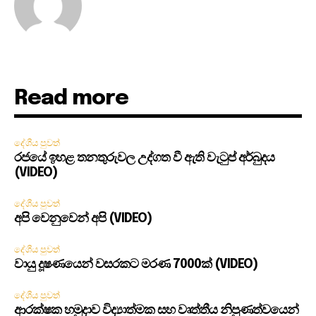
Read more
දේශීය පුවත්
රජයේ ඉහළ තනතුරුවල උද්ගත වී ඇති වැටුප් අර්බුදය
(VIDEO)
දේශීය පුවත්
අපි වෙනුවෙන් අපි (VIDEO)
දේශීය පුවත්
වායු දූෂණයෙන් වසරකට මරණ 7000ක් (VIDEO)
දේශීය පුවත්
ආරක්ෂක හමුදාව විද්‍යාත්මක සහ වෘත්තීය නිපුණත්වයෙන්