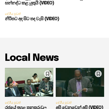
සන්නද්ධ කළ යුතුයි (VIDEO)
දේශීය පුවත්
නිරිතට අද සිට තද වැසි (VIDEO)
Local News
දේශීය පුවත්
දේශීය පුවත්
රජයේ ඉහළ තනතුරුවල
අපි වෙනුවෙන් අපි (VIDEO)