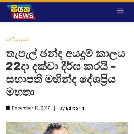
දේශීය පුවත්
තැපැල් ඡන්ද අයදුම් කාලය
22දා දක්වා දීර්ඝ කරයි –
සභාපති මහින්ද දේශප්‍රිය
මහතා
By
Editor 1
December 13, 2017