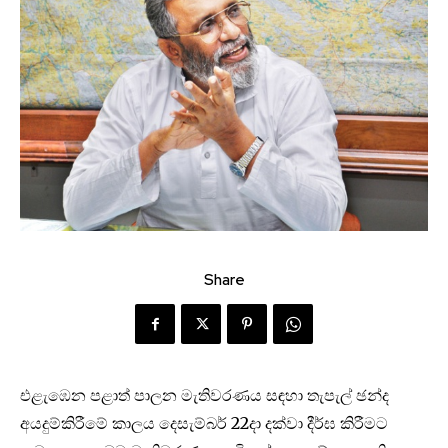
Share
එළැඹෙන පළාත් පාලන මැතිවරණය සඳහා තැපැල් ඡන්ද
අයදුම්කිරීමේ කාලය දෙසැම්බර් 22දා දක්වා දීර්ඝ කිරීමට