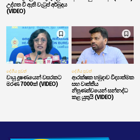
උද්ගත වී ඇති වැටුප් අර්බුදය
(VIDEO)
දේශීය පුවත්
දේශීය පුවත්
වායු දූෂණයෙන් වසරකට
ආරක්ෂක හමුදාව විද්‍යාත්මක
මරණ 7000ක් (VIDEO)
සහ වෘත්තීය
නිපුණත්වයෙන් සන්නද්ධ
කළ යුතුයි (VIDEO)