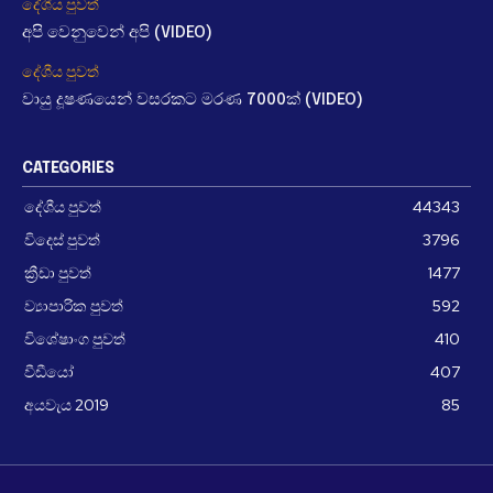
දේශීය පුවත්
අපි වෙනුවෙන් අපි (VIDEO)
දේශීය පුවත්
වායු දූෂණයෙන් වසරකට මරණ 7000ක් (VIDEO)
CATEGORIES
දේශීය පුවත්
44343
විදෙස් පුවත්
3796
ක්‍රීඩා පුවත්
1477
ව්‍යාපාරික පුවත්
592
විශේෂාංග පුවත්
410
වීඩීයෝ
407
අයවැය 2019
85