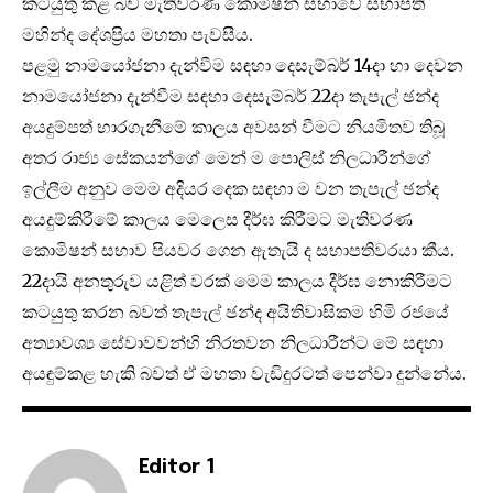
කටයුතු කළ බව මැතිවරණ කොමිෂන් සභාවේ සභාපති
මහින්ද දේශප්‍රිය මහතා පැවසීය.
පළමු නාමයෝජනා දැන්වීම සඳහා දෙසැම්බර් 14දා හා දෙවන
නාමයෝජනා දැන්වීම සඳහා දෙසැම්බර් 22දා තැපැල් ඡන්ද
අයදුම්පත් භාරගැනීමේ කාලය අවසන් වීමට නියමිතව තිබූ
අතර රාජ්‍ය සේකයන්ගේ මෙන් ම පොලිස් නිලධාරීන්ගේ
ඉල්ලීම අනුව මෙම අදියර දෙක සඳහා ම වන තැපැල් ඡන්ද
අයදුම්කිරීමේ කාලය මෙලෙස දීර්ඝ කිරීමට මැතිවරණ
කොමිෂන් සභාව පියවර ගෙන ඇතැයි ද සභාපතිවරයා කීය.
22දායි අනතුරුව යළිත් වරක් මෙම කාලය දීර්ඝ නොකිරීමට
කටයුතු කරන බවත් තැපැල් ඡන්ද අයිතිවාසිකම හිමි රජයේ
අත්‍යාවශ්‍ය සේවාවවන්හි නිරතවන නිලධාරීන්ට මේ සඳහා
අයඳුම්කළ හැකි බවත් ඒ මහතා වැඩිදුරටත් පෙන්වා දුන්නේය.
Editor 1