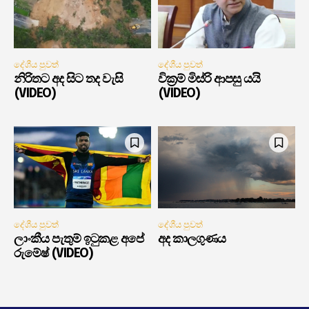
දේශීය පුවත්
දේශීය පුවත්
නිරිතට අද සිට තද වැසි
වික්‍රම් මිස්රි ආපසු යයි
(VIDEO)
(VIDEO)
දේශීය පුවත්
දේශීය පුවත්
ලාංකීය පැතුම් ඉටුකළ අපේ
අද කාලගුණය
රුමේෂ් (VIDEO)