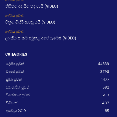
නිරිතට අද සිට තද වැසි (VIDEO)
දේශීය පුවත්
වික්‍රම් මිස්රි ආපසු යයි (VIDEO)
දේශීය පුවත්
ලාංකීය පැතුම් ඉටුකළ අපේ රුමේෂ් (VIDEO)
CATEGORIES
දේශීය පුවත්
44339
විදෙස් පුවත්
3796
ක්‍රීඩා පුවත්
1477
ව්‍යාපාරික පුවත්
592
විශේෂාංග පුවත්
410
වීඩීයෝ
407
අයවැය 2019
85