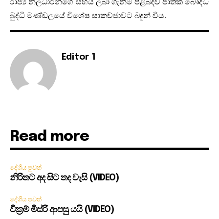
රාජ්‍ය නිලධාරින්ගේ සහය ලබා ගැනීම පිළිබඳව ජාතික බෞද්ධ
බුද්ධි මණ්ඩලයේ විශේෂ සාකච්ඡාවට බදුන් විය.
Editor 1
Read more
දේශීය පුවත්
නිරිතට අද සිට තද වැසි (VIDEO)
දේශීය පුවත්
වික්‍රම් මිස්රි ආපසු යයි (VIDEO)