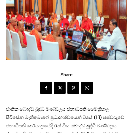
Share
ජාතික බෞද්ධ බුද්ධි මණ්ඩලය ජනාධිපති මෛත්‍රීපාල
සිරිසේන මැතිතුමාගේ ප‍්‍රධානත්වයෙන් ඊයේ (13) පස්වරුවේ
ජනාධිපති කාර්යාලයේදී රැස් විය.බෞද්ධ බුද්ධි මණ්ඩලය