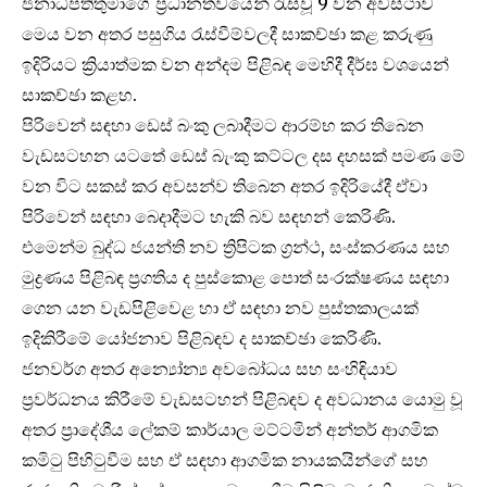
ජනාධිපතිතුමාගේ ප‍්‍රධානත්වයෙන් රැස්වූ 9 වන අවස්ථාව
මෙය වන අතර පසුගිය රැස්වීම්වලදී සාකච්ඡා කළ කරුණු
ඉදිරියට ක්‍රියාත්මක වන අන්දම පිළිබඳ මෙහිදී දීර්ඝ වශයෙන්
සාකච්ඡා කළහ.
පිරිවෙන් සඳහා ඩෙස් බංකු ලබාදීමට ආරම්භ කර තිබෙන
වැඩසටහන යටතේ ඩෙස් බැංකු කට්ටල දස දහසක් පමණ මේ
වන විට සකස් කර අවසන්ව තිබෙන අතර ඉදිරියේදී ඒවා
පිරිවෙන් සඳහා බෙදාදීමට හැකි බව සඳහන් කෙරිණි.
එමෙන්ම බුද්ධ ජයන්ති නව ත්‍රිපිටක ග‍්‍රන්ථ, සංස්කරණය සහ
මුද්‍රණය පිළිබඳ ප‍්‍රගතිය ද පුස්කොළ පොත් සංරක්ෂණය සඳහා
ගෙන යන වැඩපිළිවෙළ හා ඒ සඳහා නව පුස්තකාලයක්
ඉදිකිරීමේ යෝජනාව පිළිබඳව ද සාකච්ඡා කෙරිණි.
ජනවර්ග අතර අන්‍යෝන්‍ය අවබෝධය සහ සංහිඳියාව
ප‍්‍රවර්ධනය කිරීමේ වැඩසටහන් පිළිබඳව ද අවධානය යොමු වූ
අතර ප‍්‍රාදේශීය ලේකම් කාර්යාල මට්ටමින් අන්තර් ආගමික
කමිටු පිහිටුවීම සහ ඒ සඳහා ආගමික නායකයින්ගේ සහ