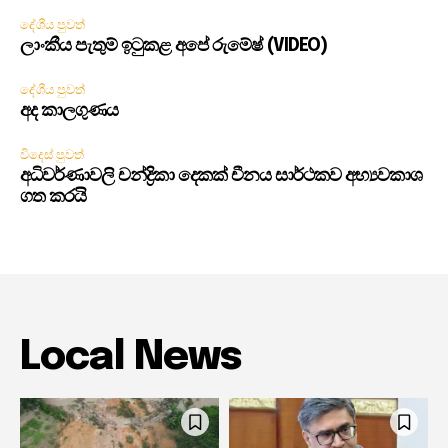
දේශීය පුවත්
ලාංකීය පැතුම් ඉටුකළ අපේ රුමේෂ් (VIDEO)
දේශීය පුවත්
අද කාලගුණය
විදෙස් පුවත්
අධිවර්ණාවලි චන්ද්‍රිකා දෙකක් චීනය සාර්ථකව අභ්‍යවකාශ
ගත කරයි
Local News