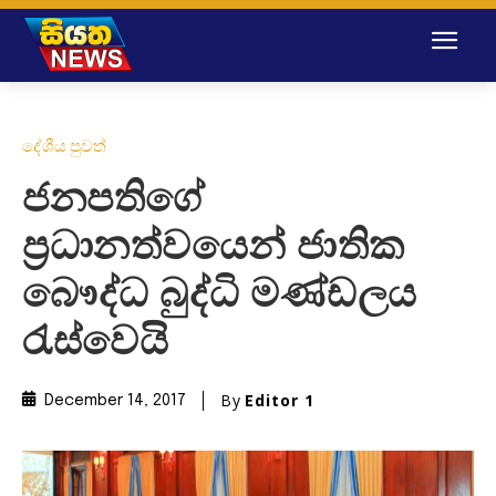
දේශීය පුවත්
ජනපතිගේ
ප‍්‍රධානත්වයෙන් ජාතික
බෞද්ධ බුද්ධි මණ්ඩලය
රැස්වෙයි
By
Editor 1
December 14, 2017