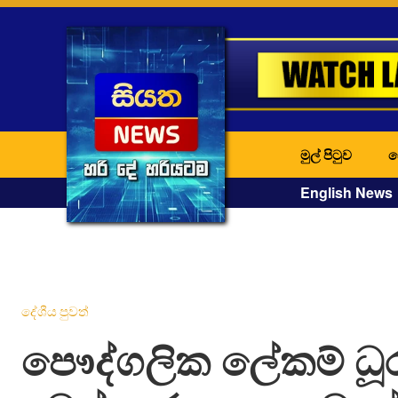
මුල් පිටුව
ද
English News
දේශීය පුවත්
පෞද්ගලික ලේකම් ධූ