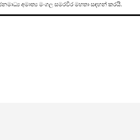
 ජනමාධ්‍ය අමාත්‍ය මංගල සමරවීර මහතා සඳහන් කරයි.