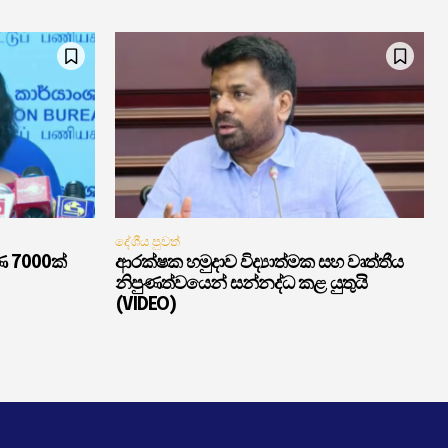
දේශීය පුවත්
ණ 7000ක්
ආරක්ෂක හමුදාව විද්‍යාත්මක සහ වෘත්තීය
නිපුණත්වයෙන් සන්නද්ධ කළ යුතුයි
(VIDEO)