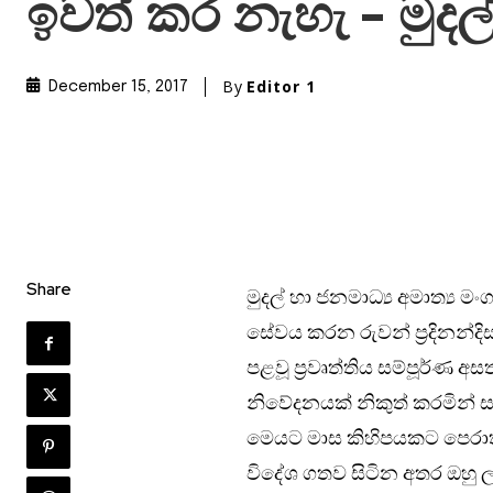
ඉවත් කර නැහැ – මුද
By
Editor 1
December 15, 2017
Share
මුදල් හා ජනමාධ්‍ය අමාත්‍ය
සේවය කරන රුවන් ප්‍රදිනන්ද
පළවූ ප්‍රවෘත්තිය සම්පූර්ණ අ
නිවේදනයක් නිකුත් කරමින් ස
මෙයට මාස කිහිපයකට පෙරාතුව 
විදේශ ගතව සිටින අතර ඔහු 