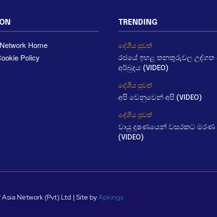
ION
TRENDING
a Network Home
දේශීය පුවත්
ookie Policy
රජයේ ඉහළ තනතුරුවල උද්ගත වී
අර්බුදය (VIDEO)
දේශීය පුවත්
අපි වෙනුවෙන් අපි (VIDEO)
දේශීය පුවත්
වායු දූෂණයෙන් වසරකට මරණ 
(VIDEO)
 Asia Network (Pvt) Ltd | Site by
Apkings