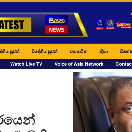
ේශීය පුවත්
විදේශීය පුවත්
ව්‍යාපාරික
ක්‍රීඩා
විශේෂ
Watch Live TV
Voice of Asia Network
Contac
රයෙන්