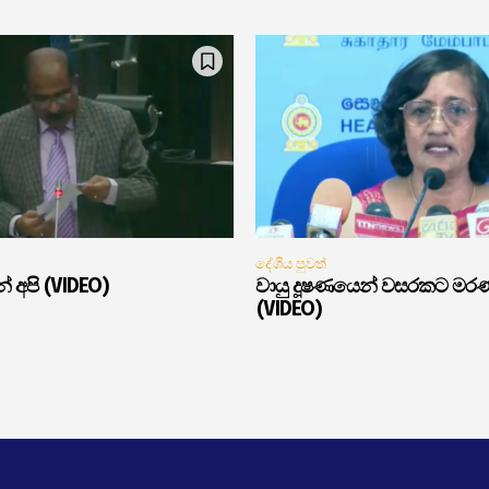
දේශීය පුවත්
් අපි (VIDEO)
වායු දූෂණයෙන් වසරකට මර
(VIDEO)