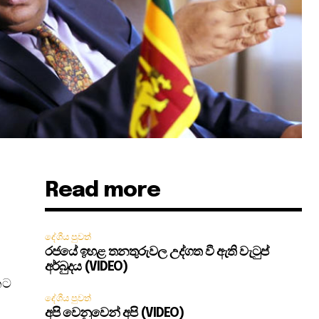
Read more
දේශීය පුවත්
රජයේ ඉහළ තනතුරුවල උද්ගත වී ඇති වැටුප්
අර්බුදය (VIDEO)
නට
දේශීය පුවත්
අපි වෙනුවෙන් අපි (VIDEO)