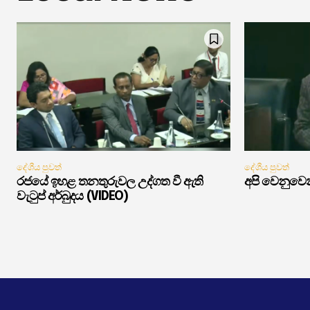
දේශීය පුවත්
දේශීය පුවත්
රජයේ ඉහළ තනතුරුවල උද්ගත වී ඇති
අපි වෙනුවෙන
වැටුප් අර්බුදය (VIDEO)