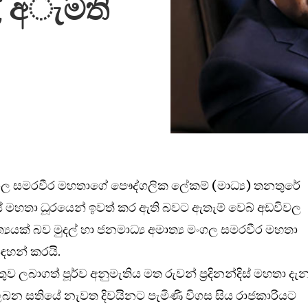
ල් අැමති
 මංගල සමරවීර මහතාගේ පෞද්ගලික ලේකම් (මාධ්‍ය) තනතුරේ
ිස් මහතා ධූරයෙන් ඉවත් කර ඇති බවට ඇතැම් වෙබ් අඩවිවල
සත්‍යයක් බව මුදල් හා ජනමාධ්‍ය අමාත්‍ය මංගල සමරවීර මහතා
ඳහන් කරයි.
ලබාගත් පූර්ව අනුමැතිය මත රුවන් ප්‍රදිනන්දිස් මහතා දැ
ලබන සතියේ නැවත දිවයිනට පැමිණි විගස සිය රාජකාරියට