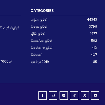
CATEGORIES
දේශීය පුවත්
44343
විදෙස් පුවත්
3796
 ඇති වැටුප්
ක්‍රීඩා පුවත්
1477
ව්‍යාපාරික පුවත්
592
විශේෂාංග පුවත්
410
වීඩීයෝ
407
අයවැය 2019
85
7000ක්