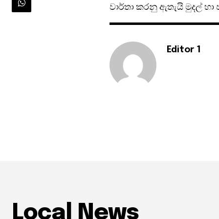
වාර්තා කරනු ඇතැයි මුදල් හා
Editor 1
Local News