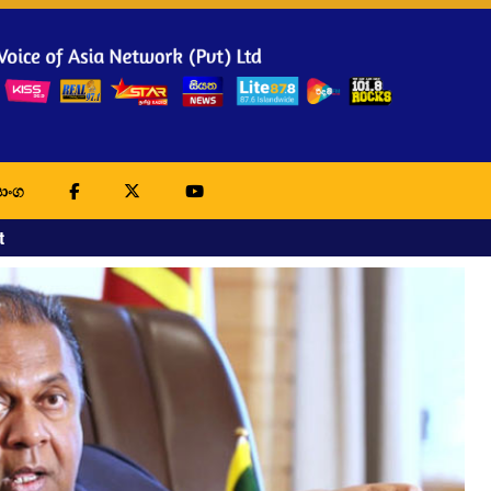
ාංග
t