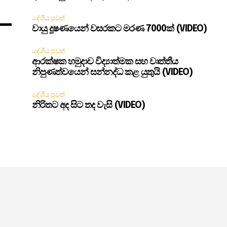
දේශීය පුවත්
වායු දූෂණයෙන් වසරකට මරණ 7000ක් (VIDEO)
දේශීය පුවත්
ආරක්ෂක හමුදාව විද්‍යාත්මක සහ වෘත්තීය
නිපුණත්වයෙන් සන්නද්ධ කළ යුතුයි (VIDEO)
දේශීය පුවත්
නිරිතට අද සිට තද වැසි (VIDEO)