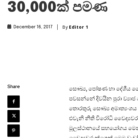
30,000ක් පමණ
By
Editor 1
December 16, 2017
Share
සෞඛ්‍ය, පෝෂණ හා දේශීය වෛ
පවසන්නේ දිවයින පුරා ව්‍යා
තොරතුරු සෞඛ්‍ය අමාත්‍යංශය 
එවැනි නීති වීරෝධි වෛද්‍යව
මූලස්ථානයේ සහයෝගය මෙන්ම
වෛද්‍යවරුන්ගෙන් මෙම වැඩ