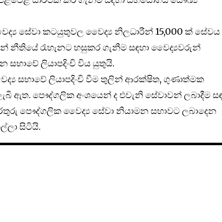
වෛද්‍ය සේවා කටයුතුවල වෛද්‍ය නිලධාරීන් 15,000 ක් සේවය
වරුන් නීතියේ රැහැනට හසුකර ගැනීම සඳහා වෛද්‍යවරුන්
 සභාවේ ලියාපදිංචි විය යුතුයි.
වෛද්‍ය සභාවේ ලියාපදිංචි වීම තුලින් ආරක්ෂිත, ගුණාත්මක
බී ඇත. පෞද්ගලික අංශයෙන් ද එවැනි සේවාවන් ලබාදීම ස
 තොරතුරු පෞද්ගලික වෛද්‍ය සේවා නියාමන සභාවට ලබාදෙන
්ලා සිටියි.