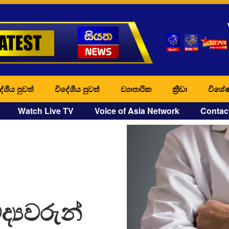
ේශීය පුවත්
විදේශීය පුවත්
ව්‍යාපාරික
ක්‍රීඩා
විශේෂ
Watch Live TV
Voice of Asia Network
Contac
ද්‍යවරුන්