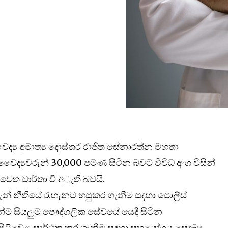
ද්‍ය අමාත්‍ය දොස්තර රාජිත සේනාරත්න මහතා
ජ වෛද්‍යවරුන් 30,000 පමණ සිටින බවට විවිධ අංශ විසින්
වෙත වාර්තා වී අැති බවයි.
රුන් නීතියේ රැහැනට හසුකර ගැනීම සඳහා පොලිස්
 සියලුම පෞද්ගලික සේවයේ යෙදී සිටින
පිළිවෙළ සාර්ථක කර ගැනීම සඳහා සහයෝගය සෞඛ්‍ය