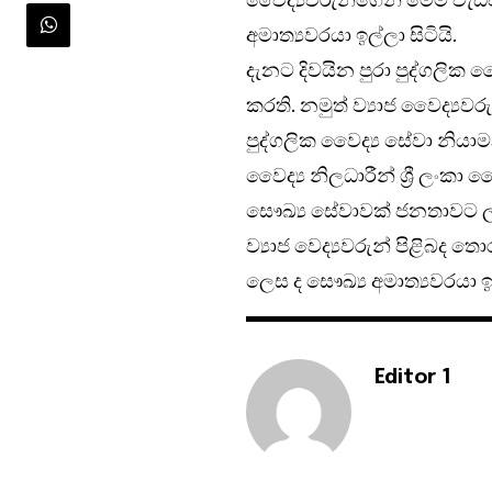
අමාත්‍යවරයා ඉල්ලා සිටියි.
දැනට දිවයින පුරා පුද්ගලික 
කරති. නමුත් ව්‍යාජ වෛද්‍ය
පුද්ගලික වෛද්‍ය සේවා නියාමන
වෛද්‍ය නිලධාරීන් ශ්‍රී ලංකා 
සෞඛ්‍ය සේවාවක් ජනතාවට ලැ
ව්‍යාජ වෙද්‍යවරුන් පිළිබද
ලෙස ද සෞඛ්‍ය අමාත්‍යවරයා ඉල
Editor 1