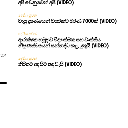
අපි වෙනුවෙන් අපි (VIDEO)
දේශීය පුවත්
වායු දූෂණයෙන් වසරකට මරණ 7000ක් (VIDEO)
දේශීය පුවත්
ආරක්ෂක හමුදාව විද්‍යාත්මක සහ වෘත්තීය
නිපුණත්වයෙන් සන්නද්ධ කළ යුතුයි (VIDEO)
ඳහා
දේශීය පුවත්
නිරිතට අද සිට තද වැසි (VIDEO)