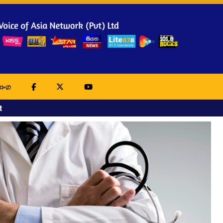
ාංග
t