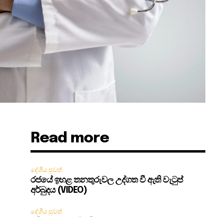
Read more
දේශීය පුවත්
රජයේ ඉහළ තනතුරුවල උද්ගත වී ඇති වැටුප්
අර්බුදය (VIDEO)
දේශීය පුවත්