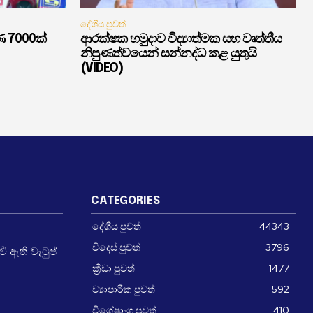
දේශීය පුවත්
ණ 7000ක්
ආරක්ෂක හමුදාව විද්‍යාත්මක සහ වෘත්තීය
නිපුණත්වයෙන් සන්නද්ධ කළ යුතුයි
(VIDEO)
CATEGORIES
දේශීය පුවත්
44343
විදෙස් පුවත්
3796
 ඇති වැටුප්
ක්‍රීඩා පුවත්
1477
ව්‍යාපාරික පුවත්
592
විශේෂාංග පුවත්
410