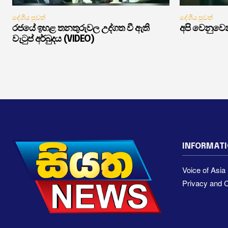
දේශීය පුවත්
දේශීය පුවත්
රජයේ ඉහළ තනතුරුවල උද්ගත වී ඇති
අපි වෙනුවෙන
වැටුප් අර්බුදය (VIDEO)
INFORMAT
Voice of Asi
Privacy and C