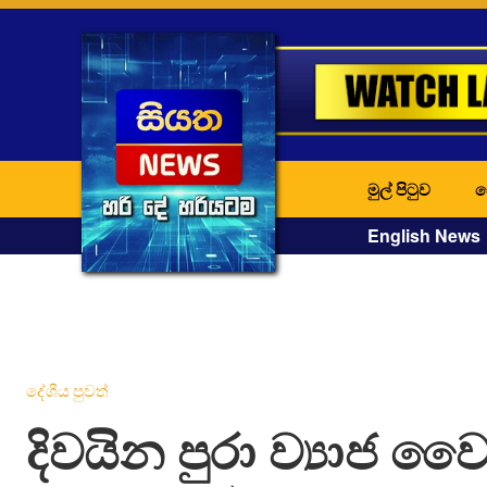
මුල් පිටුව
ද
English News
දේශීය පුවත්
දිවයින පුරා ව්‍යාජ වෛ