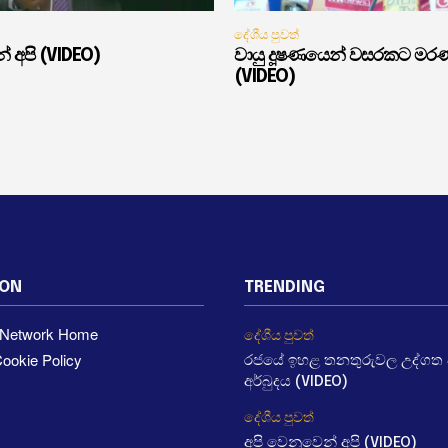
දේශීය පුවත්
් අපි (VIDEO)
වායු දූෂණයෙන් වසරකට මර
(VIDEO)
ION
TRENDING
a Network Home
දේශීය පුවත්
ookie Policy
රජයේ ඉහළ තනතුරුවල උද්ගත වී
අර්බුදය (VIDEO)
දේශීය පුවත්
අපි වෙනුවෙන් අපි (VIDEO)