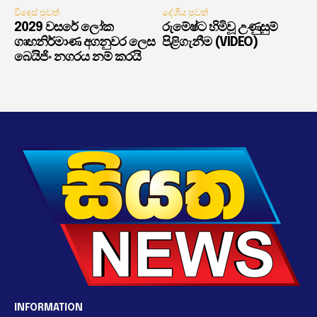
විදෙස් පුවත්
දේශීය පුවත්
2029 වසරේ ලෝක
රුමේෂ්ට හිමිවූ උණුසුම්
ගෘහනිර්මාණ අගනුවර ලෙස
පිළිගැනීම (VIDEO)
බෙයිජිං නගරය නම් කරයි
INFORMATION