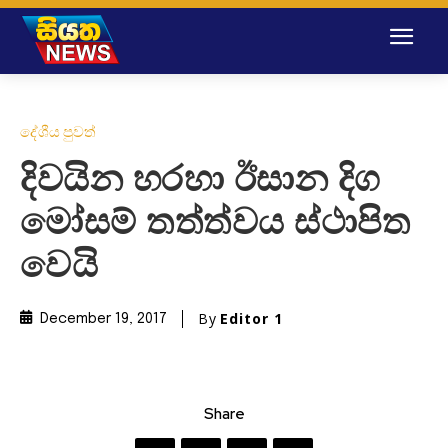
දේශීය පුවත්
දිවයින හරහා ඊසාන දිග
මෝසම් තත්ත්වය ස්ථාපිත
වෙයි
By
Editor 1
December 19, 2017
Share