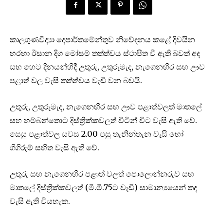
කාලගුණවිද්‍යා දෙපාර්තමේන්තුව නිවේදනය කළේ දිවයින
හරහා ඊසාන දිග මෝසම් තත්ත්වය ස්ථාපිත වී ඇති බවත් අද
සහ හෙට දිනයන්හිදී උතුරු, උතුරුමැද, නැගෙනහිර සහ ඌව
පළාත් වල වැසි තත්ත්වය වැඩි වන බවයි.
උතුරු, උතුරුමැද, නැගෙනහිර සහ ඌව පළාත්වලත් මාතලේ
සහ හම්බන්තොට දිස්ත්‍රික්කවලත් විටින් විට වැසි ඇති වේ.
සෙසු පළාත්වල සවස 2.00 පසු තැනින්තැන වැසි හෝ
ගිගිරුම් සහිත වැසි ඇති වේ.
උතුරු සහ නැගෙනහිර පළාත් වලත් පොලොන්නරුව සහ
මාතලේ දිස්ත්‍රික්කවලත් (මි.මි.75ට වැඩි) සාමාන්‍යයෙන් තද
වැසි ඇති වියහැක.