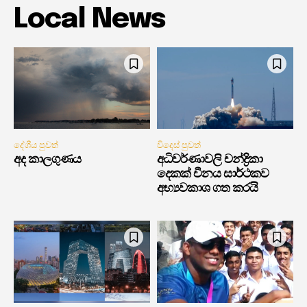
Local News
දේශීය පුවත්
විදෙස් පුවත්
අද කාලගුණය
අධිවර්ණාවලි චන්ද්‍රිකා
දෙකක් චීනය සාර්ථකව
අභ්‍යවකාශ ගත කරයි