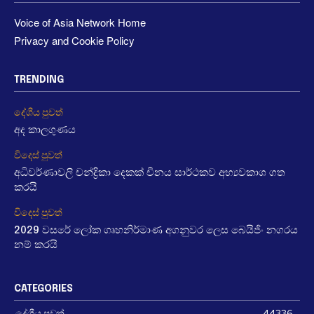
Voice of Asia Network Home
Privacy and Cookie Policy
TRENDING
දේශීය පුවත්
අද කාලගුණය
විදෙස් පුවත්
අධිවර්ණාවලි චන්ද්‍රිකා දෙකක් චීනය සාර්ථකව අභ්‍යවකාශ ගත
කරයි
විදෙස් පුවත්
2029 වසරේ ලෝක ගෘහනිර්මාණ අගනුවර ලෙස බෙයිජිං නගරය
නම් කරයි
CATEGORIES
දේශීය පුවත්
44336