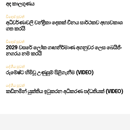
අද කාලගුණය
විදෙස් පුවත්
අධිවර්ණාවලි චන්ද්‍රිකා දෙකක් චීනය සාර්ථකව අභ්‍යවකාශ
ගත කරයි
විදෙස් පුවත්
2029 වසරේ ලෝක ගෘහනිර්මාණ අගනුවර ලෙස බෙයිජිං
නගරය නම් කරයි
දේශීය පුවත්
රුමේෂ්ට හිමිවූ උණුසුම් පිළිගැනීම (VIDEO)
දේශීය පුවත්
කඩිනමින් යුක්තිය ඉටුකරන අධිකරණ පද්ධතියක් (VIDEO)