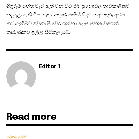
ගිගුරුම් සහිත වැසි ඇති වන විට එම ප්‍රදේශවල තාවකාලිකව
තද සුළං ඇති විය හැක. අකුණු මඟින් සිදුවන අනතුරු අවම
කර ගැනීමට අවශ්‍ය පියවර ගන්නා ලෙස ජනතාවගෙන්
කාරුණිකව ඉල්ලා සිටිනුලැබේ.
Editor 1
Read more
දේශීය පුවත්