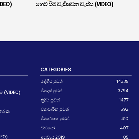
IDEO)
හෙට සිට වැඩිවෙන වැස්ස (VIDEO)
CATEGORIES
දේශීය පුවත්
44335
විදෙස් පුවත්
3794
ීම (VIDEO)
ක්‍රීඩා පුවත්
1477
ව්‍යාපාරික පුවත්
592
ධිකරණ
විශේෂාංග පුවත්
410
වීඩීයෝ
407
අයවැය 2019
85
DEO)