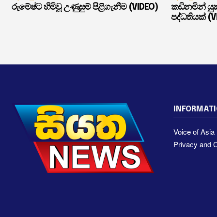
රුමේෂ්ට හිමිවූ උණුසුම් පිළිගැනීම (VIDEO)
කඩිනමින් ය
පද්ධතියක් (
INFORMAT
Voice of Asi
Privacy and C