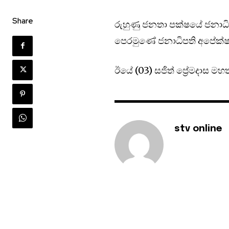
Share
රුහුණු ජනතා පක්ෂයේ ජනාධිප
පෙරමුණේ ජනාධිපති අපේක්ෂක
ඊයේ (03) සජිත් ප්‍රේමදාස ම
stv online