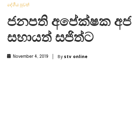
දේශීය පුවත්
ජනපති අපේක්ෂක අ
සහායත් සජිත්ට
By
stv online
November 4, 2019