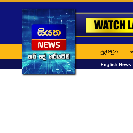
මුල් පිටුව
ද
English News