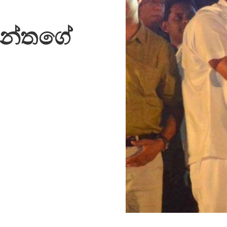
ජන්තගේ