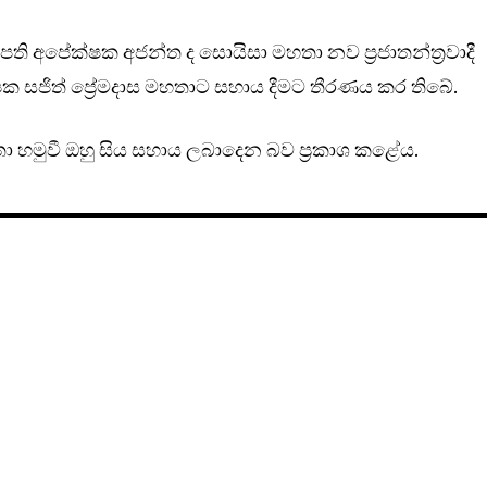
ති අපේක්ෂක අජන්ත ද සොයිසා මහතා නව ප්‍රජාතන්ත්‍රවාදී
 සජිත් ප්‍රේමදාස මහතාට සහාය දීමට තීරණය කර තිබේ.
හතා හමුවී ඔහු සිය සහාය ලබාදෙන බව ප්‍රකාශ කළේය.