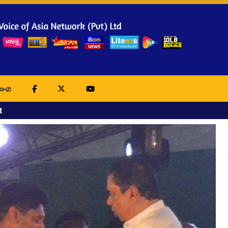
ාංග
t