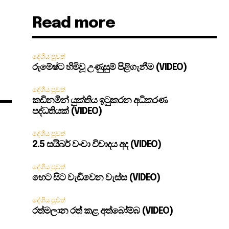
Read more
දේශීය පුවත්
රුමේෂ්ට හිමිවූ උණුසුම් පිළිගැනීම (VIDEO)
දේශීය පුවත්
කඩිනමින් යුක්තිය ඉටුකරන අධිකරණ
පද්ධතියක් (VIDEO)
දේශීය පුවත්
2.5 සයිබර් වංචා විවාදය අද (VIDEO)
දේශීය පුවත්
හෙට සිට වැඩිවෙන වැස්ස (VIDEO)
දේශීය පුවත්
රත්මලාන රත් කළ අත්බෝම්බ (VIDEO)