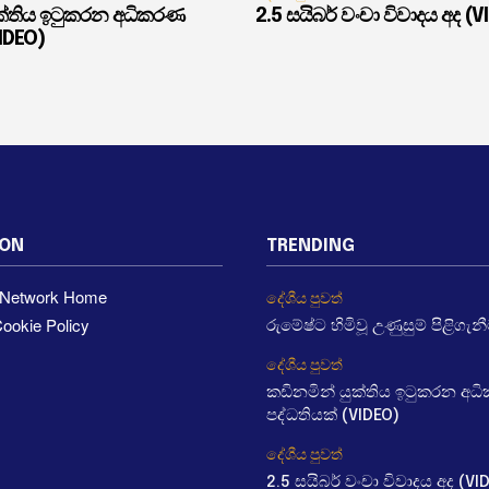
ුක්තිය ඉටුකරන අධිකරණ
2.5 සයිබර් වංචා විවාදය අද (V
VIDEO)
ION
TRENDING
a Network Home
දේශීය පුවත්
ookie Policy
රුමේෂ්ට හිමිවූ උණුසුම් පිළිගැන
දේශීය පුවත්
කඩිනමින් යුක්තිය ඉටුකරන අ
පද්ධතියක් (VIDEO)
දේශීය පුවත්
2.5 සයිබර් වංචා විවාදය අද (VI