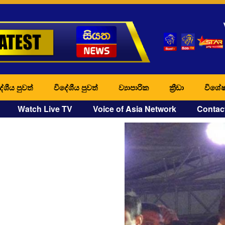
ේශීය පුවත්
විදේශීය පුවත්
ව්‍යාපාරික
ක්‍රීඩා
විශේෂ
Watch Live TV
Voice of Asia Network
Contac