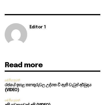
Editor 1
Read more
දේශීය පුවත්
රජයේ ඉහළ තනතුරුවල උද්ගත වී ඇති වැටුප් අර්බුදය
(VIDEO)
දේශීය පුවත්