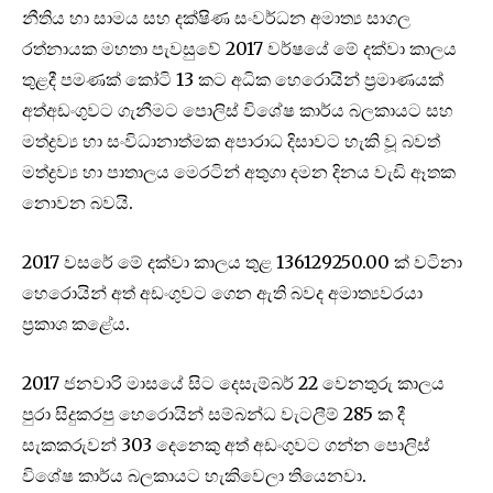
නීතිය හා සාමය සහ දක්ෂිණ සංවර්ධන අමාත්‍ය සාගල
රත්නායක මහතා පැවසුවේ 2017 වර්ෂයේ මේ දක්වා කාලය
තුළදී පමණක් කෝටි 13 කට අධික හෙරොයින් ප්‍රමාණයක්
අත්අඩංගුවට ගැනීමට පොලිස් විශේෂ කාර්ය බලකායට සහ
මත්ද්‍රව්‍ය හා සංවිධානාත්මක අපාරාධ දිසාවට හැකි වූ බවත්
මත්ද්‍රව්‍ය හා පාතාලය මෙරටින් අතුගා දමන දිනය වැඩි ඈතක
නොවන බවයි.
2017 වසරේ මේ දක්වා කාලය තුළ 136129250.00 ක් වටිනා
හෙරොයින් අත් අඩංගුවට ගෙන ඇති බවද අමාත්‍යවරයා
ප්‍රකාශ කළේය.
2017 ජනවාරි මාසයේ සිට දෙසැම්බර් 22 වෙනතුරු කාලය
පුරා සිදුකරපු හෙරොයින් සම්බන්ධ වැටලීම් 285 ක දී
සැකකරුවන් 303 දෙනෙකු අත් අඩංගුවට ගන්න පොලිස්
විශේෂ කාර්ය බලකායට හැකිවෙලා තියෙනවා.