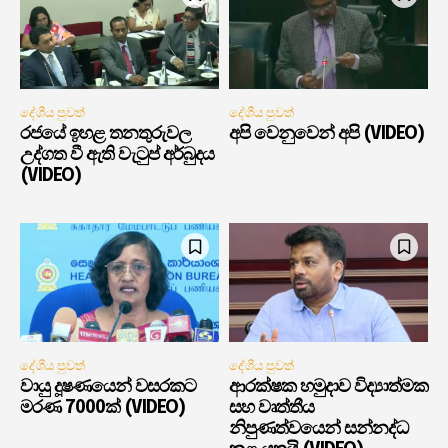
දේශීය පුවත්
දේශීය පුවත්
රජයේ ඉහළ තනතුරුවල
අපි වෙනුවෙන් අපි (VIDEO)
උද්ගත වී ඇති වැටුප් අර්බුදය
(VIDEO)
දේශීය පුවත්
දේශීය පුවත්
වායු දූෂණයෙන් වසරකට
ආරක්ෂක හමුදාව විද්‍යාත්මක
මරණ 7000ක් (VIDEO)
සහ වෘත්තීය
නිපුණත්වයෙන් සන්නද්ධ