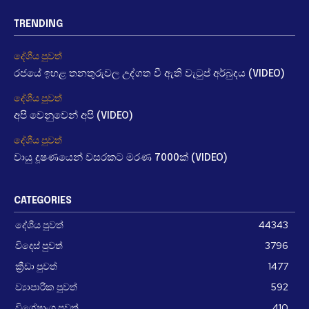
TRENDING
දේශීය පුවත්
රජයේ ඉහළ තනතුරුවල උද්ගත වී ඇති වැටුප් අර්බුදය (VIDEO)
දේශීය පුවත්
අපි වෙනුවෙන් අපි (VIDEO)
දේශීය පුවත්
වායු දූෂණයෙන් වසරකට මරණ 7000ක් (VIDEO)
CATEGORIES
දේශීය පුවත්
44343
විදෙස් පුවත්
3796
ක්‍රීඩා පුවත්
1477
ව්‍යාපාරික පුවත්
592
විශේෂාංග පුවත්
410