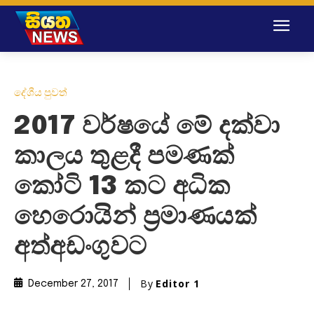
දේශීය පුවත්
2017 වර්ෂයේ මේ දක්වා
කාලය තුළදී පමණක්
කෝටි 13 කට අධික
හෙරොයින් ප්‍රමාණයක්
අත්අඩංගුවට
By
Editor 1
December 27, 2017