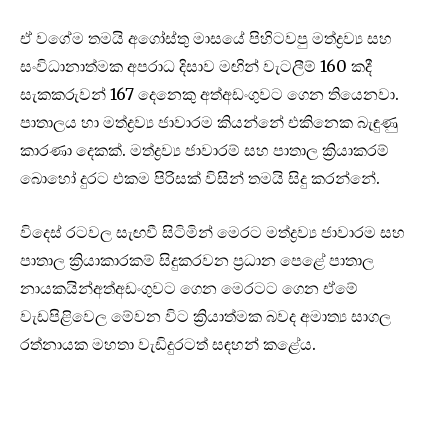
ඒ වගේම තමයි අගෝස්තු මාසයේ පිහිටවපු මත්ද්‍රව්‍ය සහ
සංවිධානාත්මක අපරාධ දිසාව මඟින් වැටලීම් 160 කදී
සැකකරුවන් 167 දෙනෙකු අත්අඩංගුවට ගෙන තියෙනවා.
පාතාලය හා මත්ද්‍රව්‍ය ජාවාරම කියන්නේ එකිනෙක බැඳුණු
කාරණා දෙකක්. මත්ද්‍රව්‍ය ජාවාරම් සහ පාතාල ක්‍රියාකරම්
බොහෝ දුරට එකම පිරිසක් විසින් තමයි සිදු කරන්නේ.
විදෙස් රටවල සැඟවී සිටිමින් මෙරට මත්ද්‍රව්‍ය ජාවාරම සහ
පාතාල ක්‍රියාකාරකම් සිදුකරවන ප්‍රධාන පෙළේ පාතාල
නායකයින්අත්අඩංගුවට ගෙන මෙරටට ගෙන ඒමේ
වැඩපිළිවෙල මේවන විට ක්‍රියාත්මක බවද අමාත්‍ය සාගල
රත්නායක මහතා වැඩිදුරටත් සඳහන් කළේය.