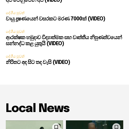
අපි වෙනුවෙන් අපි (VIDEO)
දේශීය පුවත්
වායු දූෂණයෙන් වසරකට මරණ 7000ක් (VIDEO)
දේශීය පුවත්
ආරක්ෂක හමුදාව විද්‍යාත්මක සහ වෘත්තීය නිපුණත්වයෙන්
සන්නද්ධ කළ යුතුයි (VIDEO)
දේශීය පුවත්
නිරිතට අද සිට තද වැසි (VIDEO)
Local News