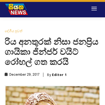
දේශීය පුවත්
රිය අනතුරක් නිසා ජනප්‍රිය
ගායිකා ජින්ජර් වයිට්
රෝහල් ගත කරයි
By
Editor 1
December 29, 2017