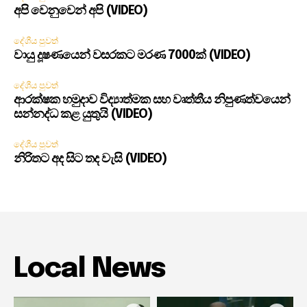
අපි වෙනුවෙන් අපි (VIDEO)
දේශීය පුවත්
වායු දූෂණයෙන් වසරකට මරණ 7000ක් (VIDEO)
දේශීය පුවත්
ආරක්ෂක හමුදාව විද්‍යාත්මක සහ වෘත්තීය නිපුණත්වයෙන්
සන්නද්ධ කළ යුතුයි (VIDEO)
දේශීය පුවත්
නිරිතට අද සිට තද වැසි (VIDEO)
Local News