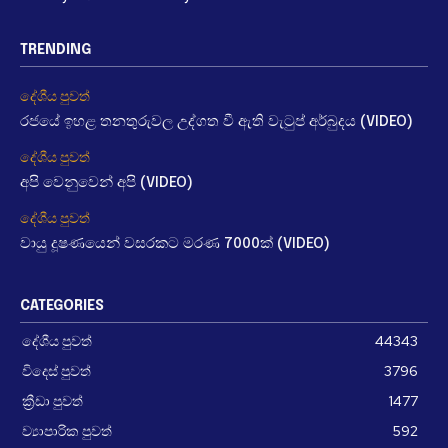
TRENDING
දේශීය පුවත්
රජයේ ඉහළ තනතුරුවල උද්ගත වී ඇති වැටුප් අර්බුදය (VIDEO)
දේශීය පුවත්
අපි වෙනුවෙන් අපි (VIDEO)
දේශීය පුවත්
වායු දූෂණයෙන් වසරකට මරණ 7000ක් (VIDEO)
CATEGORIES
දේශීය පුවත්
44343
විදෙස් පුවත්
3796
ක්‍රීඩා පුවත්
1477
ව්‍යාපාරික පුවත්
592