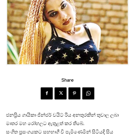
Share
ජනප්‍රිය ගායිකා ජින්ජර් වයිට් රිය අනතුරකින් තුවාල ලබා
මාතර මහ රෝහලට ඇතුළත් කර තිබේ.
සංගිත ප්‍රසංගයකට සහභාගී වී පැමිණෙමින් සිටියදි සිය