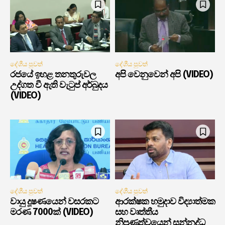
දේශීය පුවත්
දේශීය පුවත්
රජයේ ඉහළ තනතුරුවල
අපි වෙනුවෙන් අපි (VIDEO)
උද්ගත වී ඇති වැටුප් අර්බුදය
(VIDEO)
දේශීය පුවත්
දේශීය පුවත්
වායු දූෂණයෙන් වසරකට
ආරක්ෂක හමුදාව විද්‍යාත්මක
මරණ 7000ක් (VIDEO)
සහ වෘත්තීය
නිපුණත්වයෙන් සන්නද්ධ