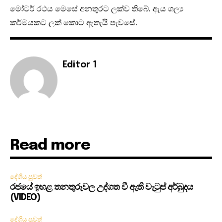
මෝටර් රථය මෙසේ අනතුරට ලක්ව තිබේ. ඇය ශල්‍ය
කර්මයකට ලක් කොට ඇතැයි පැවසේ.
Editor 1
Read more
දේශීය පුවත්
රජයේ ඉහළ තනතුරුවල උද්ගත වී ඇති වැටුප් අර්බුදය
(VIDEO)
දේශීය පුවත්