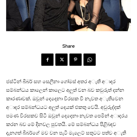
Share
ජස්ටින් බීබර් සහ සෙලීනා ගෝමස් අතර අැති අාදර
සම්බන්ධය කාලෙන් කාලෙට අලුත් වන බව කවුරුත් දන්න
කාරණාවක්. ඔවුන් දෙදෙනා විරසක වී නැවත අැතිවෙන
අාදර සම්බන්ධයට අලුත් දෙයක් එකතු වෙයි. අවුරුද්දක්
පමණ විරසකව සිටී ඔවුන් දෙදෙනා නැවත පෙමින් අාදරය
කරන බව මේ දිනවල පුවතයි. මේ සම්බන්ධය පිළිබඳව
දැනගත් බීබර්ගේ මව වන පැටී මැලෙට් සතුටට පත්ව අැති