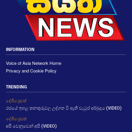
INFORMATION
Voice of Asia Network Home
Privacy and Cookie Policy
TRENDING
දේශීය පුවත්
රජයේ ඉහළ තනතුරුවල උද්ගත වී ඇති වැටුප් අර්බුදය (VIDEO)
දේශීය පුවත්
අපි වෙනුවෙන් අපි (VIDEO)