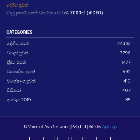
දේශීය පුවත්
වායු දූෂණයෙන් වසරකට මරණ 7000ක් (VIDEO)
CATEGORIES
දේශීය පුවත්
44343
විදෙස් පුවත්
3796
ක්‍රීඩා පුවත්
1477
ව්‍යාපාරික පුවත්
592
විශේෂාංග පුවත්
410
වීඩීයෝ
407
අයවැය 2019
85
© Voice of Asia Network (Pvt) Ltd | Site by
Apkings