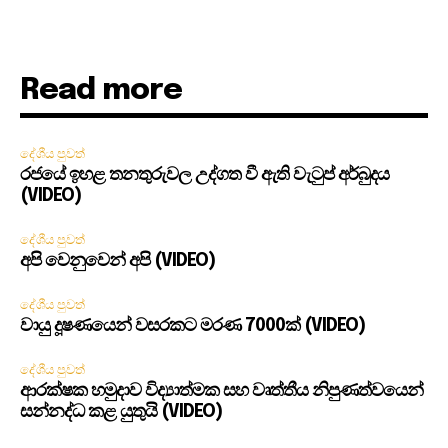
Read more
දේශීය පුවත්
රජයේ ඉහළ තනතුරුවල උද්ගත වී ඇති වැටුප් අර්බුදය
(VIDEO)
දේශීය පුවත්
අපි වෙනුවෙන් අපි (VIDEO)
දේශීය පුවත්
වායු දූෂණයෙන් වසරකට මරණ 7000ක් (VIDEO)
දේශීය පුවත්
ආරක්ෂක හමුදාව විද්‍යාත්මක සහ වෘත්තීය නිපුණත්වයෙන්
සන්නද්ධ කළ යුතුයි (VIDEO)