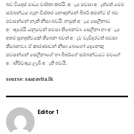
බව විදෙස් මාධ්‍ය වාර්තා කරයි. අැය පවසා අැත්තේ මෙම
සම්බන්ධය ගැන විස්තර නොදන්නේ බීබර් තමන්ට ඒ බව
පවසන්නේ නැති නිසා බවයි. නමුත් අැය සෙලීනාට
අාදරෙයි යනුවෙන් පවසා තිබෙනවා. සෙලීනා හා අැය
අතර සුහදත්වයක් තිබෙන බවත් අැව වැඩිදුරටත් පවසා
තිබෙනවා. ඒ කාරණාවන් නිසා බොහෝ දෙනෙකු
පවසන්නේ සෙලීනාගේ හා බීබර්ගේ සම්බන්ධයට මවගේ
අාශීර්වාදය ලැබී අැති බවයි.
sourse: saaravita.lk
Editor 1