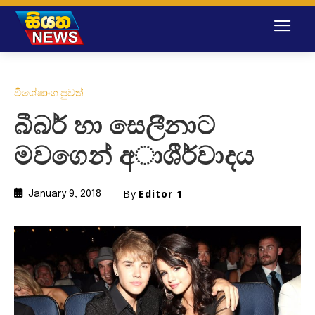
විශේෂාංග පුවත්
බීබර් හා සෙලීනාට
මවගෙන් අාශීර්වාදය
By
Editor 1
January 9, 2018