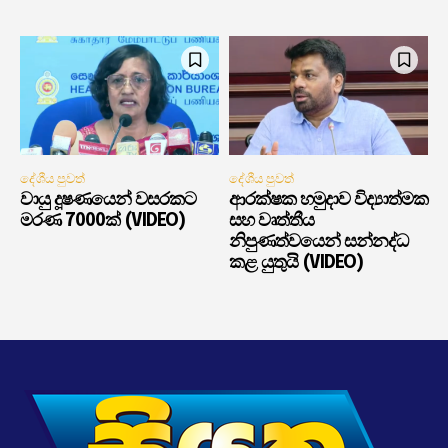
දේශීය පුවත්
දේශීය පුවත්
වායු දූෂණයෙන් වසරකට
ආරක්ෂක හමුදාව විද්‍යාත්මක
මරණ 7000ක් (VIDEO)
සහ වෘත්තීය
නිපුණත්වයෙන් සන්නද්ධ
කළ යුතුයි (VIDEO)