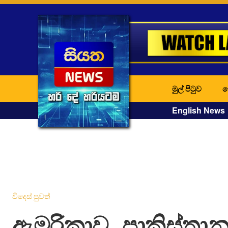
මුල් පිටුව
ද
English News
විදෙස් පුවත්
ඇමරිකාව, පාකිස්තා