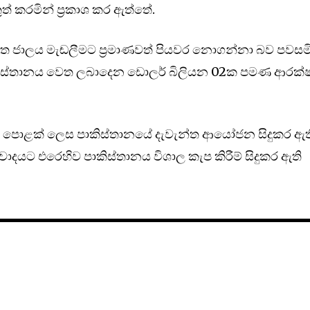
ත් කරමින් ප්‍රකාශ කර ඇත්තේ.
රස්ත ජාලය මැඬලීමට ප්‍රමාණවත් පියවර නොගන්නා බව පවසම
ාකිස්තානය වෙත ලබාදෙන ඩොලර් බිලියන 02ක පමණ ආරක
් පොළක් ලෙස පාකිස්තානයේ දැවැන්ත ආයෝජන සිදුකර ඇත
වාදයට එරෙහිව පාකිස්තානය විශාල කැප කිරීම් සිදුකර ඇති