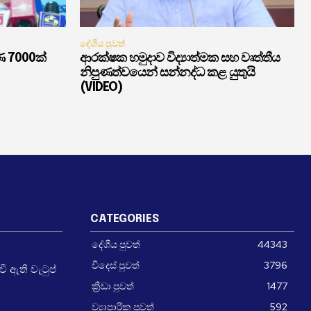
දේශීය පුවත්
ණ 7000ක්
ආරක්ෂක හමුදාව විද්‍යාත්මක සහ වෘත්තීය
නිපුණත්වයෙන් සන්නද්ධ කළ යුතුයි
(VIDEO)
CATEGORIES
දේශීය පුවත්
44343
විදෙස් පුවත්
3796
 ඇති වැටුප්
ක්‍රීඩා පුවත්
1477
ව්‍යාපාරික පුවත්
592