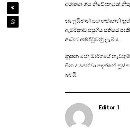
අමාත්‍යාංශය නිවේදනයක් නිකු
තලෙයිබාන් සහ හක්කානි ත්‍
ඇමරිකාව පසුගිය සතියේ ප
ආධාර අත්හිටුවනු ලැබීය.
නූතන සේද මාර්ගයේ නැවතුම
චීනය පෙන්වා දෙන්නේ ත්‍රස්ත
බවයි.
Editor 1