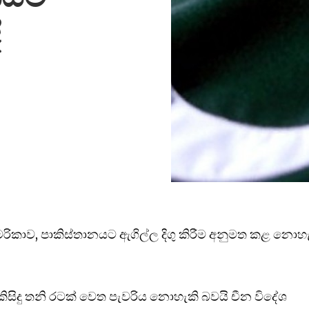
ී
මරිකාව, පාකිස්තානයට ඇගිල්ල දිගු කිරීම අනුමත කළ නොහ
 කිසිදු තනි රටක් වෙත පැවරිය නොහැකි බවයි චීන විදේශ