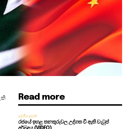
Read more
ැකි
දේශීය පුවත්
රජයේ ඉහළ තනතුරුවල උද්ගත වී ඇති වැටුප්
අර්බුදය (VIDEO)