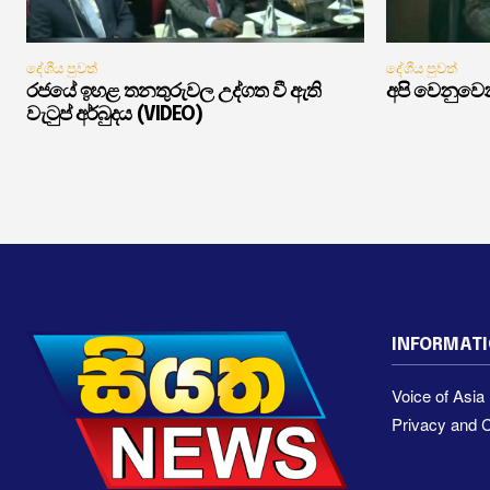
දේශීය පුවත්
දේශීය පුවත්
රජයේ ඉහළ තනතුරුවල උද්ගත වී ඇති
අපි වෙනුවෙන
වැටුප් අර්බුදය (VIDEO)
INFORMAT
Voice of Asi
Privacy and C