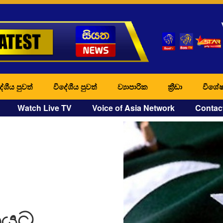
ේශීය පුවත්
විදේශීය පුවත්
ව්‍යාපාරික
ක්‍රීඩා
විශේෂ
Watch Live TV
Voice of Asia Network
Contac
නයට