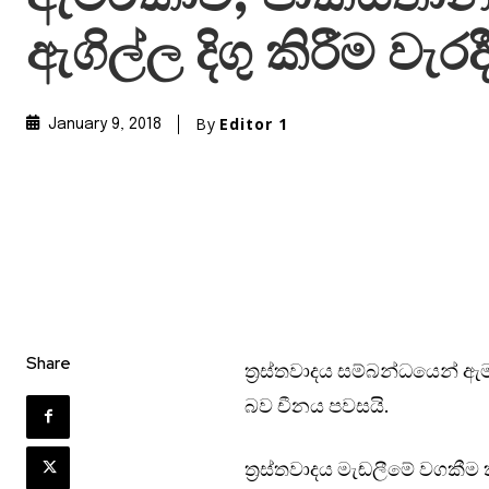
ඇගිල්ල දිගු කිරීම වැරද
By
Editor 1
January 9, 2018
Share
ත්‍රස්තවාදය සම්බන්ධයෙන් ඇ
බව චීනය පවසයි.
ත්‍රස්තවාදය මැඬලීමේ වගකීම