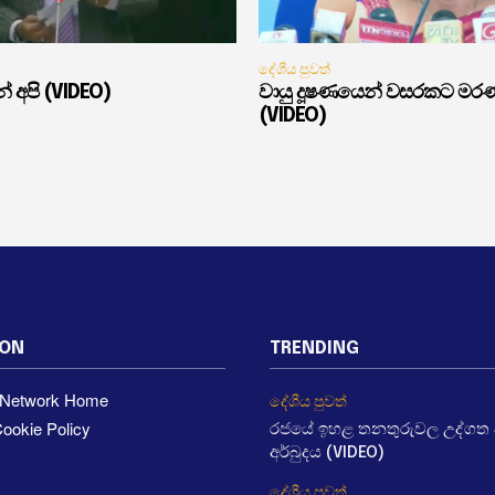
දේශීය පුවත්
් අපි (VIDEO)
වායු දූෂණයෙන් වසරකට මර
(VIDEO)
ION
TRENDING
a Network Home
දේශීය පුවත්
ookie Policy
රජයේ ඉහළ තනතුරුවල උද්ගත වී
අර්බුදය (VIDEO)
දේශීය පුවත්