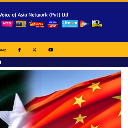
ාංග
t