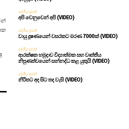
දේශීය පුවත්
අපි වෙනුවෙන් අපි (VIDEO)
ින්
්ෂක
දේශීය පුවත්
වායු දූෂණයෙන් වසරකට මරණ 7000ක් (VIDEO)
දේශීය පුවත්
ි
ආරක්ෂක හමුදාව විද්‍යාත්මක සහ වෘත්තීය
නිපුණත්වයෙන් සන්නද්ධ කළ යුතුයි (VIDEO)
දේශීය පුවත්
නිරිතට අද සිට තද වැසි (VIDEO)