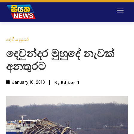
දේශීය පුවත්
දෙවුන්දර මුහුදේ නැවක්
අනතුරට
By
Editor 1
January 10, 2018