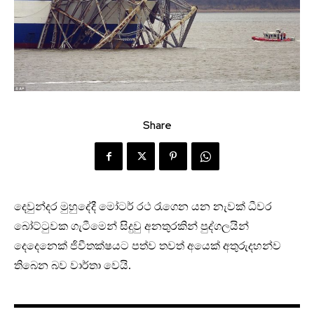
Share
දෙවුන්දර මුහුදේදී මෝටර් රථ රැගෙන යන නැවක් ධීවර
බෝට්ටුවක ගැටීමෙන් සිදුවු අනතුරකින් පුද්ගලයින්
දෙදෙනෙක් ජිවීතක්ෂයට පත්ව තවත් අයෙක් අතුරුදහන්ව
තිබෙන බව වාර්තා වෙයි.