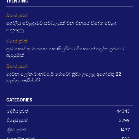
TRENDING
විදෙස් පුවත්
ගෝලීය වෙළඳාමට සවිබලයක් වන චීනයේ විදේශ වෙළඳ
ගනුදෙනු
විදෙස් පුවත්
සුඩානයේ අධ්‍යාපනය නගාසිටුවීමට චීනයෙන් ලෝක ප්‍රජාවට
ඇරයුමක්
විදෙස් පුවත්
දෙවන ලෝක මානවරූපී රොබෝ ක්‍රීඩා උලෙළ අගෝස්තු 22
වැනිදා බෙයිජිංහිදී
CATEGORIES
දේශීය පුවත්
44343
විදෙස් පුවත්
3799
ක්‍රීඩා පුවත්
1477
ව්‍යාපාරික පුවත්
592