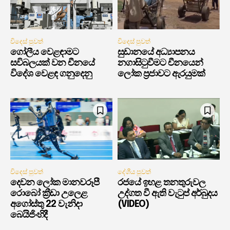
විදෙස් පුවත්
විදෙස් පුවත්
ගෝලීය වෙළඳාමට
සුඩානයේ අධ්‍යාපනය
සවිබලයක් වන චීනයේ
නගාසිටුවීමට චීනයෙන්
විදේශ වෙළඳ ගනුදෙනු
ලෝක ප්‍රජාවට ඇරයුමක්
විදෙස් පුවත්
දේශීය පුවත්
දෙවන ලෝක මානවරූපී
රජයේ ඉහළ තනතුරුවල
රොබෝ ක්‍රීඩා උලෙළ
උද්ගත වී ඇති වැටුප් අර්බුදය
අගෝස්තු 22 වැනිදා
(VIDEO)
බෙයිජිංහිදී