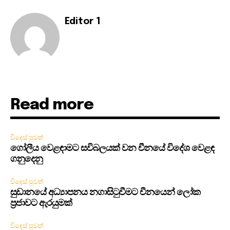
Editor 1
Read more
විදෙස් පුවත්
ගෝලීය වෙළඳාමට සවිබලයක් වන චීනයේ විදේශ වෙළඳ
ගනුදෙනු
විදෙස් පුවත්
සුඩානයේ අධ්‍යාපනය නගාසිටුවීමට චීනයෙන් ලෝක
ප්‍රජාවට ඇරයුමක්
විදෙස් පුවත්