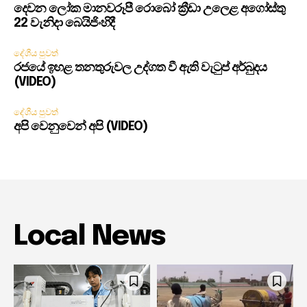
දෙවන ලෝක මානවරූපී රොබෝ ක්‍රීඩා උලෙළ අගෝස්තු
22 වැනිදා බෙයිජිංහිදී
දේශීය පුවත්
රජයේ ඉහළ තනතුරුවල උද්ගත වී ඇති වැටුප් අර්බුදය
(VIDEO)
දේශීය පුවත්
අපි වෙනුවෙන් අපි (VIDEO)
Local News