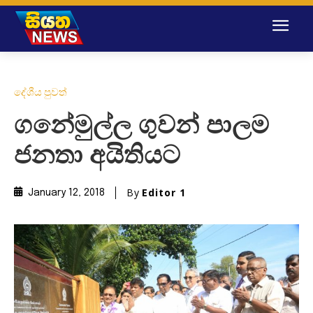
දේශීය පුවත්
ගනේමුල්ල ගුවන් පාලම
ජනතා අයිතියට
By
Editor 1
January 12, 2018