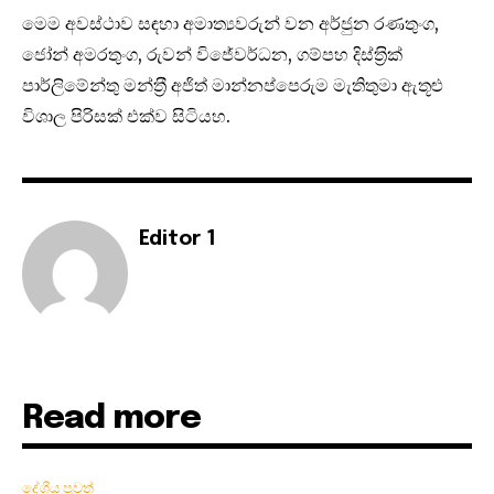
මෙම අවස්ථාව සඳහා අමාත්‍යවරුන් වන අර්ජුන රණතුංග,
ජෝන් අමරතුංග, රුවන් විජේවර්ධන, ගම්පහ දිස්ත‍්‍රික්
පාර්ලිමේන්තු මන්ත‍්‍රී අජිත් මාන්නප්පෙරුම මැතිතුමා ඇතූළු
විශාල පිරිසක් එක්ව සිටියහ.
Editor 1
Read more
දේශීය පුවත්