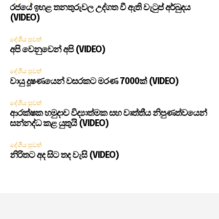
රජයේ ඉහළ තනතුරුවල උද්ගත වී ඇති වැටුප් අර්බුදය
(VIDEO)
දේශීය පුවත්
අපි වෙනුවෙන් අපි (VIDEO)
දේශීය පුවත්
වායු දූෂණයෙන් වසරකට මරණ 7000ක් (VIDEO)
දේශීය පුවත්
ආරක්ෂක හමුදාව විද්‍යාත්මක සහ වෘත්තීය නිපුණත්වයෙන්
සන්නද්ධ කළ යුතුයි (VIDEO)
දේශීය පුවත්
නිරිතට අද සිට තද වැසි (VIDEO)