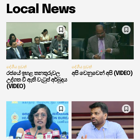
Local News
දේශීය පුවත්
දේශීය පුවත්
රජයේ ඉහළ තනතුරුවල
අපි වෙනුවෙන් අපි (VIDEO)
උද්ගත වී ඇති වැටුප් අර්බුදය
(VIDEO)