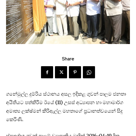
Share
ගනේමුල්ල දුම්රිය ස්ථානය අසල ඉදිකළ ගුවන් පාලම ජනතා
අයිතියට පත්කිරීම ඊයේ (11) උසස් අධ්‍යාපන හා මහාමාර්ග
අමාත්‍ය ලක්ෂ්මන් කිරිඇල්ල මහතාගේ ප්‍රධානත්වයෙන් සිදු
කෙරිණි.
ස්පාඤ්ඤ ගුවන් පාලම් ව්‍යාපෘතිය මඟින් 2016-04-19 දින