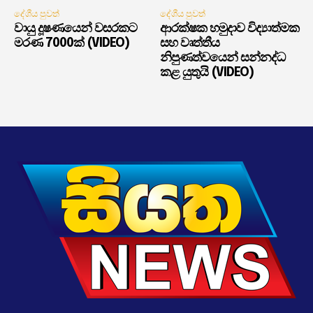
දේශීය පුවත්
දේශීය පුවත්
වායු දූෂණයෙන් වසරකට
ආරක්ෂක හමුදාව විද්‍යාත්මක
මරණ 7000ක් (VIDEO)
සහ වෘත්තීය
නිපුණත්වයෙන් සන්නද්ධ
කළ යුතුයි (VIDEO)