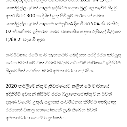
ගනේමුල්ල ගුවන් පාලම ඉදිකිරීම සඳහා මුල් ගල තැබීම සිදු වූ
අතර මීටර 300 ක දිගින් යුතු පිවිසුම් මාර්ගයත් සමඟ
ගනේමුල්ල ගුවන් පාලමේ සම්පූර්ණ දිග මීටර 504 කි. මංතීරු
02 ක් සහිතව ඉදිකරන මෙම ව්‍යාපෘතිය සඳහා රුපියල් මිලියන
1,768.21 වැය වී ඇත.
සංවර්ධනය රටේ සෑම තැනකටම බෙදී යන පරිදි රජය කටයුතු
කරන බවත් මේ වන විටත් මධ්‍යම අධිවේගී මාර්ගයේ ඉදිකිරීම්
සිදුවෙමින් පවතින බවත් අමාත්‍යවරයා පැවසීය.
2020 පාර්ලිමේන්තු මැතිවරණයට කලින් මේ මාර්ගයේ
ඉදිකිරීම් අවසන් කිරීමට රජය බලාපොරොත්තු වන බවත්
දකුණ වගේම උතුරු පළාතත් සංවර්ධනය කිරීමට ඉන්දියානු
රජයෙන් විශාල සහයෝගයක් ලැබී තිබෙන බවත්
අමාත්‍යවරයා පෙන්වා දුන්නේය.