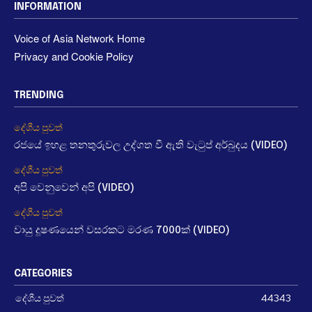
INFORMATION
Voice of Asia Network Home
Privacy and Cookie Policy
TRENDING
දේශීය පුවත්
රජයේ ඉහළ තනතුරුවල උද්ගත වී ඇති වැටුප් අර්බුදය (VIDEO)
දේශීය පුවත්
අපි වෙනුවෙන් අපි (VIDEO)
දේශීය පුවත්
වායු දූෂණයෙන් වසරකට මරණ 7000ක් (VIDEO)
CATEGORIES
දේශීය පුවත්
44343