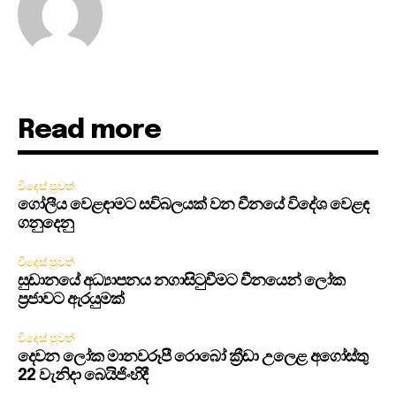
Read more
විදෙස් පුවත්
ගෝලීය වෙළඳාමට සවිබලයක් වන චීනයේ විදේශ වෙළඳ
ගනුදෙනු
විදෙස් පුවත්
සුඩානයේ අධ්‍යාපනය නගාසිටුවීමට චීනයෙන් ලෝක
ප්‍රජාවට ඇරයුමක්
විදෙස් පුවත්
දෙවන ලෝක මානවරූපී රොබෝ ක්‍රීඩා උලෙළ අගෝස්තු
22 වැනිදා බෙයිජිංහිදී