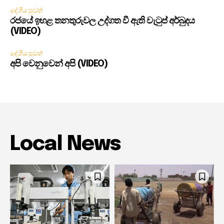
දේශීය පුවත්
රජයේ ඉහළ තනතුරුවල උද්ගත වී ඇති වැටුප් අර්බුදය
(VIDEO)
දේශීය පුවත්
අපි වෙනුවෙන් අපි (VIDEO)
Local News