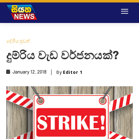
දේශීය පුවත්
දුම්රිය වැඩ වර්ජනයක්?
By
Editor 1
January 12, 2018