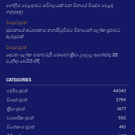
ගෝලීය වෙළඳාමට සවිබලයක් වන චීනයේ විදේශ වෙළඳ
ගනුදෙනු
විදෙස් පුවත්
සුඩානයේ අධ්‍යාපනය නගාසිටුවීමට චීනයෙන් ලෝක ප්‍රජාවට
ඇරයුමක්
විදෙස් පුවත්
දෙවන ලෝක මානවරූපී රොබෝ ක්‍රීඩා උලෙළ අගෝස්තු 22
වැනිදා බෙයිජිංහිදී
CATEGORIES
දේශීය පුවත්
44343
විදෙස් පුවත්
3799
ක්‍රීඩා පුවත්
1477
ව්‍යාපාරික පුවත්
592
විශේෂාංග පුවත්
410