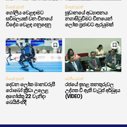
විදෙස් පුවත්
විදෙස් පුවත්
ගෝලීය වෙළඳාමට
සුඩානයේ අධ්‍යාපනය
සවිබලයක් වන චීනයේ
නගාසිටුවීමට චීනයෙන්
විදේශ වෙළඳ ගනුදෙනු
ලෝක ප්‍රජාවට ඇරයුමක්
විදෙස් පුවත්
දේශීය පුවත්
දෙවන ලෝක මානවරූපී
රජයේ ඉහළ තනතුරුවල
රොබෝ ක්‍රීඩා උලෙළ
උද්ගත වී ඇති වැටුප් අර්බුදය
අගෝස්තු 22 වැනිදා
(VIDEO)
බෙයිජිංහිදී