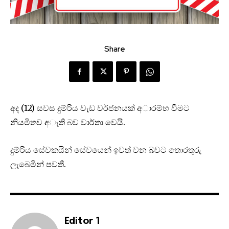
Share
අද (12) සවස දුම්රිය වැඩ වර්ජනයක් අාරම්භ වීමට
නියමිතව අැති බව වාර්තා වෙයි.
දුම්රිය සේවකයින් සේවයෙන් ඉවත් වන බවට තොරතුරු
ලැබෙමින් පවතී.
Editor 1