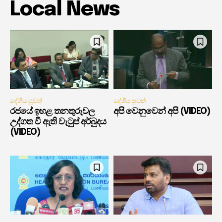
Local News
දේශීය පුවත්
දේශීය පුවත්
රජයේ ඉහළ තනතුරුවල
අපි වෙනුවෙන් අපි (VIDEO)
උද්ගත වී ඇති වැටුප් අර්බුදය
(VIDEO)