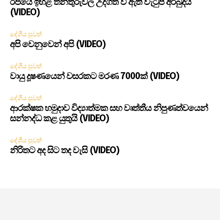
රජයේ ඉහළ තනතුරුවල උද්ගත වී ඇති වැටුප් අර්බුදය
(VIDEO)
දේශීය පුවත්
අපි වෙනුවෙන් අපි (VIDEO)
දේශීය පුවත්
වායු දූෂණයෙන් වසරකට මරණ 7000ක් (VIDEO)
දේශීය පුවත්
ආරක්ෂක හමුදාව විද්‍යාත්මක සහ වෘත්තීය නිපුණත්වයෙන්
සන්නද්ධ කළ යුතුයි (VIDEO)
දේශීය පුවත්
නිරිතට අද සිට තද වැසි (VIDEO)