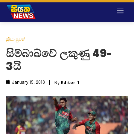
ක්‍රීඩා පුවත්
සිම්බාබ්වේ ලකුණු 49-
3යි
By
Editor 1
January 15, 2018