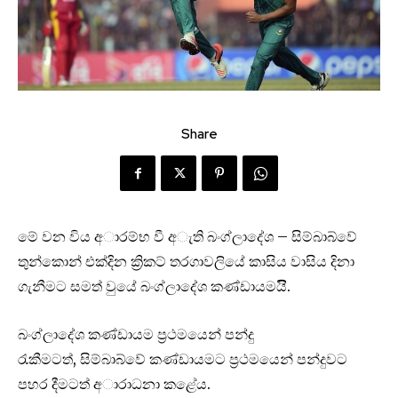
Share
මේ වන විය අාරම්භ වී අැති බංග්ලාදේශ – සිම්බාබ්වේ
තුන්කොන් එක්දින ක්‍රිකට් තරගාවලියේ කාසිය වාසිය දිනා
ගැනීමට සමත් වුයේ බංග්ලාදේශ කණ්ඩායමයිි.
බංග්ලාදේශ කණ්ඩායම ප්‍රථමයෙන් පන්දු
රැකීමටත්, සිම්බාබ්වේ කණ්ඩායමට ප්‍රථමයෙන් පන්දුවට
පහර දීමටත් අාරාධනා කළේය.