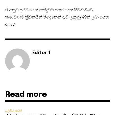
ඒ අනුව ප්‍රථමයෙන් පන්දුවට පහර දෙන සිම්බාබ්වේ
කණ්ඩායම ක්‍රිඩකයින් තිදෙනෙක් දැවී ලකුණු 49ක් ලබා ගෙන
අැත.
Editor 1
Read more
දේශීය පුවත්