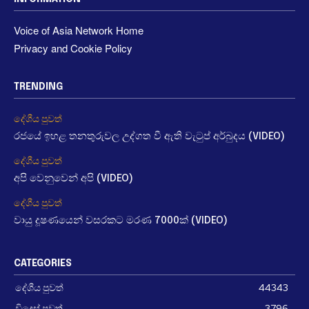
Voice of Asia Network Home
Privacy and Cookie Policy
TRENDING
දේශීය පුවත්
රජයේ ඉහළ තනතුරුවල උද්ගත වී ඇති වැටුප් අර්බුදය (VIDEO)
දේශීය පුවත්
අපි වෙනුවෙන් අපි (VIDEO)
දේශීය පුවත්
වායු දූෂණයෙන් වසරකට මරණ 7000ක් (VIDEO)
CATEGORIES
දේශීය පුවත්
44343
විදෙස් පුවත්
3796