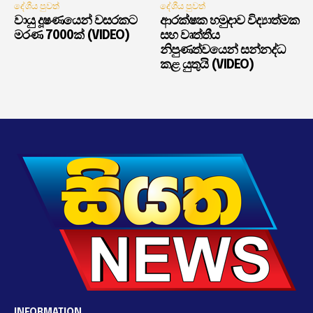
දේශීය පුවත්
දේශීය පුවත්
වායු දූෂණයෙන් වසරකට
ආරක්ෂක හමුදාව විද්‍යාත්මක
මරණ 7000ක් (VIDEO)
සහ වෘත්තීය
නිපුණත්වයෙන් සන්නද්ධ
කළ යුතුයි (VIDEO)
INFORMATION