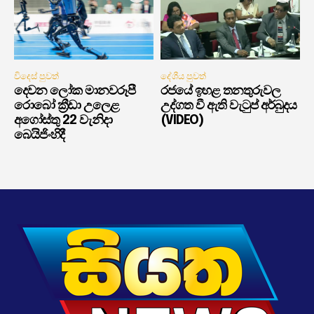
විදෙස් පුවත්
දේශීය පුවත්
දෙවන ලෝක මානවරූපී
රජයේ ඉහළ තනතුරුවල
රොබෝ ක්‍රීඩා උලෙළ
උද්ගත වී ඇති වැටුප් අර්බුදය
අගෝස්තු 22 වැනිදා
(VIDEO)
බෙයිජිංහිදී