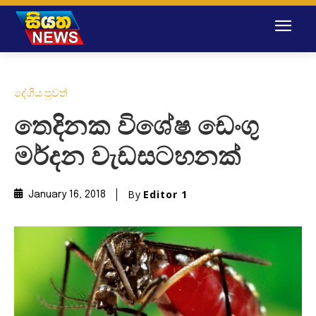
දේශීය පුවත්
තෙදිනක විශේෂ ඩෙංගු
මර්දන වැඩසටහනක්
By
Editor 1
January 16, 2018