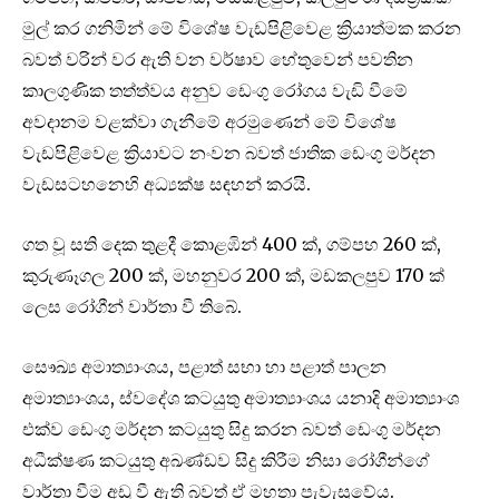
මුල් කර ගනිමින් මේ විශේෂ වැඩපිළිවෙළ ක්‍රියාත්මක කරන
බවත් වරින් වර ඇති වන වර්ෂාව හේතුවෙන් පවතින
කාලගුණික තත්ත්වය අනුව ඩෙංගු රෝගය වැඩි වීමේ
අවදානම වළක්වා ගැනීමේ අරමුණෙන් මේ විශේෂ
වැඩපිළිවෙළ ක්‍රියාවට නංවන බවත් ජාතික ඩෙංගු මර්දන
වැඩසටහනෙහි අධ්‍යක්ෂ සඳහන් කරයි.
ගත වූ සති දෙක තුළදී කොළඹින් 400 ක්, ගම්පහ 260 ක්,
කුරුණෑගල 200 ක්, මහනුවර 200 ක්, මඩකලපුව 170 ක්
ලෙස රෝගීන් වාර්තා වී තිබේ.
සෞඛ්‍ය අමාත්‍යාංශය, පළාත් සභා හා පළාත් පාලන
අමාත්‍යාංශය, ස්වදේශ කටයුතු අමාත්‍යාංශය යනාදි අමාත්‍යාංශ
එක්ව ඩෙංගු මර්දන කටයුතු සිදු කරන බවත් ඩෙංගු මර්දන
අධීක්ෂණ කටයුතු අඛණ්ඩව සිදු කිරීම නිසා රෝගීන්ගේ
වාර්තා වීම අඩු වී ඇති බවත් ඒ මහතා පැවැසුවේය.