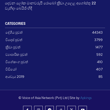
දෙවන ලෝක මානවරූපී රොබෝ ක්‍රීඩා උලෙළ අගෝස්තු 22
වැනිදා බෙයිජිංහිදී
CATEGORIES
දේශීය පුවත්
44343
විදෙස් පුවත්
3799
ක්‍රීඩා පුවත්
1477
ව්‍යාපාරික පුවත්
592
විශේෂාංග පුවත්
410
වීඩීයෝ
407
අයවැය 2019
85
© Voice of Asia Network (Pvt) Ltd | Site by
Apkings