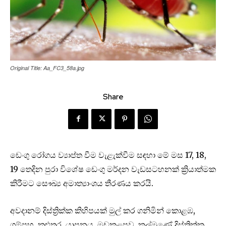
Original Title: Aa_FC3_58a.jpg
Share
ඩෙංගු රෝගය ව්‍යාප්ත වීම වැළැක්වීම සඳහා මේ මස 17, 18,
19 තෙදින පුරා විශේෂ ඩෙංගු මර්දන වැඩසටහනක් ක්‍රියාත්මක
කිරීමට සෞඛ්‍ය අමාත්‍යාංශය තීරණය කරයි.
අවදානම් දිස්ත්‍රික්ක කිහිපයක් මුල් කර ගනිමින් කොළඹ,
ගම්පහ, කළුතර, යාපනය, මඩකළපුව, කල්මුණේ දිස්ත්‍රික්ක