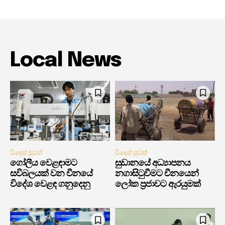
Local News
විදෙස් පුවත්
විදෙස් පුවත්
ගෝලීය වෙළඳාමට
සුඩානයේ අධ්‍යාපනය
සවිබලයක් වන චීනයේ
නගාසිටුවීමට චීනයෙන්
විදේශ වෙළඳ ගනුදෙනු
ලෝක ප්‍රජාවට ඇරයුමක්