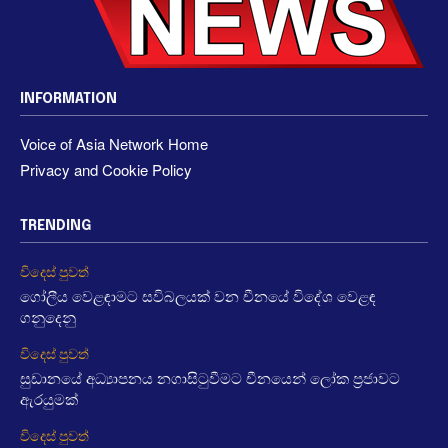
INFORMATION
Voice of Asia Network Home
Privacy and Cookie Policy
TRENDING
විදෙස් පුවත්
ගෝලීය වෙළඳාමට සවිබලයක් වන චීනයේ විදේශ වෙළඳ
ගනුදෙනු
විදෙස් පුවත්
සුඩානයේ අධ්‍යාපනය නගාසිටුවීමට චීනයෙන් ලෝක ප්‍රජාවට
ඇරයුමක්
විදෙස් පුවත්