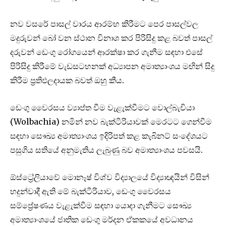
නව වසරේ පාසල් වාරය ආරම්භ කිරීමට පෙර පාසල්වල
මදුරුවන් බෝ වන ස්ථාන විනාශ කර පිරිසිදු කළ බවත් පාසල්
දරුවන් ඩෙංගු රෝගයෙන් ආරක්ෂා කර ගැනීම සඳහා එසේ
පිරිසිදු කිරීමේ වැඩසටහනක් අධ්‍යාපන අමාත්‍යාංශය මඟින් සිදු
කිරීම ප්‍රතිඵලදායක බවත් ඔහු කීය.
ඩෙංගු වෛරසය ව්‍යාප්ත වීම වැළැක්වීමට වොල්බැචියා
(Wolbachia) නමින් නව බැක්ටීරියාවක් මෙරටට ගෙන්වීම
සඳහා සෞඛ්‍ය අමාත්‍යාංශය ඉදිරිපත් කළ කැබිනට් සංදේශයට
පසුගිය සතියේ අනුමැතිය ලැබුණු බව අමාත්‍යාංශය පවසයි.
ඕස්ට්‍රේලියාවේ මොනෑෂ් විශ්ව විද්‍යාලයේ විද්‍යාඥයින් විසින්
හදුන්වාදී ඇති මේ බැක්ටීරියාව, ඩෙංගු වෛරසය
සම්ප්‍රේෂණය වැළැක්වීම සඳහා යොදා ගැනීමට සෞඛ්‍ය
අමාත්‍යාංශයේ ජාතික ඩෙංගු මර්දන ඒකකයේ අවධානය