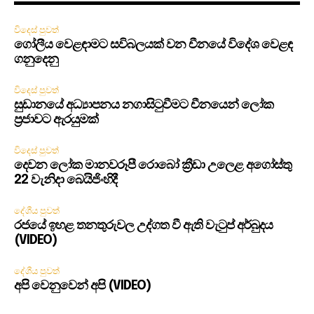
විදෙස් පුවත්
ගෝලීය වෙළඳාමට සවිබලයක් වන චීනයේ විදේශ වෙළඳ
ගනුදෙනු
විදෙස් පුවත්
සුඩානයේ අධ්‍යාපනය නගාසිටුවීමට චීනයෙන් ලෝක
ප්‍රජාවට ඇරයුමක්
විදෙස් පුවත්
දෙවන ලෝක මානවරූපී රොබෝ ක්‍රීඩා උලෙළ අගෝස්තු
22 වැනිදා බෙයිජිංහිදී
දේශීය පුවත්
රජයේ ඉහළ තනතුරුවල උද්ගත වී ඇති වැටුප් අර්බුදය
(VIDEO)
දේශීය පුවත්
අපි වෙනුවෙන් අපි (VIDEO)