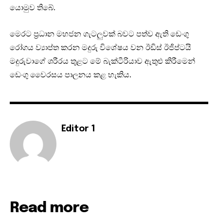
යොමුව තිබේ.
මෙරට ප්‍රධාන මහජන ගැටලුවක් බවට පත්ව ඇති ඩෙංගු
රෝගය ව්‍යාප්ත කරන මදුරු විශේෂය වන ඊඩිස් ඊජිප්ටයි
මදුරුවාගේ ශරීරය තුළට මේ බැක්ටීරියාව ඇතුළු කිරීමෙන්
ඩෙංගු වෛරසය පාලනය කළ හැකිය.
Editor 1
Read more