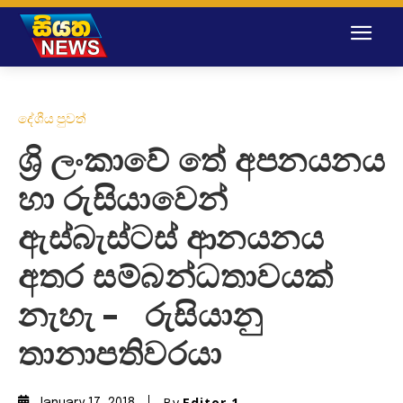
දේශීය පුවත්
ශ්‍රි ලංකාවේ තේ අපනයනය
හා රුසියාවෙන්
ඇස්බැස්ටස් ආනයනය
අතර සම්බන්ධතාවයක්
නැහැ – රුසියානු
තානාපතිවරයා
By
Editor 1