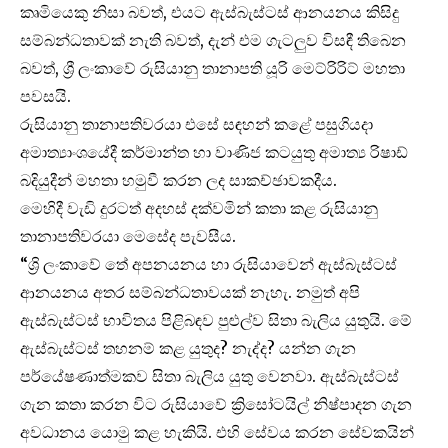
කෘමියෙකු නිසා බවත්, එයට ඇස්බැස්ටස් ආනයනය කිසිදු
සම්බන්ධතාවක් නැති බවත්, දැන් එම ගැටලුව විසඳී තිබෙන
බවත්, ශ්‍රී ලංකාවේ රුසියානු තානාපති යූරි මෙට්රිරිට් මහතා
පවසයි.
රුසියානු තානාපතිවරයා එසේ සඳහන් කළේ පසුගියදා
අමාත්‍යාංශයේදී කර්මාන්ත හා වාණිජ කටයුතු අමාත්‍ය රිෂාඩ්
බදියුදීන් මහතා හමුවී කරන ලද සාකච්ඡාවකදීය.
මෙහිදී වැඩි දුරටත් අදහස් දක්වමින් කතා කළ රුසියානු
තානාපතිවරයා මෙසේද පැවසීය.
“ශ්‍රි ලංකාවේ තේ අපනයනය හා රුසියාවෙන් ඇස්බැස්ටස්
ආනයනය අතර සම්බන්ධතාවයක් නැහැ. නමුත් අපි
ඇස්බැස්ටස් භාවිතය පිළිබඳව පුළුල්ව සිතා බැලිය යුතුයි. මේ
ඇස්බැස්ටස් තහනම් කළ යුතුද? නැද්ද? යන්න ගැන
පර්යේෂණාත්මකව සිතා බැලිය යුතු වෙනවා. ඇස්බැස්ටස්
ගැන කතා කරන විට රුසියාවේ ක්‍රිසෝටයිල් නිෂ්පාදන ගැන
අවධානය යොමු කළ හැකියි. එහි සේවය කරන සේවකයින්