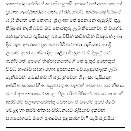
සබඳතාවද ශක්තිමත් බව කිව යුතුයි. අපගේ තේ අපනයනයේ
ප්‍රධාන ගැණුම්කරුවා වන්නේ රුසියාවයි. කෘමියෙකු සිටියේ
යැයි කියන තේ තොගය, ශ්‍රී ලංකා තේ අපනයන ඇසුරුම් තුළ
තිබුණේ නැති බවට මට තොරතුරු ලැබී තියෙනවා. ඒ වගේම,
තේ ප්‍රශ්නයට රුසියානු රජය විසින් කඩිනමින් විසඳුමක් ලබා
දීම ගැන අප රටේ ප්‍රශංසාව හිමිකරනවා. රුසියාව හා ශ්‍රි
ලංකාව අතර පවතින දිගු කාලීන මිතුදම වැඩි දියුණු කර
ගැනීමටත්, අපගේ නිෂ්පාදකයන්ගේ තේ ඇතුළු අනෙකුත්
විවිධ භාණ්ඩ සඳහා හොඳ අපනයන වෙළෙඳපොළක් ලබා
ගැනීමටත්, මොස්කව් හි පැවැත්වෙන ශ්‍රී ලංකා රුසියානු
ආර්ථික සහයෝගීතා සමුළුව ඉතා වැදගත් වෙනවා. මේ නිසාම
මගේ අමාත්‍යාංශයේ ඉහළ නිලධාරීන් පිරිසක් මෙයට සහභාගී
කරවීමට බලාපොරොත්තු වෙනවා. ඒ වගේම අපේ රටේ
වෙළඳ හා කර්මාන්ත සංවර්ධනයට රුසියාව දක්වන
සහයෝගයට මගේ ප්‍රණාමය පුද කරනවා.” යැයි පැවසීය.