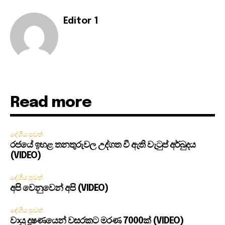
Editor 1
Read more
දේශීය පුවත්
රජයේ ඉහළ තනතුරුවල උද්ගත වී ඇති වැටුප් අර්බුදය
(VIDEO)
දේශීය පුවත්
අපි වෙනුවෙන් අපි (VIDEO)
දේශීය පුවත්
වායු දූෂණයෙන් වසරකට මරණ 7000ක් (VIDEO)