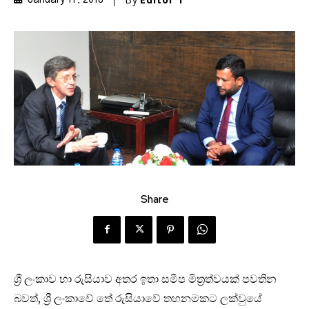
January 17, 2018
Share
ශ්‍රී ලංකාව හා රුසියාව අතර ඉතා සමීප මිත්‍රත්වයක් පවතින
බවත්, ශ්‍රී ලංකාවේ තේ රුසියාවේ තහනමකට ලක්වුයේ