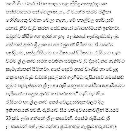
ගෙවී ගිය වසර 30 ක කාලය තුළ කිසිදු අනතුරුදායක
තත්ත්වයකට පත් වෙලා නැහැ. ඒ වගේම කිසිම පිළිකා
රෝගියෙකු වාර්තා වෙලා නැහැ. මේ පතල්වල අත්වැසුම්
නොමැතිව වැඩ කරන සේවකයෝ බොහෝමයක් ඉන්නවා.
ඔවුන්ට කිසිම අනතුරක් නැහැ. ලෝකයේ ඇස්බැස්ටස් ලබා
ගන්නන් අතර ශ්‍රී ලංකාව පෙරමුණේ සිටිනවා. ඒ වගේම
ඉන්දියාව, ඉන්දුනීසියාව හා චීනයක් සිටිනවා. රුසියාව හැම
විටම ශ්‍රී ලංකාව සමග පවතින සබඳතා වැඩි දියුණු කර ගැනීමට
කැමැත්තෙන් සිටිනවා. අපේ දෙරට අතර වාණිජ හා වෙළඳ
ගණුදෙනු වැඩ වඩාත් පුළුල් කර ගැනීමට රුසියාවේ මොස්කව්
නුවර පැවැත්වෙන ශ්‍රි ලංකා රුසියානු සහයෝගීතා කොමිසමට
පැමිණෙන ලෙස ආරාධනා කරනවා.” යැයි පැවසීය.
රුසියාව හා ශ්‍රී ලංකාව අතර වෙළඳ සබඳතාවලට දිගු
ඉතිහාසයක් පවතී. රුසියාව සිය තේ අවශ්‍යතාවලින් සියයට
23 ක්ම ලබා ගන්නේ ශ්‍රී ලංකාවෙනි. එසේම රුසියාව ශ්‍රී
ලංකාවෙන් තේ ලබා ගන්නා ප්‍රධානතම ගැණුම්කරුවෙකු ද