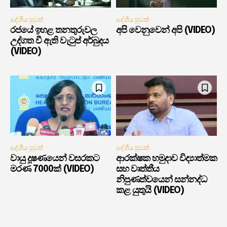
දේශීය පුවත්
දේශීය පුවත්
රජයේ ඉහළ තනතුරුවල
අපි වෙනුවෙන් අපි (VIDEO)
උද්ගත වී ඇති වැටුප් අර්බුදය
(VIDEO)
දේශීය පුවත්
දේශීය පුවත්
වායු දූෂණයෙන් වසරකට
ආරක්ෂක හමුදාව විද්‍යාත්මක
මරණ 7000ක් (VIDEO)
සහ වෘත්තීය
නිපුණත්වයෙන් සන්නද්ධ
කළ යුතුයි (VIDEO)