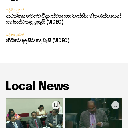
දේශීය පුවත්
ආරක්ෂක හමුදාව විද්‍යාත්මක සහ වෘත්තීය නිපුණත්වයෙන්
සන්නද්ධ කළ යුතුයි (VIDEO)
දේශීය පුවත්
නිරිතට අද සිට තද වැසි (VIDEO)
Local News