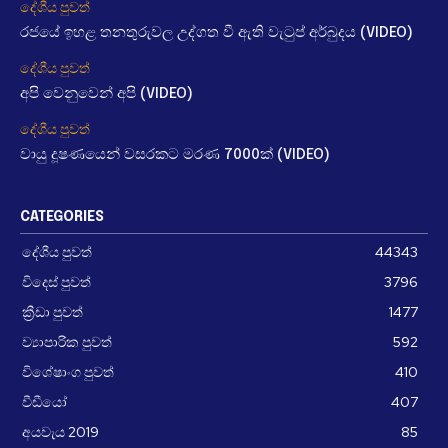
දේශීය පුවත්
රජයේ ඉහළ තනතුරුවල උද්ගත වී ඇති වැටුප් අර්බුදය (VIDEO)
දේශීය පුවත්
අපි වෙනුවෙන් අපි (VIDEO)
දේශීය පුවත්
වායු දූෂණයෙන් වසරකට මරණ 7000ක් (VIDEO)
CATEGORIES
දේශීය පුවත්
44343
විදෙස් පුවත්
3796
ක්‍රීඩා පුවත්
1477
ව්‍යාපාරික පුවත්
592
විශේෂාංග පුවත්
410
වීඩීයෝ
407
අයවැය 2019
85