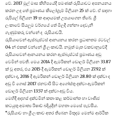
වේ. 2017 මුල් මාස කිහිපයේදී පමණක් රුසියාවට අපනයනය
කරන ලද තේ ප්‍රමාණය කිලෝග්‍රෑම් මිලියන 25 ක් වේ. ඒ සඳහා
රුපියල් බිලියන 19 ක ආදායමක් උපයාගෙන තිබේ. ශ්‍රී
ලංකාවේ සියලුම වර්ගයේ තේ මිලදී ගන්නා දෙවැනි
ගැණුම්කරු වන්නේ ද රුසියාවයි.
රුසියාවෙන් ඇස්බැස්ටස් ආනයනය කරන ප්‍රධානතම රටවල්
04 න් එකක් වන්නේ ශ්‍රී ලංකාවයි. නමුත් මෑත වකවානුවේදී
රුසියාවෙන් ආනයනය කරන ඇස්බැස්ටස් ප්‍රමාණය අඩු
වෙමින් පවතී. මෙය 2014 දී ඇමරිකන් ඩොලර් මිලියන 33.87
ක් වූ අතර, එය 2015 දී ඇමරිකන් ඩොලර් මිලියන 27.92 ක්
දක්වා ද, 2016 දී ඇමරිකන් ඩොලර් මිලියන 28.80 ක් දක්වා ද
අඩු වී ගොස් 2017 ජනවාරි සිට අගෝස්තු දක්වා ඇමරිකන්
ඩොලර් මිලියන 13.57 ක් දක්වා අඩු විය.
මෙහිදී අදහස් දක්වමින් කතා කළ කර්මාන්ත හා වාණිජ
කටයුතු අමාත්‍ය රිෂාඩ් බදියුදීන් මහතා මෙසේ පැවසීය.
“රුසියාව හා ශ්‍රී ලංකාව අතර තිබෙන මිතුදම මෙන්ම ආර්ථික