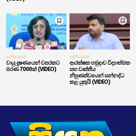
දේශීය පුවත්
දේශීය පුවත්
වායු දූෂණයෙන් වසරකට
ආරක්ෂක හමුදාව විද්‍යාත්මක
මරණ 7000ක් (VIDEO)
සහ වෘත්තීය
නිපුණත්වයෙන් සන්නද්ධ
කළ යුතුයි (VIDEO)