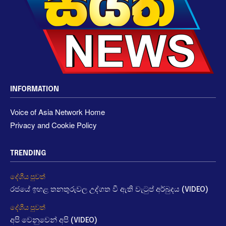
INFORMATION
Voice of Asia Network Home
Privacy and Cookie Policy
TRENDING
දේශීය පුවත්
රජයේ ඉහළ තනතුරුවල උද්ගත වී ඇති වැටුප් අර්බුදය (VIDEO)
දේශීය පුවත්
අපි වෙනුවෙන් අපි (VIDEO)