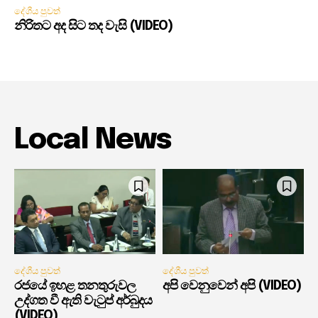
දේශීය පුවත්
නිරිතට අද සිට තද වැසි (VIDEO)
Local News
දේශීය පුවත්
දේශීය පුවත්
රජයේ ඉහළ තනතුරුවල
අපි වෙනුවෙන් අපි (VIDEO)
උද්ගත වී ඇති වැටුප් අර්බුදය
(VIDEO)