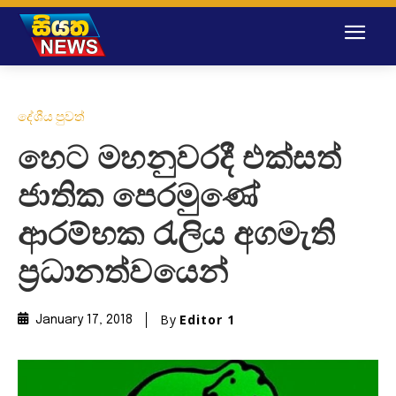
දේශීය පුවත්
හෙට මහනුවරදී එක්සත්
ජාතික පෙරමුණේ
ආරම්භක රැලිය අගමැති
ප්‍රධානත්වයෙන්
By
Editor 1
January 17, 2018