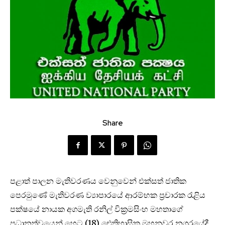
Share
පළාත් පාලන මැතිවරණය වෙනුවෙන් එක්සත් ජාතික
පෙරමුණේ මැතිවරණ ව්‍යාපාරයේ ආරම්භක ප්‍රචාරක රැළිය
පක්ෂයේ නායක අගමැති රනිල් වික්‍රමසිංහ මහතාගේ
ප්‍රධානත්වයෙන් හෙට (18) ඓතිහාසික මහනුවර නගරයේදී