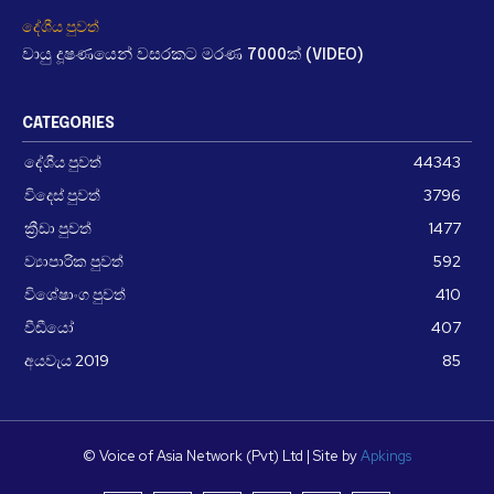
දේශීය පුවත්
වායු දූෂණයෙන් වසරකට මරණ 7000ක් (VIDEO)
CATEGORIES
දේශීය පුවත්
44343
විදෙස් පුවත්
3796
ක්‍රීඩා පුවත්
1477
ව්‍යාපාරික පුවත්
592
විශේෂාංග පුවත්
410
වීඩීයෝ
407
අයවැය 2019
85
© Voice of Asia Network (Pvt) Ltd | Site by
Apkings