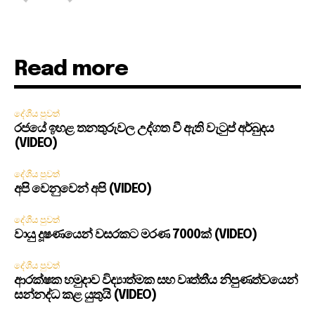
Read more
දේශීය පුවත්
රජයේ ඉහළ තනතුරුවල උද්ගත වී ඇති වැටුප් අර්බුදය
(VIDEO)
දේශීය පුවත්
අපි වෙනුවෙන් අපි (VIDEO)
දේශීය පුවත්
වායු දූෂණයෙන් වසරකට මරණ 7000ක් (VIDEO)
දේශීය පුවත්
ආරක්ෂක හමුදාව විද්‍යාත්මක සහ වෘත්තීය නිපුණත්වයෙන්
සන්නද්ධ කළ යුතුයි (VIDEO)