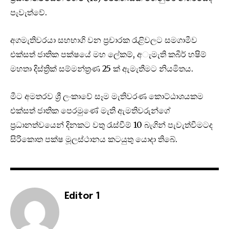
පැවැත්වේ.
අගමැතිවරයා සහභාගි වන ප්‍රචාරක රැළිවලට සමගාමීව
එක්සත් ජාතික පක්ෂයේ මහ ලේකම්, අැමැති කබීර් හෂිම්
මහතා දිස්ත්‍රික් සම්මන්ත්‍රණ 25 ක් ඇමැතීමට නියමිතය.
මීට අමතරව ශ්‍රී ලංකාවේ සෑම මැතිවරණ කොට්ඨාශයකම
එක්සත් ජාතික පෙරමුණේ මැති ඇමතිවරුන්ගේ
ප්‍රධානත්වයෙන් දිනකට වතු රැස්වීම් 10 බැගින් පැවැත්වීමටද
සිරිකොත පක්ෂ මූලස්ථානය කටයුතු යොදා තිබේ.
Editor 1