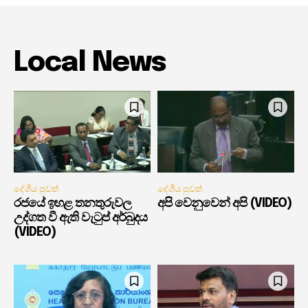
Local News
දේශීය පුවත්
දේශීය පුවත්
රජයේ ඉහළ තනතුරුවල
අපි වෙනුවෙන් අපි (VIDEO)
උද්ගත වී ඇති වැටුප් අර්බුදය
(VIDEO)