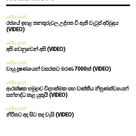
දේශීය පුවත්
රජයේ ඉහළ තනතුරුවල උද්ගත වී ඇති වැටුප් අර්බුදය
(VIDEO)
දේශීය පුවත්
අපි වෙනුවෙන් අපි (VIDEO)
දේශීය පුවත්
වායු දූෂණයෙන් වසරකට මරණ 7000ක් (VIDEO)
දේශීය පුවත්
ආරක්ෂක හමුදාව විද්‍යාත්මක සහ වෘත්තීය නිපුණත්වයෙන්
සන්නද්ධ කළ යුතුයි (VIDEO)
දේශීය පුවත්
නිරිතට අද සිට තද වැසි (VIDEO)