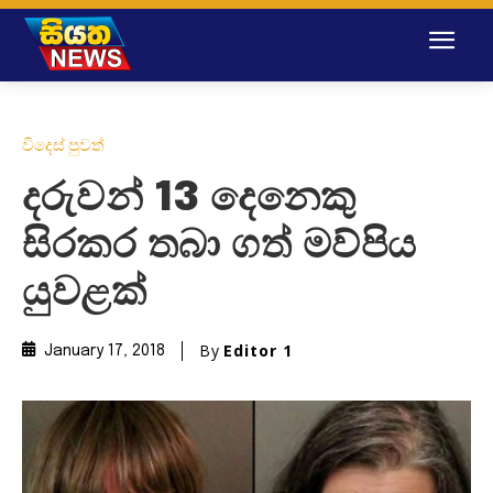
විදෙස් පුවත්
දරුවන් 13 දෙනෙකු
සිරකර තබා ගත් මව්පිය
යුවළක්
By
Editor 1
January 17, 2018