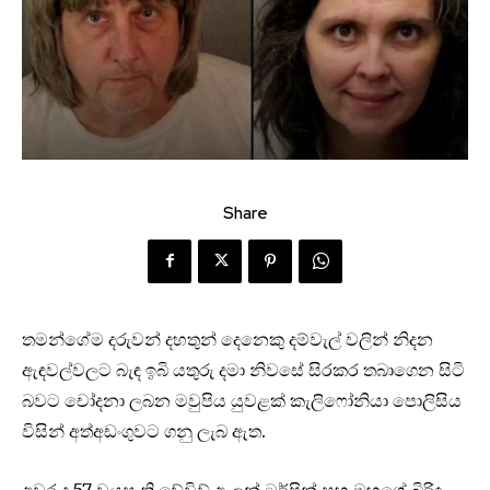
Share
තමන්ගේම දරුවන් දහතුන් දෙනෙකු දම්වැල් වලින් නිදන
ඇඳවල්වලට බැඳ ඉබි යතුරු දමා නිවසේ සිරකර තබාගෙන සිටි
බවට චෝදනා ලබන මවුපිය යුවළක් කැලිෆෝනියා පොලිසිය
විසින් අත්අඩංගුවට ගනු ලැබ ඇත.
අවුරුදු 57 වයසැති ඩේවිඩ් ඇලන් ටර්පින් සහ ඔහුගේ බිරිඳ