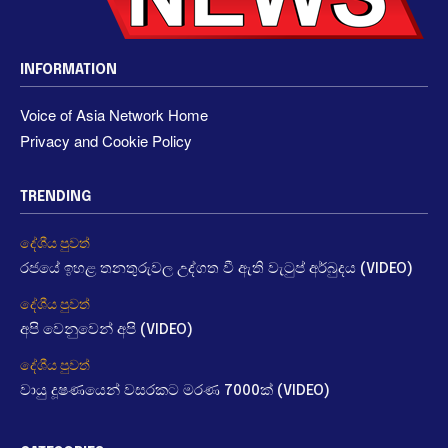
INFORMATION
Voice of Asia Network Home
Privacy and Cookie Policy
TRENDING
දේශීය පුවත්
රජයේ ඉහළ තනතුරුවල උද්ගත වී ඇති වැටුප් අර්බුදය (VIDEO)
දේශීය පුවත්
අපි වෙනුවෙන් අපි (VIDEO)
දේශීය පුවත්
වායු දූෂණයෙන් වසරකට මරණ 7000ක් (VIDEO)