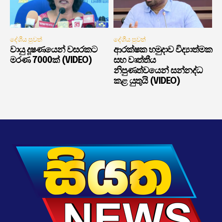
දේශීය පුවත්
දේශීය පුවත්
වායු දූෂණයෙන් වසරකට
ආරක්ෂක හමුදාව විද්‍යාත්මක
මරණ 7000ක් (VIDEO)
සහ වෘත්තීය
නිපුණත්වයෙන් සන්නද්ධ
කළ යුතුයි (VIDEO)