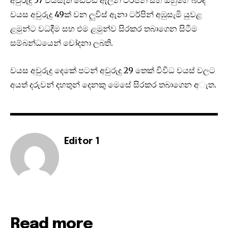
වයස අවුරුදු 49ක් වන ලුවිස් ඇනා ටර්පින් අඹුසැමි යුවළ
ළමුන්ට වධදීම සහ එම ළමුන්ව සිරකර තබාගෙන සිටීම
සම්බන්ධයෙන් චෝදනා ලබති.
වයස අවුරුදු දෙකේ පටන් අවුරුදු 29 තෙක් විවිධ වයස් වලට
අයත් දරුවන් දහතුන් දෙනකු මෙසේ සිරකර තබාගෙන අැත.
Editor 1
Read more