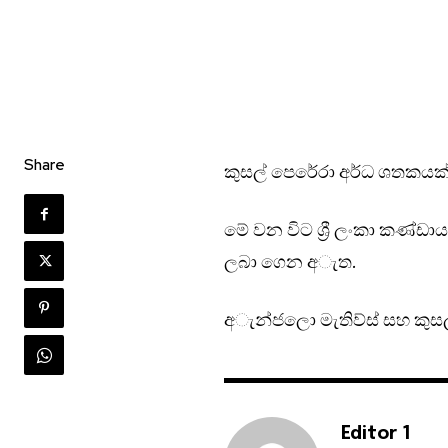
Share
කුසල් පෙරේරා අර්ධ ශතකයක්
මේ වන විට ශ්‍රී ලංකා කණ්ඩාය
ලබා ගෙන අැත.
අැන්ජලො මැතිව්ස් සහ කුසල් ප
Editor 1