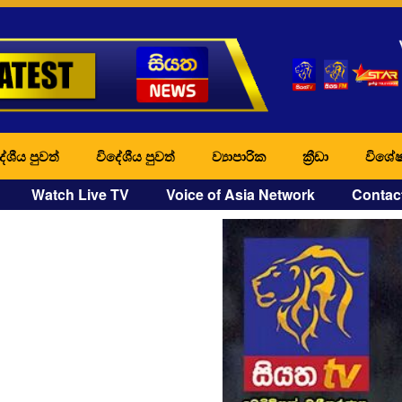
ේශීය පුවත්
විදේශීය පුවත්
ව්‍යාපාරික
ක්‍රීඩා
විශේෂ
Watch Live TV
Voice of Asia Network
Contac