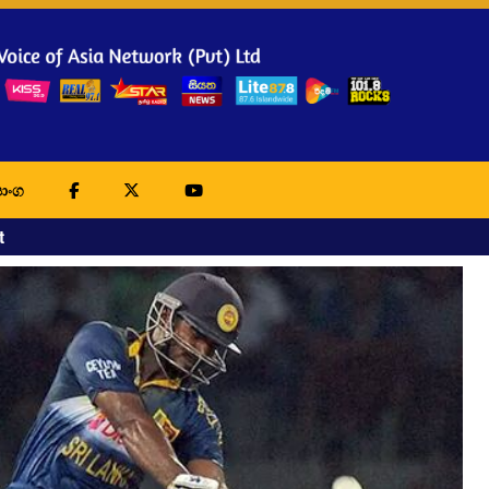
ාංග
t