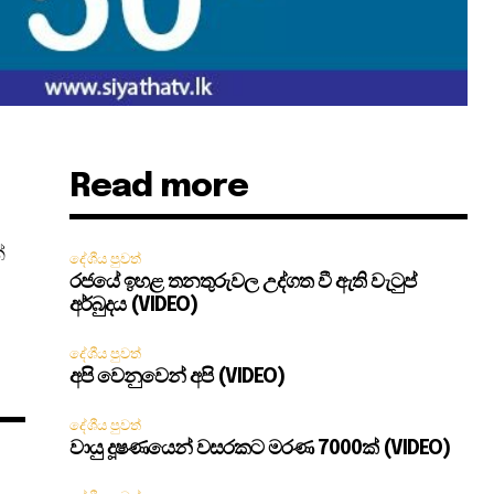
Read more
්
දේශීය පුවත්
රජයේ ඉහළ තනතුරුවල උද්ගත වී ඇති වැටුප්
අර්බුදය (VIDEO)
දේශීය පුවත්
අපි වෙනුවෙන් අපි (VIDEO)
දේශීය පුවත්
වායු දූෂණයෙන් වසරකට මරණ 7000ක් (VIDEO)