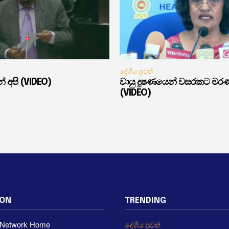
දේශීය පුවත්
් අපි (VIDEO)
වායු දූෂණයෙන් වසරකට මර
(VIDEO)
ION
TRENDING
a Network Home
දේශීය පුවත්