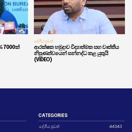
දේශීය පුවත්
ණ 7000ක්
ආරක්ෂක හමුදාව විද්‍යාත්මක සහ වෘත්තීය
නිපුණත්වයෙන් සන්නද්ධ කළ යුතුයි
(VIDEO)
CATEGORIES
දේශීය පුවත්
44343