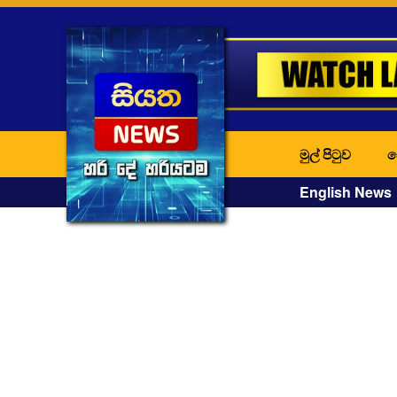
මුල් පිටුව
ද
English News