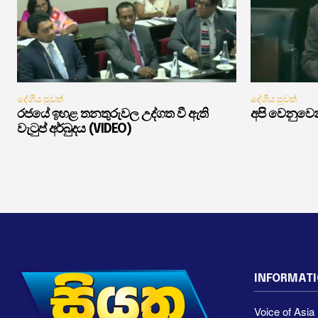
දේශීය පුවත්
දේශීය පුවත්
රජයේ ඉහළ තනතුරුවල උද්ගත වී ඇති
අපි වෙනුවෙන
වැටුප් අර්බුදය (VIDEO)
INFORMAT
Voice of Asi