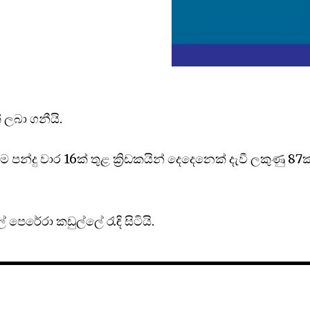
 ලබා ගනීයි.
ම පන්දු වාර 16ක් තුළ ක්‍රිඩකයින් දෙදෙනෙක් දැවී ලකුණු 87ක
ෙරේරා කඩුල්ලේ රැඳි සිටියි.