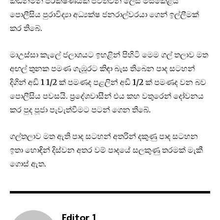
කඩිනමින් පරීක්ෂණයක් පවත්වන ලෙස මස්කෙළිය
පොලීසිය පුරාවිද්‍යා අධ්‍යක්ෂ ජනරාල්වරයා ගෙන් ඉල්ලීමක්
කර තිබේ.
මාඋස්සා කැලේ ජලාශයට ඉහළින් පිහිටි මෙම ගල් තලාව මත
අඟල් තුනක පමණ ගැඹූරට කිඳා බැස තිබෙන පාද සටහන්
දිගින් අඩි 1 1/2 ක් පමණද පළලින් අඩි 1/2 ක් පමණද වන බව
පොලීසිය පවසයි. ප්‍රදේශවාසීන් එය කහ වතුරෙන් දෝවනය
කර පුද පූජා පැවැත්වීමට පටන් ගෙන තිබේ.
ගල්තලාව මත ඇති පාද සටහන් අතරින් දකුණු පාද සටහන
ඉතා හොඳින් දිස්වන අතර වම් පාදයේ සලකුණු තරමක් මැකී
ගොස් ඇත.
Editor 1