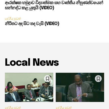
ආරක්ෂක හමුදාව විද්‍යාත්මක සහ වෘත්තීය නිපුණත්වයෙන්
සන්නද්ධ කළ යුතුයි (VIDEO)
දේශීය පුවත්
නිරිතට අද සිට තද වැසි (VIDEO)
Local News
දේශීය පුවත්
දේශීය පුවත්