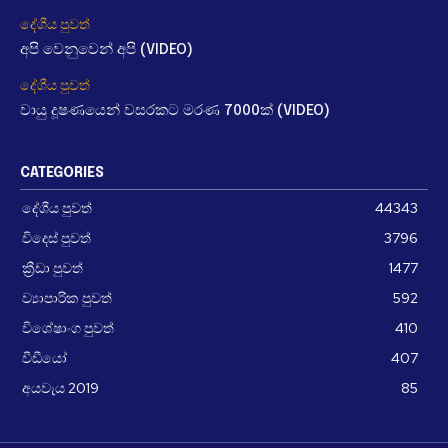
දේශීය පුවත්
අපි වෙනුවෙන් අපි (VIDEO)
දේශීය පුවත්
වායු දූෂණයෙන් වසරකට මරණ 7000ක් (VIDEO)
CATEGORIES
දේශීය පුවත්
44343
විදෙස් පුවත්
3796
ක්‍රීඩා පුවත්
1477
ව්‍යාපාරික පුවත්
592
විශේෂාංග පුවත්
410
වීඩීයෝ
407
අයවැය 2019
85