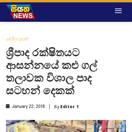
දේශීය පුවත්
ශ්‍රීපාද රක්ෂිතයට
ආසන්නයේ කළු ගල්
තලාවක විශාල පාද
සටහන් දෙකක්
By
Editor 1
January 22, 2018