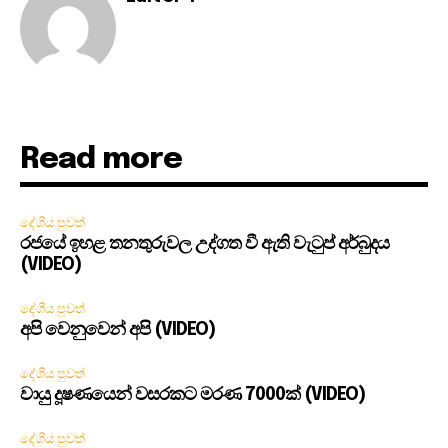
Read more
දේශීය පුවත්
රජයේ ඉහළ තනතුරුවල උද්ගත වී ඇති වැටුප් අර්බුදය
(VIDEO)
දේශීය පුවත්
අපි වෙනුවෙන් අපි (VIDEO)
දේශීය පුවත්
වායු දූෂණයෙන් වසරකට මරණ 7000ක් (VIDEO)
දේශීය පුවත්