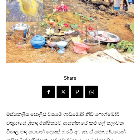
Share
මස්කෙළිය පොලිස් වසමේ ගාඩ්මෝර් නිව් ෆොග්මෝර්
වතුයායේ ශ්‍රීපාද රක්ෂිතයට ආසන්නයේ කළු ගල් තලාවක
විශාල පාද සටහන් දෙකක් හමුවී අැත. ඒ සම්බන්ධයෙන්