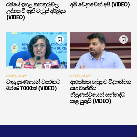
රජයේ ඉහළ තනතුරුවල
අපි වෙනුවෙන් අපි (VIDEO)
උද්ගත වී ඇති වැටුප් අර්බුදය
(VIDEO)
දේශීය පුවත්
දේශීය පුවත්
වායු දූෂණයෙන් වසරකට
ආරක්ෂක හමුදාව විද්‍යාත්මක
මරණ 7000ක් (VIDEO)
සහ වෘත්තීය
නිපුණත්වයෙන් සන්නද්ධ
කළ යුතුයි (VIDEO)