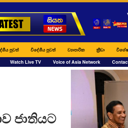
ේශීය පුවත්
විදේශීය පුවත්
ව්‍යාපාරික
ක්‍රීඩා
විශේෂ
Watch Live TV
Voice of Asia Network
Contac
ාව ජාතියට