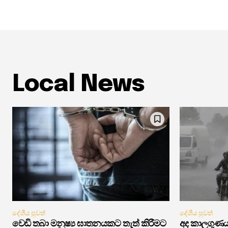
Local News
දේශීය පුවත්
දේශීය පුවත්
වෙඩි තබා මනුෂ්‍ය ඝාතනයකට තැත් කිරීමට
අද කාලගුණ