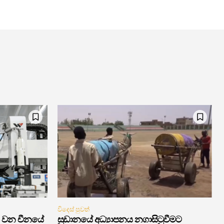
විදෙස් පුවත්
 වන චීනයේ
සුඩානයේ අධ්‍යාපනය නගාසිටුවීමට