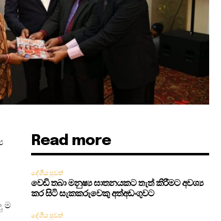
Read more
ය
දේශීය පුවත්
වෙඩි තබා මනුෂ්‍ය ඝාතනයකට තැත් කිරීමට අවශ්‍ය
කර සිටි සැකකරුවෙකු අත්අඩංගුවට
ු ම
දේශීය පුවත්