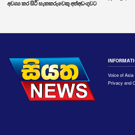
අවශ්‍ය කර සිටි සැකකරුවෙකු අත්අඩංගුවට
INFORMAT
Voice of Asi
Privacy and C