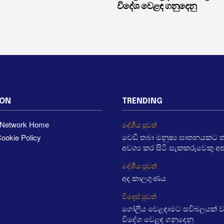
විදේශ වෙළඳ ගනුදෙනු
ION
TRENDING
a Network Home
දේශීය පුවත්
ookie Policy
වෙඩි තබා මනුෂ්‍ය ඝාතනයකට තැ
අවශ්‍ය කර සිටි සැකකරුවෙකු අ
දේශීය පුවත්
අද කාලගුණය
විදෙස් පුවත්
ගෝලීය වෙළඳාමට සවිබලයක් 
විදේශ වෙළඳ ගනුදෙනු