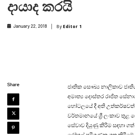
දායාද කරයි
By
Editor 1
January 22, 2018
Share
ජාතික සෞඛ්‍ය නාලිකාව ජාති
අමාත්‍ය දොස්තර රාජිත සේනා
හෝටලයේ දී අති උත්කර්ෂවත්
වර්තමානයේ ශ්‍රී ලංකාව තුළ 
සේවාව දියුණු කිරිම සඳහා ගත්
රෝහල් පරිගණක ගත කිරීමේ ව