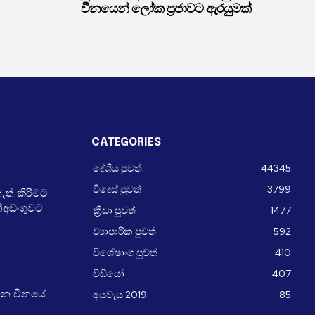
චීනයෙන් ලෝක ප්‍රජාවට ඇරයුමක්
CATEGORIES
දේශීය පුවත්
44345
විදෙස් පුවත්
3799
ත් කිරීමට
ත්අඩංගුවට
ක්‍රීඩා පුවත්
1477
ව්‍යාපාරික පුවත්
592
විශේෂාංග පුවත්
410
වීඩීයෝ
407
අයවැය 2019
85
වන චීනයේ