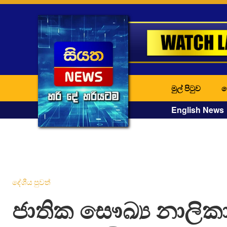
මුල් පිටුව
ද
English News
දේශීය පුවත්
ජාතික සෞඛ්‍ය නාලික