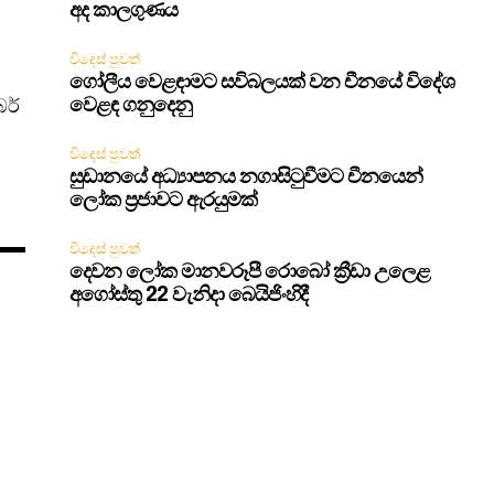
අද කාලගුණය
විදෙස් පුවත්
ගෝලීය වෙළඳාමට සවිබලයක් වන චීනයේ විදේශ
බර්
වෙළඳ ගනුදෙනු
විදෙස් පුවත්
සුඩානයේ අධ්‍යාපනය නගාසිටුවීමට චීනයෙන්
ලෝක ප්‍රජාවට ඇරයුමක්
විදෙස් පුවත්
දෙවන ලෝක මානවරූපී රොබෝ ක්‍රීඩා උලෙළ
අගෝස්තු 22 වැනිදා බෙයිජිංහිදී