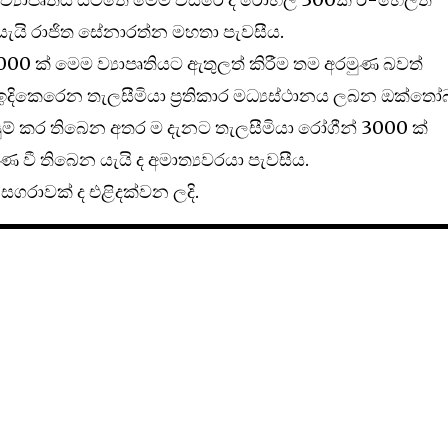
යැයි රාජිත සේනාරත්න මහතා පැවසීය.
0 ක් මෙම ව්‍යාපෘතියට ඇතුලත් කිරීම තම අරමුණ බවත්
දිකෙරෙන තැලසීමියා ප්‍රතිකාර මධ්‍යස්ථානය ලබන ඔක්තෝ
සුම් කර තිබෙන අතර ම දැනට තැලසීමියා රෝගීන් 3000 ක්
ණ වී තිබෙන යැයි ද අමාත්‍යවරයා පැවසීය.
 සගරාවක් ද එළිදක්වන ලදි.