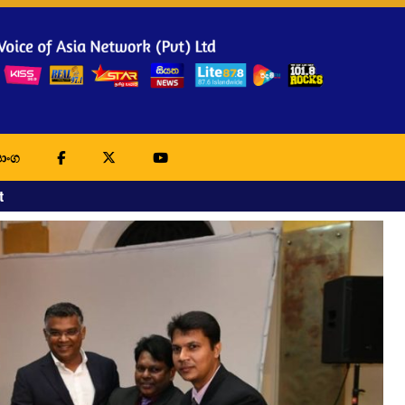
ාංග
t