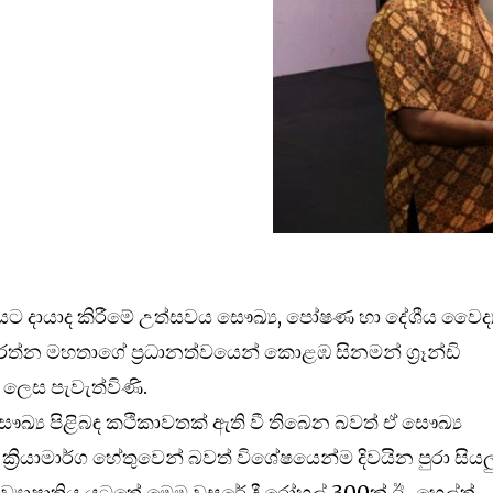
යට දායාද කිරීමේ උත්සවය සෞඛ්‍ය, පෝෂණ හා දේශීය වෛද්‍
රත්න මහතාගේ ප්‍රධානත්වයෙන් කොළඹ සිනමන් ග්‍රෑන්ඩි
 ලෙස පැවැත්විණි.
සෞඛ්‍ය පිළිබඳ කථිකාවතක් ඇති වී තිබෙන බවත් ඒ සෞඛ්‍ය
 ක්‍රියාමාර්ග හේතුවෙන් බවත් විශේෂයෙන්ම දිවයින පුරා සියල
්‍යාපෘතිය යටතේ මෙම වසරේ දී රෝහල් 300ක් ඊ-හෙල්ත්