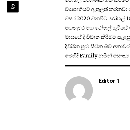
ව්‍යාපෘතියට ඇතුලත් කරනවා 
වසර 2020 වනවිට රෝහල් 100
මහනුවර මහ රෝහල් භූමියේ ඉ
මාසයේ දී විවෘත කිරීමට සැළ
දිවයින පුරා සිටින බව අනාවර
මෙහිදි Family නමින් සෞඛ්‍ය
Editor 1