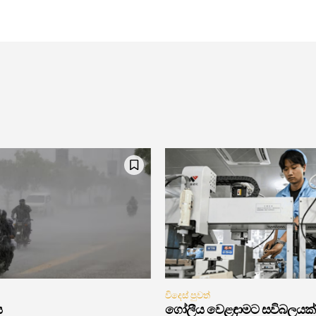
විදෙස් පුවත්
ය
ගෝලීය වෙළඳාමට සවිබලයක්