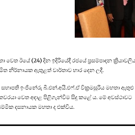
ෙත ඊයේ (24) දින ඉදිරියේදී රජයේ ප්‍රසම්පාදන ක්‍රියාවලි
මිත නිර්නායක ඇතුළත් වාර්තාව භාර දෙන ලදී.
භාපති ඉංජිනේරු බී.එන්.අයි.එෆ්.ඒ වික්‍රමසූරිය මහතා ඇතුළු
කවරයා වෙත අදාළ පිළිගැන්වීම සිදු කළේ ය. මේ අවස්ථාවට
ම්මික දසනායක මහතා ද එක්විය.