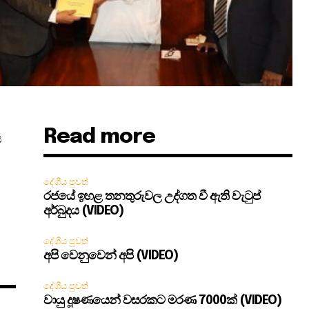
Read more
ය
දේශීය පුවත්
රජයේ ඉහළ තනතුරුවල උද්ගත වී ඇති වැටුප්
අර්බුදය (VIDEO)
දේශීය පුවත්
අපි වෙනුවෙන් අපි (VIDEO)
දේශීය පුවත්
වායු දූෂණයෙන් වසරකට මරණ 7000ක් (VIDEO)