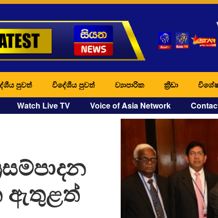
ේශීය පුවත්
විදේශීය පුවත්
ව්‍යාපාරික
ක්‍රීඩා
විශේෂ
Watch Live TV
Voice of Asia Network
Contac
රසම්පාදන
ක ඇතුළත්