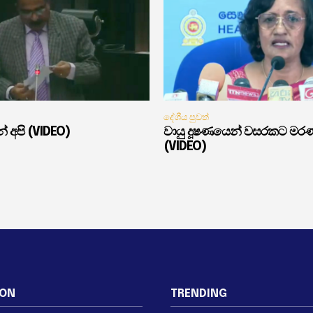
දේශීය පුවත්
් අපි (VIDEO)
වායු දූෂණයෙන් වසරකට මර
(VIDEO)
ION
TRENDING