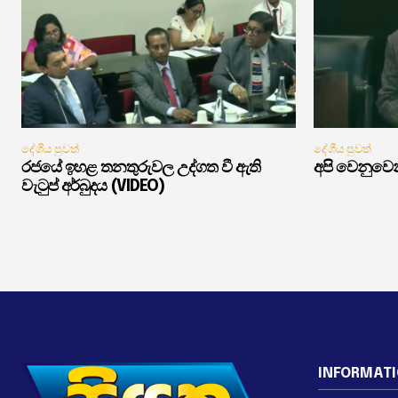
දේශීය පුවත්
දේශීය පුවත්
රජයේ ඉහළ තනතුරුවල උද්ගත වී ඇති
අපි වෙනුවෙන
වැටුප් අර්බුදය (VIDEO)
INFORMAT