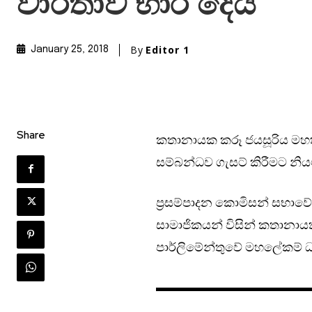
වාර්තාව භාර දෙයි
By
Editor 1
January 25, 2018
Share
කතානායක කරූ ජයසූරිය මහතා ව
සම්බන්ධව ගැසට් කිරීමට නිය
ප්‍රසම්පාදන කොමිසන් සභාවේ ස
සාමාජිකයන් විසින් කතානාය
පාර්ලිමේන්තුවේ මහලේකම් ධ