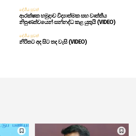
දේශීය පුවත්
ආරක්ෂක හමුදාව විද්‍යාත්මක සහ වෘත්තීය
නිපුණත්වයෙන් සන්නද්ධ කළ යුතුයි (VIDEO)
දේශීය පුවත්
නිරිතට අද සිට තද වැසි (VIDEO)