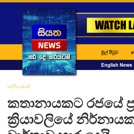
මුල් පිටුව
ද
English News
දේශීය පුවත්
කතානායකට රජයේ ප්‍
ක්‍රියාවලියේ නිර්නාය