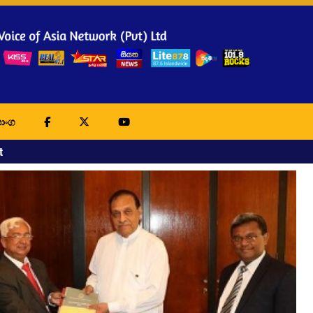
ාංග
t