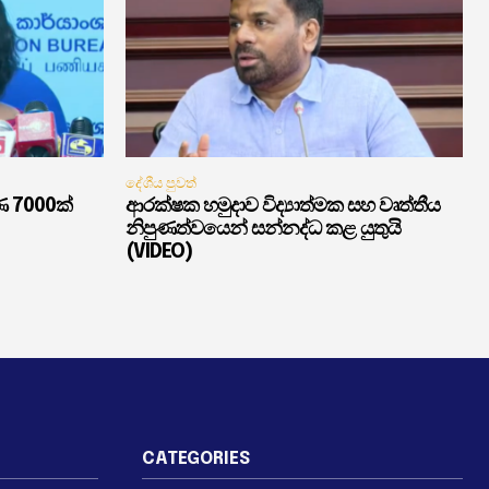
දේශීය පුවත්
ණ 7000ක්
ආරක්ෂක හමුදාව විද්‍යාත්මක සහ වෘත්තීය
නිපුණත්වයෙන් සන්නද්ධ කළ යුතුයි
(VIDEO)
CATEGORIES