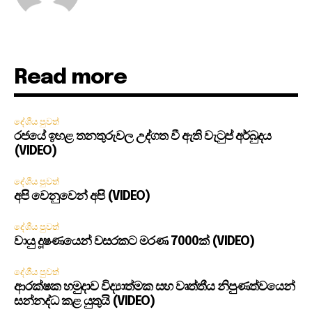
Read more
දේශීය පුවත්
රජයේ ඉහළ තනතුරුවල උද්ගත වී ඇති වැටුප් අර්බුදය
(VIDEO)
දේශීය පුවත්
අපි වෙනුවෙන් අපි (VIDEO)
දේශීය පුවත්
වායු දූෂණයෙන් වසරකට මරණ 7000ක් (VIDEO)
දේශීය පුවත්
ආරක්ෂක හමුදාව විද්‍යාත්මක සහ වෘත්තීය නිපුණත්වයෙන්
සන්නද්ධ කළ යුතුයි (VIDEO)