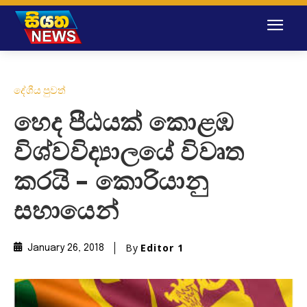
දේශීය පුවත්
හෙද පීඨයක් කොළඹ
විශ්වවිද්‍යාලයේ විවෘත
කරයි – කොරියානු
සහායෙන්
By
Editor 1
January 26, 2018