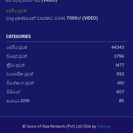
අපි වෙනුවෙන් අපි (VIDEO)
දේශීය පුවත්
වායු දූෂණයෙන් වසරකට මරණ 7000ක් (VIDEO)
CATEGORIES
දේශීය පුවත්
44343
විදෙස් පුවත්
3796
ක්‍රීඩා පුවත්
1477
ව්‍යාපාරික පුවත්
592
විශේෂාංග පුවත්
410
වීඩීයෝ
407
අයවැය 2019
85
© Voice of Asia Network (Pvt) Ltd | Site by
Apkings