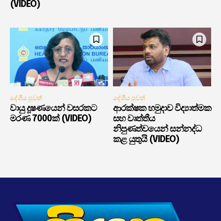
(VIDEO)
දේශීය පුවත්
දේශීය පුවත්
වායු දූෂණයෙන් වසරකට
ආරක්ෂක හමුදාව විද්‍යාත්මක
මරණ 7000ක් (VIDEO)
සහ වෘත්තීය
නිපුණත්වයෙන් සන්නද්ධ
කළ යුතුයි (VIDEO)