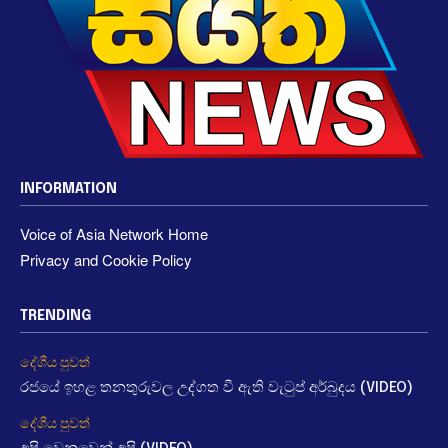
INFORMATION
Voice of Asia Network Home
Privacy and Cookie Policy
TRENDING
දේශීය පුවත්
රජයේ ඉහළ තනතුරුවල උද්ගත වී ඇති වැටුප් අර්බුදය (VIDEO)
දේශීය පුවත්