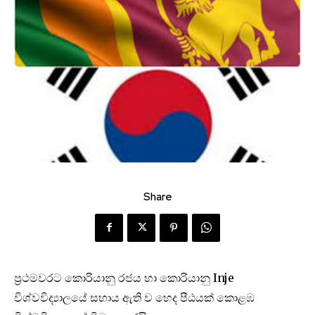
Share
ප්‍රථමවරට කොරියානු රජය හා කොරියානු Inje
විශ්වවිද්‍යාලයේ සහාය ඇති ව හෙද පීඨයක් කොළඹ