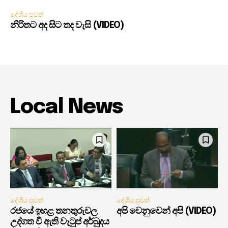
දේශීය පුවත්
නිරිතට අද සිට තද වැසි (VIDEO)
Local News
දේශීය පුවත්
දේශීය පුවත්
රජයේ ඉහළ තනතුරුවල
අපි වෙනුවෙන් අපි (VIDEO)
උද්ගත වී ඇති වැටුප් අර්බුදය