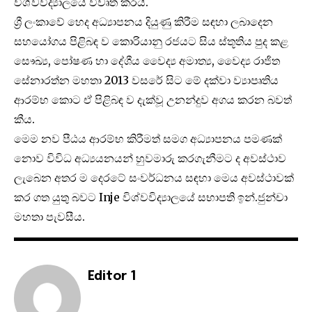
විශ්වවිද්‍යාලයේ විවෘත කරයි.
ශ්‍රී ලංකාවේ හෙද අධ්‍යාපනය දියුණු කිරීම සඳහා ලබාදෙන
සහයෝගය පිළිබඳ ව කොරියානු රජයට සිය ස්තූතිය පුද කළ
සෞඛ්‍ය, පෝෂණ හා දේශීය වෛද්‍ය අමාත්‍ය, වෛද්‍ය රාජිත
සේනාරත්න මහතා 2013 වසරේ සිට මේ දක්වා ව්‍යාපෘතිය
ආරම්භ කොට ඒ පිළිබඳ ව දැක්වූ උනන්දුව අගය කරන බවත්
කීය.
මෙම නව පීඨය ආරම්භ කිරීමත් සමග අධ්‍යාපනය පමණක්
නොව විවිධ අධ්‍යයනයන් හුවමාරු කරගැනීමට ද අවස්ථාව
ලැබෙන අතර ම දෙරටේ සංවර්ධනය සඳහා මෙය අවස්ථාවක්
කර ගත යුතු බවට Inje විශ්වවිද්‍යාලයේ සභාපති ඉන්.ජුන්චා
මහතා පැවසීය.
Editor 1