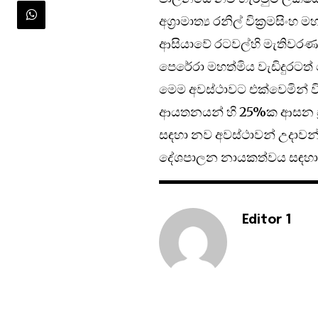
අග්‍රාමාත්‍ය රනිල් වික්‍රමසි
ආසියාවේ රටවල්හි මැතිවරණය ක
පෙරේරා මහත්මිය වැඩිදුරටත් 
මෙම අවස්ථාවට එක්වෙමින් වි
ආයතනයන් හි 25%ක ආසන ප්‍ර
සඳහා නව අවස්ථාවන් උදාවන
දේශපාලන නායකත්වය සඳහා යො
Editor 1