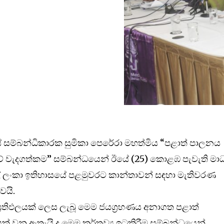
යේ සම්බන්ධිකාරක සුමිකා පෙරේරා මහත්මිය “පළාත් පාලනය
වැදගත්කම” සම්බන්ධයෙන් ඊයේ (25) කොළඹ පැවැති මාධ්
ළේ ලංකා ඉතිහාසයේ පළමුවරට කාන්තාවන් සඳහා මැතිවරණ
වයි.
තිඵලයක් ලෙස ලැබූ මෙම ජයග්‍රහණය අනාගත පළාත්
 වනු ඇතැයි ද මෙම කර්තව්‍ය ඉටුකිරීම සම්බන්ධයෙන්