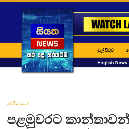
මුල් පිටුව
ද
English News
දේශීය පුවත්
පළමුවරට කාන්තාවන්