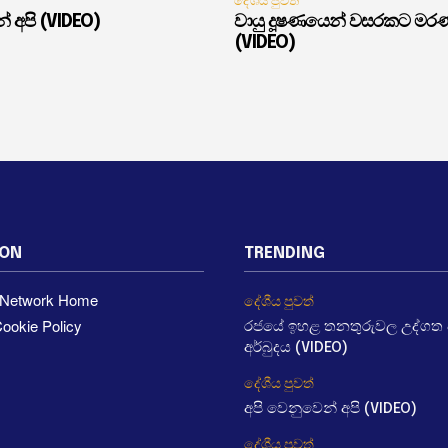
දේශීය පුවත්
් අපි (VIDEO)
වායු දූෂණයෙන් වසරකට මර
(VIDEO)
ION
TRENDING
a Network Home
දේශීය පුවත්
ookie Policy
රජයේ ඉහළ තනතුරුවල උද්ගත වී
අර්බුදය (VIDEO)
දේශීය පුවත්
අපි වෙනුවෙන් අපි (VIDEO)
දේශීය පුවත්