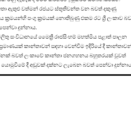
ංහ මහතා ඇතුළු වත්මන් රජයට ස්තූතිවන්ත වන බවත් දකුණු
්‍රමයන්හි පංගු ක්‍රමයක් නොතිබුණු එකම රට ශ්‍රී ලංකාව බව
පෙන්වා දුන්නාය.
ලිතු සංවිධානයේ මෛත්‍රී රාජසිංහම් මහත්මිය පළාත් පාලන
මාණයක් කාන්තාවන් සඳහා වෙන්වීම ඉදිරියේ දී කාන්තාවන
්නක් බවත් ලංකාවේ කාන්තා ජනගහනය බහුතරයක් වුවත්
මුවීමේ දී අඩුවක් දක්නට ලැබෙන බවත් පෙන්වා දුන්නාය