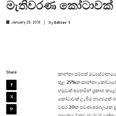
මැතිවරණ කෝටාවක්
By
Editor 1
January 26, 2018
Share
කාන්තා සම්පත් මධ්‍යස්ථාන
තුළ 25%ක කාන්තා කෝටාවේ 
හමුවක් අමතමින් ප්‍රකාශ ක
කෝටාවක් ලැබීම භාග්‍යයක් බ
වසර 20ක පමණ අරගලයක ප්‍ර
පාලනයේ නව හැරවුම් ලක්ෂයක්