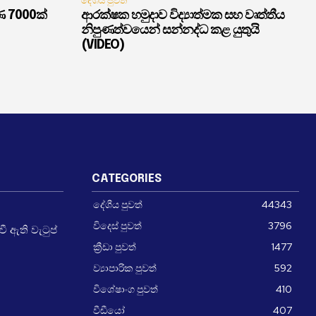
දේශීය පුවත්
ණ 7000ක්
ආරක්ෂක හමුදාව විද්‍යාත්මක සහ වෘත්තීය
නිපුණත්වයෙන් සන්නද්ධ කළ යුතුයි
(VIDEO)
CATEGORIES
දේශීය පුවත්
44343
විදෙස් පුවත්
3796
 ඇති වැටුප්
ක්‍රීඩා පුවත්
1477
ව්‍යාපාරික පුවත්
592
විශේෂාංග පුවත්
410
වීඩීයෝ
407