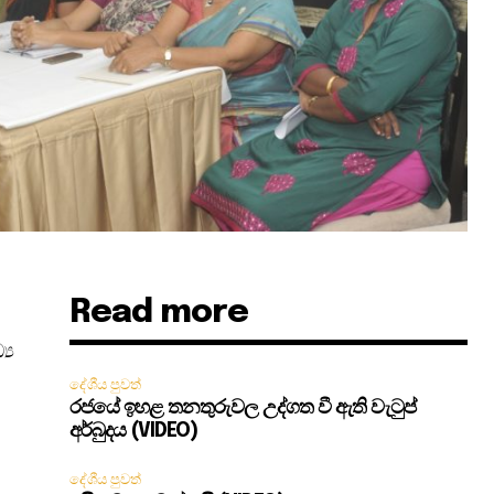
Read more
‍ය
දේශීය පුවත්
රජයේ ඉහළ තනතුරුවල උද්ගත වී ඇති වැටුප්
අර්බුදය (VIDEO)
දේශීය පුවත්