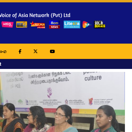
ාංග
t