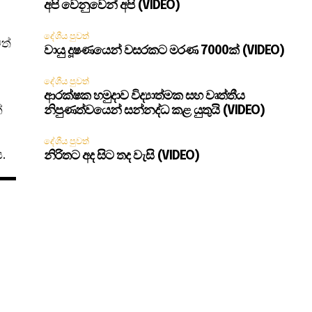
අපි වෙනුවෙන් අපි (VIDEO)
දේශීය පුවත්
ත්
වායු දූෂණයෙන් වසරකට මරණ 7000ක් (VIDEO)
දේශීය පුවත්
ආරක්ෂක හමුදාව විද්‍යාත්මක සහ වෘත්තීය
්
නිපුණත්වයෙන් සන්නද්ධ කළ යුතුයි (VIDEO)
දේශීය පුවත්
.
නිරිතට අද සිට තද වැසි (VIDEO)