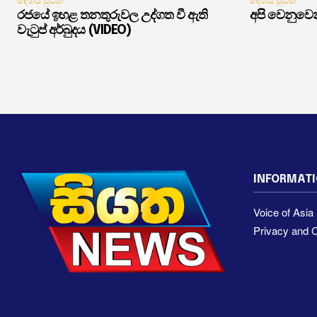
දේශීය පුවත්
දේශීය පුවත්
රජයේ ඉහළ තනතුරුවල උද්ගත වී ඇති
අපි වෙනුවෙන
වැටුප් අර්බුදය (VIDEO)
INFORMAT
Voice of Asi
Privacy and C