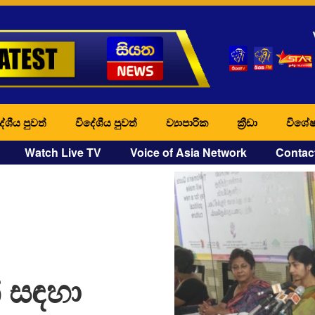
ේශීය පුවත්
විදේශීය පුවත්
ව්‍යාපාරික
ක්‍රීඩා
විශේෂ
Watch Live TV
Voice of Asia Network
Contac
 සඳහා