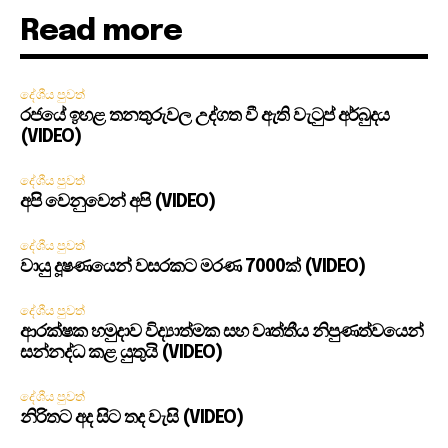
Read more
දේශීය පුවත්
රජයේ ඉහළ තනතුරුවල උද්ගත වී ඇති වැටුප් අර්බුදය
(VIDEO)
දේශීය පුවත්
අපි වෙනුවෙන් අපි (VIDEO)
දේශීය පුවත්
වායු දූෂණයෙන් වසරකට මරණ 7000ක් (VIDEO)
දේශීය පුවත්
ආරක්ෂක හමුදාව විද්‍යාත්මක සහ වෘත්තීය නිපුණත්වයෙන්
සන්නද්ධ කළ යුතුයි (VIDEO)
දේශීය පුවත්
නිරිතට අද සිට තද වැසි (VIDEO)