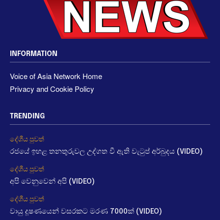
INFORMATION
Voice of Asia Network Home
Privacy and Cookie Policy
TRENDING
දේශීය පුවත්
රජයේ ඉහළ තනතුරුවල උද්ගත වී ඇති වැටුප් අර්බුදය (VIDEO)
දේශීය පුවත්
අපි වෙනුවෙන් අපි (VIDEO)
දේශීය පුවත්
වායු දූෂණයෙන් වසරකට මරණ 7000ක් (VIDEO)