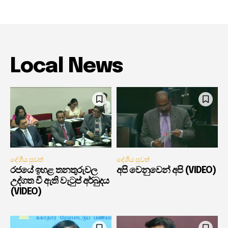
Local News
දේශීය පුවත්
දේශීය පුවත්
රජයේ ඉහළ තනතුරුවල
අපි වෙනුවෙන් අපි (VIDEO)
උද්ගත වී ඇති වැටුප් අර්බුදය
(VIDEO)