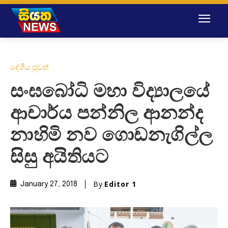
දේශීය පුවත්
සංඝබෝධි මහා විද්‍යාලයේ
ආචාර්ය පන්නිල ආනන්ද
නාහිමි නව ගොඩනැගිල්ල
සිසු අයිතියට
By
Editor 1
January 27, 2018