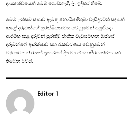
දායකත්වයෙන් මෙම ගොඩනැගිල්ල ඉදිකර තිබේ.
මෙම උත්සව සභාව ඇමතූ ජනාධිපතිතුමා වැඩිදුරටත් සඳහන්
කළේ දරුවන්ගේ සුරක්ෂිතතාවය වෙනුවෙන් පසුගියදා
ආරම්භ කළ දරුවන් සුරකිමු ජාතික වැඩසටහන ඔස්සේ
දරුවන්ගේ ආරක්ෂාව සහ රැකවරණය වෙනුවෙන්
වැඩසටහන් රැසක් දැනටමත් දීප ව්‍යාප්තව කි‍්‍රයාත්මක කර
තිබෙන බවයි.
Editor 1