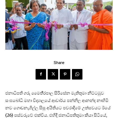
Share
ජනාධිපති ගරු මෛතී‍්‍රපාල සිරිසේන මැතිතුමා නිට්ටඹුව
සංඝබෝධි මහා විද්‍යාලයේ ආචාර්ය පන්නිල ආනන්ද නාහිමි
නව ගොඩනැගිල්ල සිසු අයිතියට පවරාදීමේ උත්සවයට ඊයේ
(26) පස්වරුවේ එක්විය. එහිදී ජනාධිපතිතුමා කියා සිටියේ,