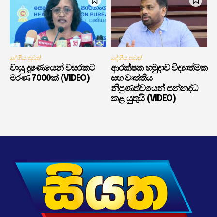
දේශීය පුවත්
දේශීය පුවත්
වායු දූෂණයෙන් වසරකට
ආරක්ෂක හමුදාව විද්‍යාත්මක
මරණ 7000ක් (VIDEO)
සහ වෘත්තීය
නිපුණත්වයෙන් සන්නද්ධ
කළ යුතුයි (VIDEO)