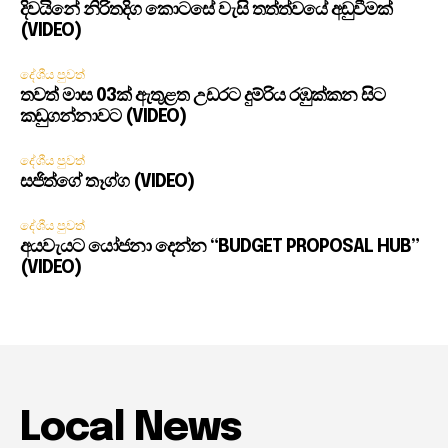
දිවයිනේ නිරිතදිග කොටසේ වැසි තත්ත්වයේ අඩුවීමක්
(VIDEO)
දේශීය පුවත්
තවත් මාස 03ක් ඇතුළත උඩරට දුම්රිය රඹුක්කන සිට
කඩුගන්නාවට (VIDEO)
දේශීය පුවත්
සජිත්ගේ තෑග්ග (VIDEO)
දේශීය පුවත්
අයවැයට යෝජනා දෙන්න “BUDGET PROPOSAL HUB”
(VIDEO)
Local News