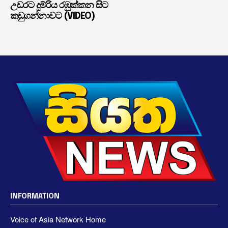
උඩරට දුම්රිය රඹුක්කන සිට
කඩුගන්නාවට (VIDEO)
INFORMATION
Voice of Asia Network Home