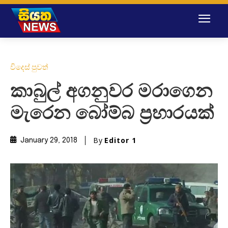
විදෙස් පුවත්
කාබුල් අගනුවර මරාගෙන
මැරෙන බෝම්බ ප්‍රහාරයක්
By
Editor 1
January 29, 2018