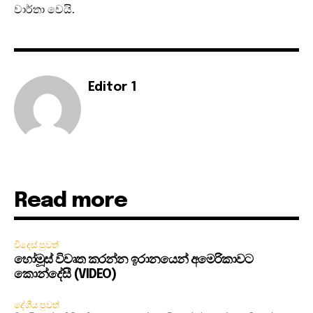
වාර්තා වෙයි.
Editor 1
Read more
විදෙස් පුවත්
හෝමූස් විවෘත කරන්න ඉරානයෙන් අමෙරිකාවට
කොන්දේසී (VIDEO)
දේශීය පුවත්