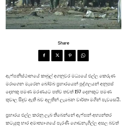
Share
ඇෆ්ඝනිස්ථානයේ කාබුල් අගනුවර මධ්‍යයේ එල්ල කෙරුණ
මරාගෙන මැරෙන බෝම්බ ප්‍රහාරයෙන් පුද්ගලයන් අනූපස්
දෙනකු පමණ මරණයට පත්ව තවත් 157 දෙනකුට පමණ
තුවාල සිදුව ඇති බව අලුතින් ලැබෙන වාර්තා මගින් පැවසෙයි.
ප්‍රහාරය එල්ල කරනු ලැබ තිබෙන්නේ ඇෆ්ඝන් අභ්‍යන්තර
කටයුතු භාර අමාත්‍යාංශයේ පැරණි ගොඩනැගිල්ල අසල බවත්