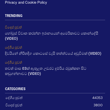
Privacy and Cookie Policy
TRENDING
විදෙස් පුවත්
හෝමූස් විවෘත කරන්න ඉරානයෙන් අමෙරිකාවට කොන්දේසී
(VIDEO)
දේශීය පුවත්
දිවයිනේ නිරිතදිග කොටසේ වැසි තත්ත්වයේ අඩුවීමක් (VIDEO)
දේශීය පුවත්
තවත් මාස 03ක් ඇතුළත උඩරට දුම්රිය රඹුක්කන සිට
කඩුගන්නාවට (VIDEO)
CATEGORIES
දේශීය පුවත්
44353
විදෙස් පුවත්
3800