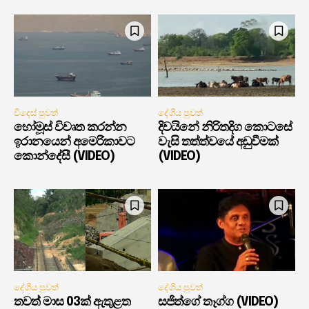
විදෙස් පුවත්
දේශීය පුවත්
හෝමූස් විවෘත කරන්න
දිවයිනේ නිරිතදිග කොටසේ
ඉරානයෙන් අමෙරිකාවට
වැසි තත්ත්වයේ අඩුවීමක්
කොන්දේසී (VIDEO)
(VIDEO)
දේශීය පුවත්
දේශීය පුවත්
තවත් මාස 03ක් ඇතුළත
සජිත්ගේ තෑග්ග (VIDEO)