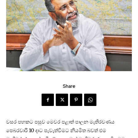
Share
වසර පහකට පසුව මෙවර පළාත් පාලන මැතිරවණය
පෙබරවාරි 10 දාට පැවැත්වීමට නියමිත බවත් එම