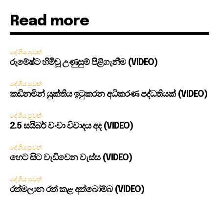
Read more
දේශීය පුවත්
රුමේෂ්ට හිමිවූ උණුසුම් පිළිගැනීම (VIDEO)
දේශීය පුවත්
කඩිනමින් යුක්තිය ඉටුකරන අධිකරණ පද්ධතියක් (VIDEO)
දේශීය පුවත්
2.5 සයිබර් වංචා විවාදය අද (VIDEO)
දේශීය පුවත්
හෙට සිට වැඩිවෙන වැස්ස (VIDEO)
දේශීය පුවත්
රත්මලාන රත් කළ අත්බෝම්බ (VIDEO)