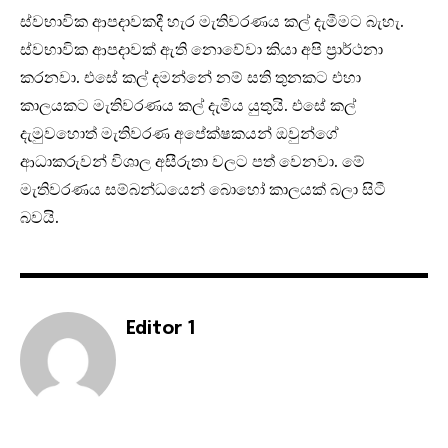
ස්වභාවික ආපදාවකදී හැර මැතිවරණය කල් දැමීමට බැහැ.
ස්වභාවික ආපදාවක් ඇති නොවේවා කියා අපි ප්‍රාර්ථනා
කරනවා. එසේ කල් දමන්නේ නම් සති තුනකට එහා
කාලයකට මැතිවරණය කල් දැමිය යුතුයි. එසේ කල්
දැමුවහොත් මැතිවරණ අපේක්ෂකයන් ඔවුන්ගේ
ආධාකරුවන් විශාල අසීරුතා වලට පත් වෙනවා. මේ
මැතිවරණය සම්බන්ධයෙන් බොහෝ කාලයක් බලා සිටී
බවයි.
Editor 1