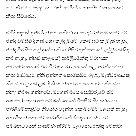
පැවැති මාධ්‍ය හමුවකට එක් වෙමින් සභාපතිවරයා මේ බව
කියා සිටියේය.
එහිදි අදහස් දක්වමින් සභාපතිවරයා තවදුරටත් පැවසුවේ මේ
ඡන්ද විමසීම දිනක් හෝ කල්දැමීමට කොමිසම කැමැති නැහැ.
ඡන්ද විමසීම කල් දාන්න කියා කිසිවකුත් මගෙන් ඉල්ලීමක් සිදු
කර නැහැ. නිහඩ කාලයේදී පාර්ලිමේන්තු විවාදයක්
පැවැත්වුවහොත් එම විවාදය මාධ්‍යයෙන් පළ කරන්න එපා
කියා මාධ්‍යයට නිති දාන්නත් කොමිසමට බැහැ. මැතිවරණයක
නිහඩ කාලයක් ලබා දී තිබෙන්නේ මහජනතාවට නිහඩව
තීන්දු තීරණ ගන්නටයි. මගෙන් ඊයේ ‍පෙරවරුවේ සිට
බොහෝ දෙනා මේ සම්බන්ධයෙන් විමසීම් සිදු කරනවා.
පාර්ලිමේන්තුවට නියෝග දෙන්න කොමිසමට බලයක් නැහැ.
කොමිසන් සභාවේ සාමාජිකයන් තිදෙනා එක්ව මේ
සම්බන්ධයෙන් සාකච්ඡා කිරිමට බලාපොරොත්තු වෙනවා.