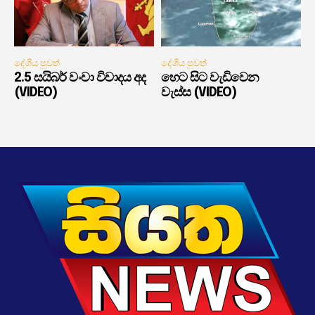
දේශීය පුවත්
දේශීය පුවත්
2.5 සයිබර් වංචා විවාදය අද
හෙට සිට වැඩිවෙන
(VIDEO)
වැස්ස (VIDEO)