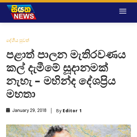
දේශීය පුවත්
පළාත් පාලන මැතිරවණය
කල් දැමීමේ සූදානමක්
නැහැ – මහින්ද දේශප්‍රිය
මහතා
By
Editor 1
January 29, 2018