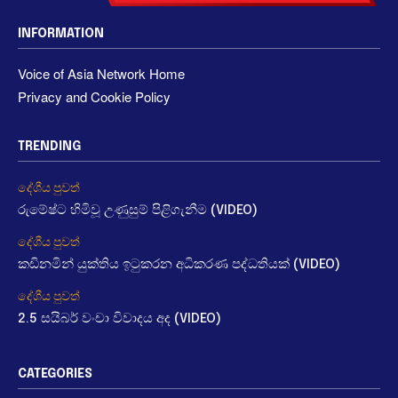
INFORMATION
Voice of Asia Network Home
Privacy and Cookie Policy
TRENDING
දේශීය පුවත්
රුමේෂ්ට හිමිවූ උණුසුම් පිළිගැනීම (VIDEO)
දේශීය පුවත්
කඩිනමින් යුක්තිය ඉටුකරන අධිකරණ පද්ධතියක් (VIDEO)
දේශීය පුවත්
2.5 සයිබර් වංචා විවාදය අද (VIDEO)
CATEGORIES