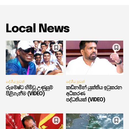
Local News
දේශීය පුවත්
දේශීය පුවත්
රුමේෂ්ට හිමිවූ උණුසුම්
කඩිනමින් යුක්තිය ඉටුකරන
පිළිගැනීම (VIDEO)
අධිකරණ
පද්ධතියක් (VIDEO)