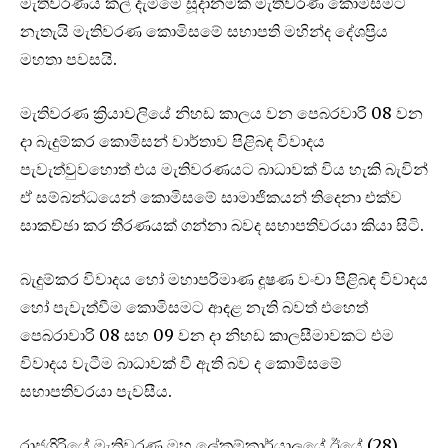
මැතිවරණය කල් දැමීමේ සූදානමක් මැතිවරණ කොමිසමට
නැතැයි මැතිවරණ කොමිසමේ සභාපති මහින්ද දේශප්‍රිය
මහතා පවසයි.
මැතිවරණ ක්‍රියාවලියේ නිහඩ කාලය වන පෙබරවාරි 08 වන
දා බැදුම්කර කොමිසන් වාර්තාව පිළිබඳ විවාදය
පැවැත්වුවහොත් එය මැතිවරණයට බාධාවක් විය හැකි බැවින්
ඒ සම්බන්ධයෙන් කොමිසමේ සාමාජිකයන් තිදෙනා එක්ව
සාකච්ඡා කර තීරණයක් ගන්නා බවද සභාපතිවරයා කියා සිටි.
බැදුම්කර විවාදය හෝ මහාපරිමාණ දූෂණ වංචා පිළිබඳ විවාදය
හෝ පැවැත්වීම කොමිසමට ආදළ නැති බවත් එහෙත්
පෙබරාවාරි 08 සහ 09 වන දා නිහඩ කාලසීමාවකට එම
විවාදය වැටීම බාධාවක් වී ඇති බව ද කොමිසමේ
සභාපතිවරයා පැවසීය.
රාජගිරියේ මැතිවරණ මහ ලේකම්කාර්යාලයේ ඊයේ (28)