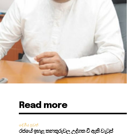
Read more
දේශීය පුවත්
රජයේ ඉහළ තනතුරුවල උද්ගත වී ඇති වැටුප්