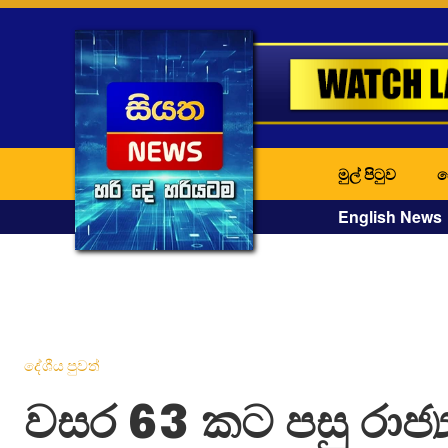
මුල් පිටුව
ද
English News
දේශීය පුවත්
වසර 63 කට පසු රාජ්