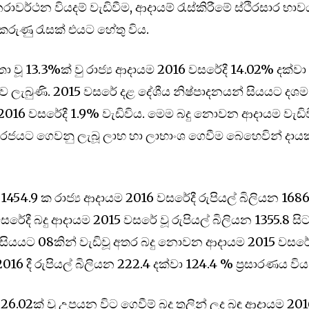
පුනරාවර්ථන වියදම් වැඩිවීම, ආදායම් රැස්කිරීමේ ස්ථිරසාර භා
කරුණු රැසක් එයට හේතු විය.
තා වූ 13.3%ක් වු රාජ්‍ය ආදායම 2016 වසරේදී 14.02% දක්වා
 ලැබුණි. 2015 වසරේ දළ දේශීය නිෂ්පාදනයන් සියයට දශම
016 වසරේදී 1.9% වැඩිවිය. මෙම බදු නොවන ආදායම වැඩි
න් රජයට ගෙවනු ලැබූ ලාභ හා ලාභාංශ ගෙවීම බෙහෙවින් දාය
 1454.9 ක රාජ්‍ය ආදායම 2016 වසරේදී රුපියල් බිලියන 1686
වසරේදී බදු ආදායම 2015 වසරේ වූ රුපියල් බිලියන 1355.8 සි
වා සියයට 08කින් වැඩිවූ අතර බදු නොවන ආදායම 2015 වසර
016 දී රුපියල් බිලියන 222.4 දක්වා 124.4 % ප්‍රසාරණය විය
26.02ක් වූ උපයන විට ගෙවීම් බදු තුලින් ලද බඳු ආදායම 2016