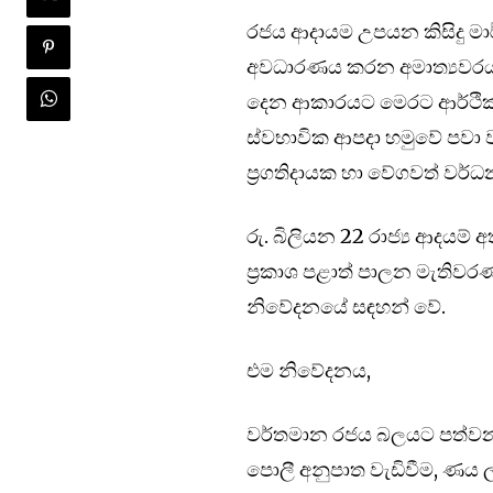
රජය ආදායම උපයන කිසිදු 
අවධාරණය කරන අමාත්‍යවරයා අන
දෙන ආකාරයට මෙරට ආර්ථිකය
ස්වභාවික ආපදා හමුවේ පවා 
ප්‍රගතිදායක හා වේගවත් වර්
රු. බිලියන 22 රාජ්‍ය ආදයම් අ
ප්‍රකාශ පළාත් පාලන මැති
නිවේදනයේ සඳහන් වේ.
එම නිවේදනය,
වර්තමාන රජය බලයට පත්වන ව
පොලී අනුපාත වැඩිවීම, ණය ල