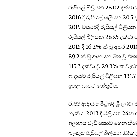
රුපියල් බිලියන 28.02 දක්වා 
2016 දී රුපියල් බිලියන 2
2015 වසරේදී රුපියල් බිලිය
රුපියල් බිලියන 283.5 දක්වා
2015 දී 16.2% ක් වූ අතර 201
89.2 ක් වූ ආනයන මත වූ එක
115.3 දක්වා වූ 29.3% ක වැඩ
ආදායම රුපියල් බිලියන 131.7
ඉහල යාමට හේතුවිය.
රාජ්‍ය ආදායම් පිළිබද ශ්‍රී ල
හැකිය. 2013 දී බිලියන 24ක
අලාභය වැඩි කොට ගෙන තිබේ.
බැංකුව රුපියල් බිලියන 22ක 