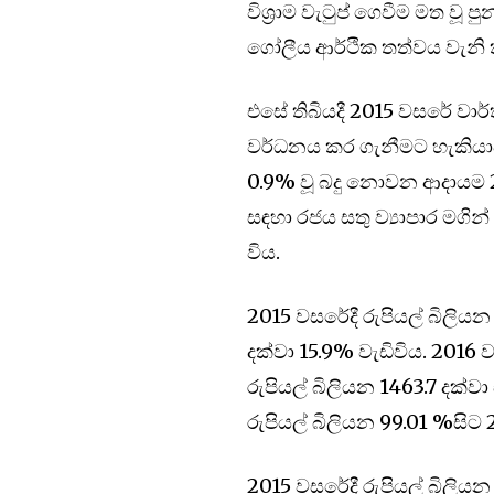
විශ්‍රාම වැටුප් ගෙවීම මත වූ 
ගෝලීය ආර්ථික තත්වය වැනි 
එසේ තිබියදී 2015 වසරේ වාර්
වර්ධනය කර ගැනීමට හැකියාව
0.9% වූ බදු නොවන ආදායම 2
සඳහා රජය සතු ව්‍යාපාර මගි
විය.
2015 වසරේදී රුපියල් බිලියන
දක්වා 15.9% වැඩිවිය. 2016 
රුපියල් බිලියන 1463.7 දක්
රුපියල් බිලියන 99.01 %සිට 2
2015 වසරේදී රුපියල් බිලියන 