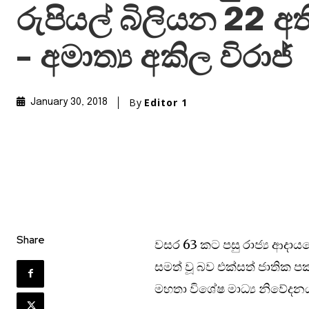
රුපියල් බිලියන 22 අත
– අමාත්‍ය අකිල විරාජ්
By
Editor 1
January 30, 2018
Share
වසර 63 කට පසු රාජ්‍ය ආදාය
සමත් වූ බව එක්සත් ජාතික ප
මහතා විශේෂ මාධ්‍ය නිවේදනය