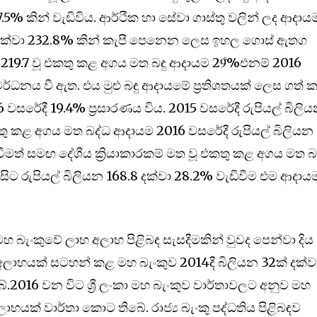
7.5% කින් වැඩිවිය. ආර්ථික හා සේවා ගාස්තු වලින් ලද ආදාය
0.5 දක්වා 232.8% කින් කැපී පෙනෙන ලෙස ඉහල ගොස් ඇතග
න 219.7 වූ එකතු කළ අගය මත බඳු ආදායම 29්%එනම් 2016
 වර්ධනය වී ඇත. එය මුළු බඳු ආදායමේ ප්‍රතිශතයක් ලෙස ගත් 
6 වසරේදී 19.4% ප්‍රසාරණය විය. 2015 වසරේදී රුපියල් බිලි
තු කළ අගය මත බද්ධ ආදායම 2016 වසරේදී රුපියල් බිලියන
ිවීමත් සමඟ දේශීය ක්‍රියාකාරකම් මත වූ එකතු කළ අගය මත බඳ
 සිට රුපියල් බිලියන 168.8 දක්වා 28.2% වැඩිවීම එම ආදාය
ංකා මහ බැංකුවේ ලාභ අලාභ පිළිබඳ සැසදීමකින් වුවද පෙන්වා දිය
 අලාභයක් සටහන් කළ මහ බැංකුව 2014දී බිලියන 32ක් දක්ව
2016 වන විට ශ්‍රී ලංකා මහ බැංකුව වාර්තාවලට අනුව මහ
ලාභයක් වාර්තා කොට තිබේ. රාජ්‍ය බැංකු පද්ධතිය පිළිබඳව