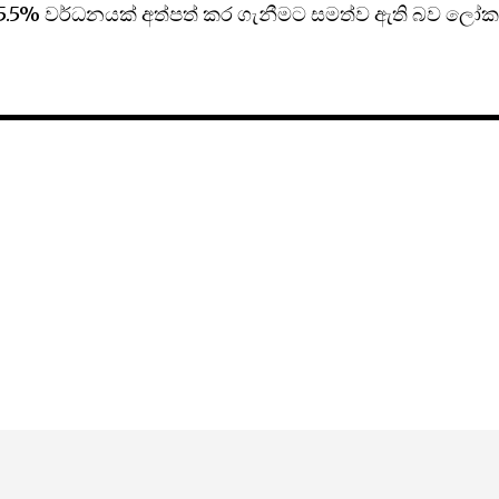
 5.5% වර්ධනයක් අත්පත් කර ගැනීමට සමත්ව ඇති බව ලෝ