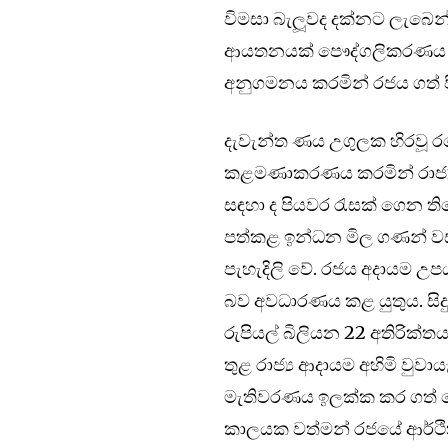
විමසා බැලූවද දක්නට ලැබෙන්න
ආයතනයක් පෞද්ගලිකරණය කර න
අනුගමනය කරමින් රජය ගත් පිය
දැවැන්ත ණය උගුලක හිරවූ 
කළමණාකරණය කරමින් රාජ්‍ය
සඳහා ද පියවර රැසක් ගෙන ති
පත්කළ ඉන්ධන මිල ගණන් වස
පැහැදිලි වේ. රජය අදායම 
බව අවධාරණය කළ යුතුය. සිද
රුපියල් බිලියන 22 අතිරික්තය
තුළ රාජ්‍ය ආදායම අහිමි වුව
මැතිවරණය ඉලක්ක කර ගත් ද
කාලයක වත්මන් රජයේ ආර්ථික