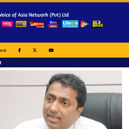
ාංග
t