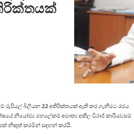
ිරික්තයක්
මේ රුපියල් බිලියන 22 අතිරික්තයක් ඇති කර ගැනීමට රජය
ක්ෂයේ නියෝජ්‍ය මහලේකම් අමාත්‍ය අකිල විරාජ් කාරියවසම්
ක් නිකුත් කරමින් සඳහන් කරයි.