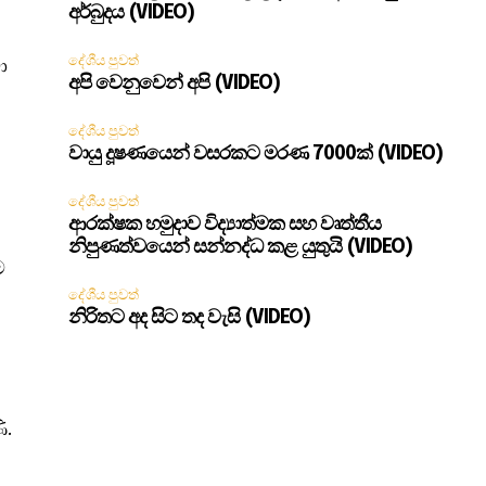
අර්බුදය (VIDEO)
දේශීය පුවත්
ා
අපි වෙනුවෙන් අපි (VIDEO)
දේශීය පුවත්
වායු දූෂණයෙන් වසරකට මරණ 7000ක් (VIDEO)
දේශීය පුවත්
ආරක්ෂක හමුදාව විද්‍යාත්මක සහ වෘත්තීය
නිපුණත්වයෙන් සන්නද්ධ කළ යුතුයි (VIDEO)
ම
දේශීය පුවත්
නිරිතට අද සිට තද වැසි (VIDEO)
ි.