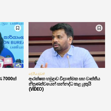
දේශීය පුවත්
ණ 7000ක්
ආරක්ෂක හමුදාව විද්‍යාත්මක සහ වෘත්තීය
නිපුණත්වයෙන් සන්නද්ධ කළ යුතුයි
(VIDEO)