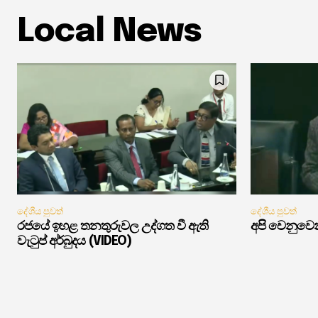
Local News
දේශීය පුවත්
දේශීය පුවත්
රජයේ ඉහළ තනතුරුවල උද්ගත වී ඇති
අපි වෙනුවෙන
වැටුප් අර්බුදය (VIDEO)