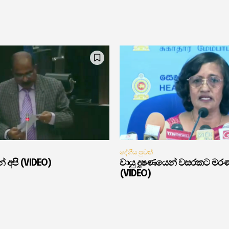
දේශීය පුවත්
් අපි (VIDEO)
වායු දූෂණයෙන් වසරකට මර
(VIDEO)