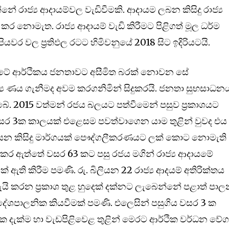
ේ රාජ්‍ය ආදායම්වල වැඩිවීමකි. ආදායම ලබන කිසිදු රාජ්‍ය
ොමැත. රාජ්‍ය ආදායම් වැඩි කිරීමට පිළිගත් මූල ධර්ම
වර වල ප්‍රතිඵල රටට හිමිවනුයේ 2018 සිට ඉදිරියටයි.
රටේ ආර්ථිකය ජනතාවට අසීමිත බරක් නොවන සේ
 ණය ගැනීමද අවම කරගනිමින් සිදුකරයි. ජනතා සුභසාධන
බේ. 2015 වත්මන් රජය බලයට පත්වීමෙන් පසුව ප්‍රකාශයට
ර 3ක කාලයක් එළෙසම පවත්වාගෙන යාම තුළින් වුවද එය
උපයන කිසිදු මාර්ගයක් පෞද්ගලීකරණයට ලක් කොට නොමැති
ුකර ඇත්තේ වසර 63 කට පසු රජය මගින් රාජ්‍ය ආදායමේ
ක් ඇති කිරීම පමණි. රු. බිලියන 22 රාජ්‍ය ආදයම් අතිරික්තය
ායැයි කරන ප්‍රකාශ තුළ හුදෙක් දක්නට ලැබෙන්නේ පළාත් පා
ේශපාලනික කියවීමක් පමණි. එලෙසින් පසුගිය වසර 3 ක
 දැක්ම හා වැඩපිළිවෙළ තුළින් මෙරට ආර්ථික වර්ධන වේ