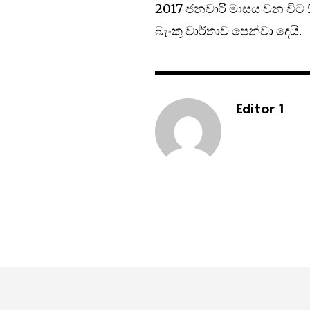
2017 ජනවාරි මාසය වන විට
බැංකු වාර්තාව පෙන්වා දෙයි.
Editor 1