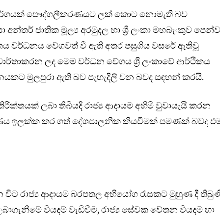
මාර්ගයක් පෞද්ගලීකරණයට ලක් කොට නොමැති බව
්තර් ජාතික මූල්‍ය අරමුදල හා ශ්‍රී ලංකා මහබැංකුව පෙන්ව
 වර්ධනය වේගවත් වී ඇති අතර පසුගිය වසරේ ඇතිවූ
වාර්තාකරන ලද මෙම වර්ධන වේගය ශ්‍රී ලංකාවේ ආර්ථිකය
ධනයකට මුලපුරා ඇති බව පැහැදිලි වන බවද සඳහන් කරයි.
තිරික්තයක් ලබා තිබියදි රාජ්‍ය ආදායම අහිමි වුවායැයි කරන
වරණය ඉලක්ක කර ගත් දේශපාලනික කියවීමක් පමණක් බවද එ
ිට රාජ්‍ය ආදායම බරපතල අභියෝග රැසකට මුහුණ දී තිබුණ
බාගැනීමේ වියදම් වැඩිවීම, රාජ්‍ය සේවක වේතන වියදම හා