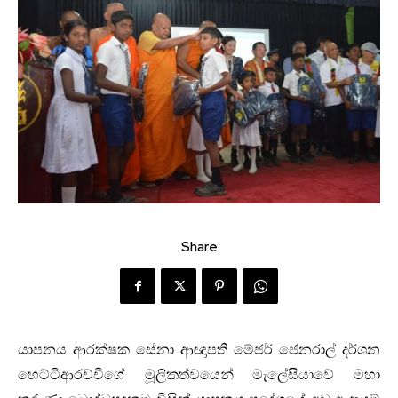
Share
යාපනය ආරක්ෂක සේනා ආඥාපති මේජර් ජෙනරාල් දර්ශන
හෙට්ටිආරච්චිගේ මූලිකත්වයෙන් මැලේසියාවේ මහා