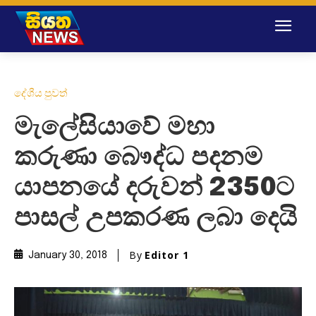
දේශීය පුවත්
මැලේසියාවේ මහා
කරුණා බෞද්ධ පදනම
යාපනයේ දරුවන් 2350ට
පාසල් උපකරණ ලබා දෙයි
By
Editor 1
January 30, 2018