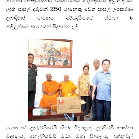
කරුණා බෞද්ධපදනම විසින් යාපනය ප්‍රදේශයේ අඩු ආදායම්
ලාභි පාසල් දරුවන් 2350 දෙනෙකු වෙත පාසල් උපකරණ
ලබාදීමක් යාපනය අර්ධද්වීපයේ ස්ථාන 6
කදී උත්සවාකාරයෙන් සිදුකරන ලදී.
යාපනයේ ඌරුම්පිරෙයි හින්දු විද්‍යාලය, උඩුපිඩ්ඩි කාන්තා
විද්‍යාලය, නෙල්ලියඩ්ඩි මධ්‍ය මහා විද්‍යාලය, ඉන්නුවිල්