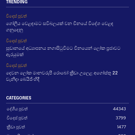
TRENDING
විදෙස් පුවත්
ගෝලීය වෙළඳාමට සවිබලයක් වන චීනයේ විදේශ වෙළඳ
ගනුදෙනු
විදෙස් පුවත්
සුඩානයේ අධ්‍යාපනය නගාසිටුවීමට චීනයෙන් ලෝක ප්‍රජාවට
ඇරයුමක්
විදෙස් පුවත්
දෙවන ලෝක මානවරූපී රොබෝ ක්‍රීඩා උලෙළ අගෝස්තු 22
වැනිදා බෙයිජිංහිදී
CATEGORIES
දේශීය පුවත්
44343
විදෙස් පුවත්
3799
ක්‍රීඩා පුවත්
1477