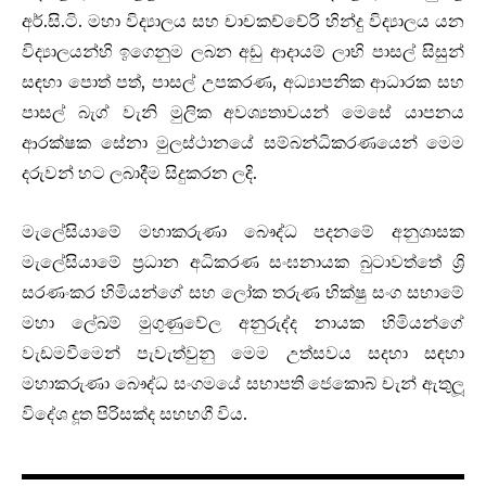
අර්.සි.ටි. මහා විද්‍යාලය සහ චාචකච්චේරි හින්දු විද්‍යාලය යන
විද්‍යාලයන්හි ඉගෙනුම ලබන අඩු ආදායම් ලාභි පාසල් සිසුන්
සඳහා පොත් පත්, පාසල් උපකරණ, අධ්‍යාපනික ආධාරක සහ
පාසල් බැග් වැනි මුලික අවශ්‍යතාවයන් මෙසේ යාපනය
ආරක්ෂක සේනා මුලස්ථානයේ සම්බන්ධිකරණයෙන් මෙම
දරුවන් හට ලබාදීම සිදුකරන ලදි.
මැලේසියාමේ මහාකරුණා බෞද්ධ පදනමේ අනුශාසක
මැලේසියාමේ ප්‍රධාන අධිකරණ සංඝනායක බුටාවත්තේ ශ්‍රි
සරණංකර හිමියන්ගේ සහ ලෝක තරුණ භික්ෂු සංග සභාමේ
මහා ලේඛම් මුගුණුවේල අනුරුද්ද නායක හිමියන්ගේ
වැඩමවීමෙන් පැවැත්වුනු මෙම උත්සවය සදහා සඳහා
මහාකරුණා බෞද්ධ සංගමයේ සභාපති ජෙකොබ් චැන් ඇතුලූ
විදේශ දූත පිරිසක්ද සහභගී විය.