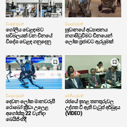
විදෙස් පුවත්
විදෙස් පුවත්
ගෝලීය වෙළඳාමට
සුඩානයේ අධ්‍යාපනය
සවිබලයක් වන චීනයේ
නගාසිටුවීමට චීනයෙන්
විදේශ වෙළඳ ගනුදෙනු
ලෝක ප්‍රජාවට ඇරයුමක්
විදෙස් පුවත්
දේශීය පුවත්
දෙවන ලෝක මානවරූපී
රජයේ ඉහළ තනතුරුවල
රොබෝ ක්‍රීඩා උලෙළ
උද්ගත වී ඇති වැටුප් අර්බුදය
අගෝස්තු 22 වැනිදා
(VIDEO)
බෙයිජිංහිදී