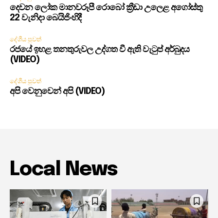
දෙවන ලෝක මානවරූපී රොබෝ ක්‍රීඩා උලෙළ අගෝස්තු
22 වැනිදා බෙයිජිංහිදී
දේශීය පුවත්
රජයේ ඉහළ තනතුරුවල උද්ගත වී ඇති වැටුප් අර්බුදය
(VIDEO)
දේශීය පුවත්
අපි වෙනුවෙන් අපි (VIDEO)
Local News