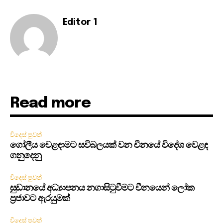
Editor 1
Read more
විදෙස් පුවත්
ගෝලීය වෙළඳාමට සවිබලයක් වන චීනයේ විදේශ වෙළඳ
ගනුදෙනු
විදෙස් පුවත්
සුඩානයේ අධ්‍යාපනය නගාසිටුවීමට චීනයෙන් ලෝක
ප්‍රජාවට ඇරයුමක්
විදෙස් පුවත්