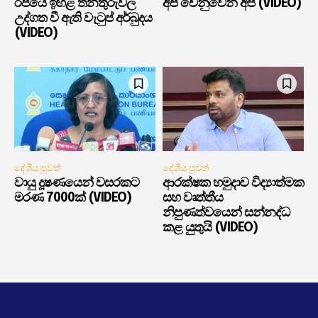
රජයේ ඉහළ තනතුරුවල
අපි වෙනුවෙන් අපි (VIDEO)
උද්ගත වී ඇති වැටුප් අර්බුදය
(VIDEO)
දේශීය පුවත්
දේශීය පුවත්
වායු දූෂණයෙන් වසරකට
ආරක්ෂක හමුදාව විද්‍යාත්මක
මරණ 7000ක් (VIDEO)
සහ වෘත්තීය
නිපුණත්වයෙන් සන්නද්ධ
කළ යුතුයි (VIDEO)