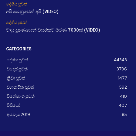
දේශීය පුවත්
අපි වෙනුවෙන් අපි (VIDEO)
දේශීය පුවත්
වායු දූෂණයෙන් වසරකට මරණ 7000ක් (VIDEO)
CATEGORIES
දේශීය පුවත්
44343
විදෙස් පුවත්
3796
ක්‍රීඩා පුවත්
1477
ව්‍යාපාරික පුවත්
592
විශේෂාංග පුවත්
410
වීඩීයෝ
407
අයවැය 2019
85