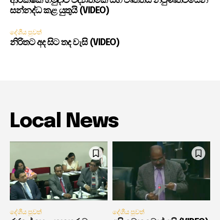
ආරක්ෂක හමුදාව විද්‍යාත්මක සහ වෘත්තීය නිපුණත්වයෙන්
සන්නද්ධ කළ යුතුයි (VIDEO)
දේශීය පුවත්
නිරිතට අද සිට තද වැසි (VIDEO)
Local News
දේශීය පුවත්
දේශීය පුවත්