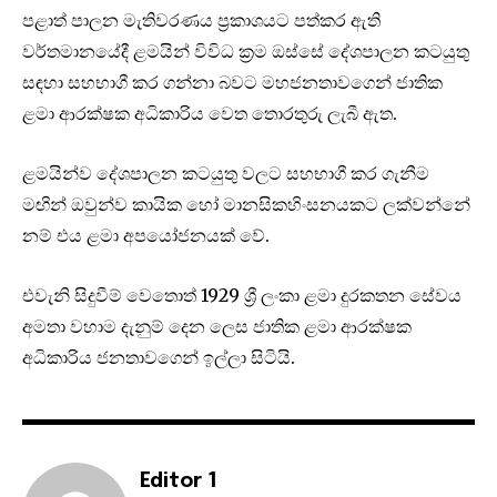
පළාත් පාලන මැතිවරණය ප්‍රකාශයට පත්කර ඇති
වර්තමානයේදී ළමයින් විවිධ ක්‍රම ඔස්සේ දේශපාලන කටයුතු
සඳහා සහභාගී කර ගන්නා බවට මහජනතාවගෙන් ජාතික
ළමා ආරක්ෂක අධිකාරිය වෙත තොරතුරු ලැබී ඇත.
ළමයින්ව දේශපාලන කටයුතු වලට සහභාගී කර ගැනීම
මඟින් ඔවුන්ව කායික හෝ මානසිකහිංසනයකට ලක්වන්නේ
නම් එය ළමා අපයෝජනයක් වේ.
එවැනි සිදුවීම් වෙතොත් 1929 ශ්‍රී ලංකා ළමා දුරකතන සේවය
අමතා වහාම දැනුම් දෙන ලෙස ජාතික ළමා ආරක්ෂක
අධිකාරිය ජනතාවගෙන් ඉල්ලා සිටියි.
Editor 1