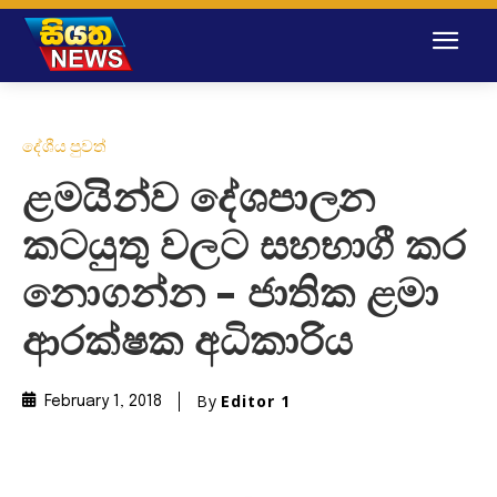
දේශීය පුවත්
ළමයින්ව දේශපාලන
කටයුතු වලට සහභාගී කර
නොගන්න – ජාතික ළමා
ආරක්ෂක අධිකාරිය
By
Editor 1
February 1, 2018