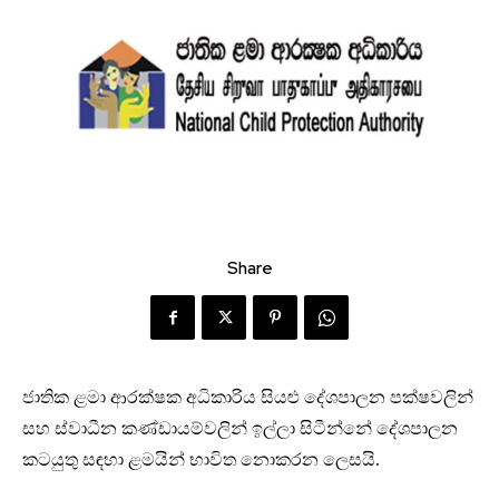
Share
ජාතික ළමා ආරක්ෂක අධිකාරිය සියළු දේශපාලන පක්ෂවලින්
සහ ස්වාධීන කණ්ඩායම්වලින් ඉල්ලා සිටීන්නේ දේශපාලන
කටයුතු සඳහා ළමයින් භාවිත නොකරන ලෙසයි.