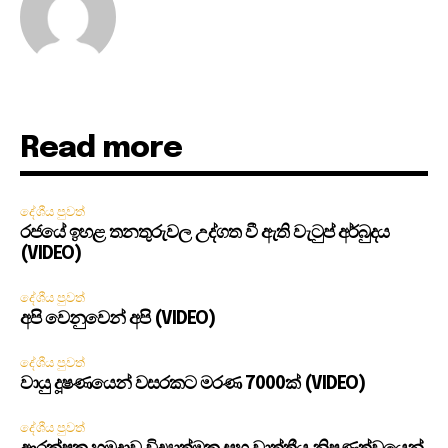
Read more
දේශීය පුවත්
රජයේ ඉහළ තනතුරුවල උද්ගත වී ඇති වැටුප් අර්බුදය
(VIDEO)
දේශීය පුවත්
අපි වෙනුවෙන් අපි (VIDEO)
දේශීය පුවත්
වායු දූෂණයෙන් වසරකට මරණ 7000ක් (VIDEO)
දේශීය පුවත්