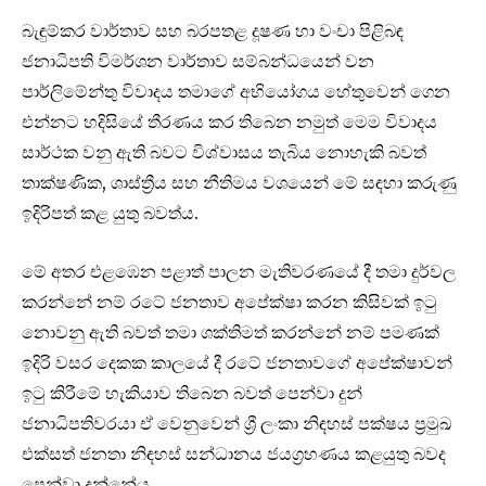
බැඳුම්කර වාර්තාව සහ බරපතළ දූෂණ හා වංචා පිළිබඳ
ජනාධිපති විමර්ශන වාර්තාව සම්බන්ධයෙන් වන
පාර්ලිමේන්තු විවාදය තමාගේ අභියෝගය හේතුවෙන් ගෙන
එන්නට හදිසියේ තීරණය කර තිබෙන නමුත් මෙම විවාදය
සාර්ථක වනු ඇති බවට විශ්වාසය තැබිය නොහැකි බවත්
තාක්ෂණික, ශාස්ත්‍රීය සහ නීතිමය වශයෙන් මේ සඳහා කරුණු
ඉදිරිපත් කළ යුතු බවත්ය.
මේ අතර එළඹෙන පළාත් පාලන මැතිවරණයේ දී තමා දුර්වල
කරන්නේ නම් රටේ ජනතාව අපේක්ෂා කරන කිසිවක් ඉටු
නොවනු ඇති බවත් තමා ශක්තිමත් කරන්නේ නම් පමණක්
ඉදිරි වසර දෙකක කාලයේ දී රටේ ජනතාවගේ අපේක්ෂාවන්
ඉටු කිරීමේ හැකියාව තිබෙන බවත් පෙන්වා දුන්
ජනාධිපතිවරයා ඒ වෙනුවෙන් ශ්‍රී ලංකා නිඳහස් පක්ෂය ප්‍රමුඛ
එක්සත් ජනතා නිඳහස් සන්ධානය ජයග්‍රහණය කළයුතු බවද
පෙන්වා දුන්නේය.