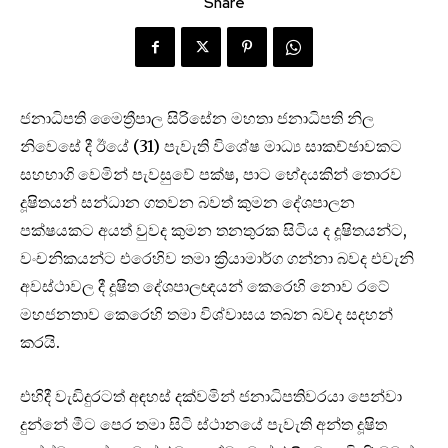
Share
ජනාධිපති මෛත්‍රීපාල සිරිසේන මහතා ජනාධිපති නිල
නිවෙසේ දී ඊයේ (31) පැවැති විශේෂ මාධ්‍ය සාකච්ඡාවකට
සහභාගි වෙමින් පැවසුවේ පක්ෂ, පාට භේදයකින් තොරව
දූෂිතයන් සන්ධාන ගතවන බවත් කුමන දේශපාලන
පක්ෂයකට අයත් වුවද කුමන තනතුරක සිටිය ද දූෂිතයන්ට,
වංචනිකයන්ට එරෙහිව තමා ක්‍රියාමාර්ග ගන්නා බවද එවැනි
අවස්ථාවල දී දූෂිත දේශපාලඥයන් කෙරෙහි නොව රටේ
මහජනතාව කෙරෙහි තමා විශ්වාසය තබන බවද සදහන්
කරයි.
එහිදී වැඩිදුරටත් අඳහස් දක්වමින් ජනාධිපතිවරයා පෙන්වා
දුන්නේ මීට පෙර තමා සිටි ස්ථානයේ පැවැති අන්ත දූෂිත