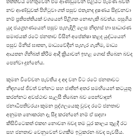
තත්ත්වය හේතුවෙන් එම ආණ්ඩුවෙන් එළියට පැමිණි බවත්
නව ආණ්ඩුවක් පිහිටුවා ගත් පසුව එතැනද දූෂණය සිදුවනවා
නම් ප්‍රතිපත්තියක් වශයෙන් පිළිගත නොහැකි බවත්ය. පසුගිය
යුද ජයග්‍රහණයෙන් පසුව පැහැදිලි ලෙස නිදහස් හා සාධාරණ
සමාජයක් රටේ ජනතාව විසින් අපේක්ෂා කළද යුද්ධයෙන්
පසුව මිනිස් ඝාතන, මාධ්‍යවේදීන් පැහැර ගැනීම, මාධ්‍ය
ආයතන ගිනිබත් කිරීම ආදී ක්‍රියාවන් ඉහළ ගොස් තිබෙන බවද
පෙන්වා දුන්නේය.
කුමන විවේචන පැවතිය ද අද වන විට රටේ ජනතාවට
නිඳහසේ ජීවත් වන්නට සහ ජාතීන් අතර සමඟියෙන් කටයුතු
කරන්නට අවස්ථාව සැලසී තිබෙන බව පෙන්වාදුන්
ජනාධිපතිවරයා කුමන පුද්ගලයෙකු වුවද රටේ ජනතාව
අනුමත නොකරන දෑ සිදු කරන්නේ නම් ඒ සඳහා
කිසිවිටෙකත් එකඟ නොවන බවද තම ධූර කාලය තුළදී රට
සහ ජනතාව වෙනුවෙන් වගකීම ඉටුකරන බවද පැවසීය.