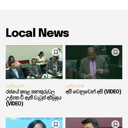
Local News
දේශීය පුවත්
දේශීය පුවත්
රජයේ ඉහළ තනතුරුවල
අපි වෙනුවෙන් අපි (VIDEO)
උද්ගත වී ඇති වැටුප් අර්බුදය
(VIDEO)