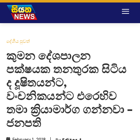
දේශීය පුවත්
කුමන දේශපාලන
පක්ෂයක තනතුරක සිටිය
ද දූෂිතයන්ට,
වංචනිකයන්ට එරෙහිව
තමා ක්‍රියාමාර්ග ගන්නවා –
ජනපති
By
Editor 1