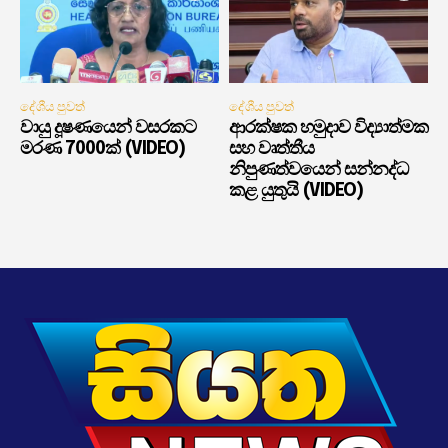
දේශීය පුවත්
දේශීය පුවත්
වායු දූෂණයෙන් වසරකට
ආරක්ෂක හමුදාව විද්‍යාත්මක
මරණ 7000ක් (VIDEO)
සහ වෘත්තීය
නිපුණත්වයෙන් සන්නද්ධ
කළ යුතුයි (VIDEO)