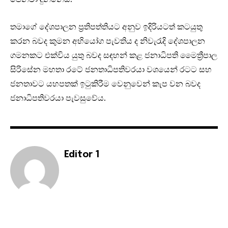
තමාගේ දේශපාලන ප්‍රතිපත්තියට අනුව ඉදිරියටත් කටයුතු
කරන බවද කුමන අභියෝග පැවතිය ද නිවැරැදි දේශපාලන
ගමනකට එක්විය යුතු බවද සඳහන් කළ ජනාධිපති මෛත්‍රීපාල
සිරිසේන මහතා රටේ ජනතාධිපතිවරයා වශයෙන් රටට සහ
ජනතාවට යහපතක් ඉටුකිරීම වෙනුවෙන් කැප වන බවද
ජනාධිපතිවරයා පැවසුවේය.
Editor 1