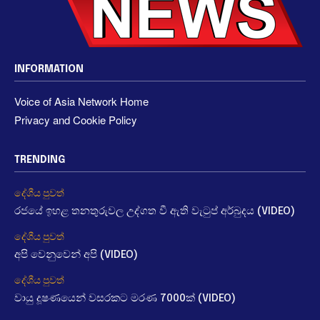
INFORMATION
Voice of Asia Network Home
Privacy and Cookie Policy
TRENDING
දේශීය පුවත්
රජයේ ඉහළ තනතුරුවල උද්ගත වී ඇති වැටුප් අර්බුදය (VIDEO)
දේශීය පුවත්
අපි වෙනුවෙන් අපි (VIDEO)
දේශීය පුවත්
වායු දූෂණයෙන් වසරකට මරණ 7000ක් (VIDEO)