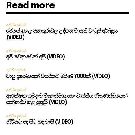
Read more
දේශීය පුවත්
රජයේ ඉහළ තනතුරුවල උද්ගත වී ඇති වැටුප් අර්බුදය
(VIDEO)
දේශීය පුවත්
අපි වෙනුවෙන් අපි (VIDEO)
දේශීය පුවත්
වායු දූෂණයෙන් වසරකට මරණ 7000ක් (VIDEO)
දේශීය පුවත්
ආරක්ෂක හමුදාව විද්‍යාත්මක සහ වෘත්තීය නිපුණත්වයෙන්
සන්නද්ධ කළ යුතුයි (VIDEO)
දේශීය පුවත්
නිරිතට අද සිට තද වැසි (VIDEO)