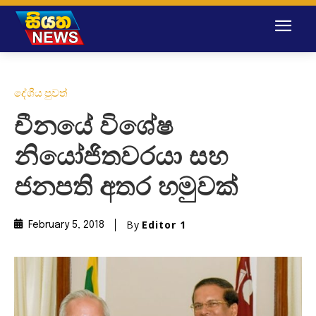
දේශීය පුවත්
චීනයේ විශේෂ
නියෝජිතවරයා සහ
ජනපති අතර හමුවක්
By
Editor 1
February 5, 2018