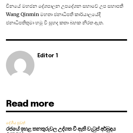
චීනයේ මහජන දේශපාලන උපදේශන සභාවේ උප සභාපති
Wang Qinmin මහතා ජනාධිපති කාර්යාලයේදි
ජනාධිපතිතුමා හමු වී සුහද කතා බහක නිරත ඇත.
Editor 1
Read more
දේශීය පුවත්
රජයේ ඉහළ තනතුරුවල උද්ගත වී ඇති වැටුප් අර්බුදය