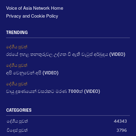
Voice of Asia Network Home
Privacy and Cookie Policy
TRENDING
දේශීය පුවත්
රජයේ ඉහළ තනතුරුවල උද්ගත වී ඇති වැටුප් අර්බුදය (VIDEO)
දේශීය පුවත්
අපි වෙනුවෙන් අපි (VIDEO)
දේශීය පුවත්
වායු දූෂණයෙන් වසරකට මරණ 7000ක් (VIDEO)
CATEGORIES
දේශීය පුවත්
44343
විදෙස් පුවත්
3796