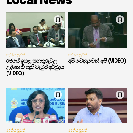
Local News
දේශීය පුවත්
දේශීය පුවත්
රජයේ ඉහළ තනතුරුවල
අපි වෙනුවෙන් අපි (VIDEO)
උද්ගත වී ඇති වැටුප් අර්බුදය
(VIDEO)
දේශීය පුවත්
දේශීය පුවත්