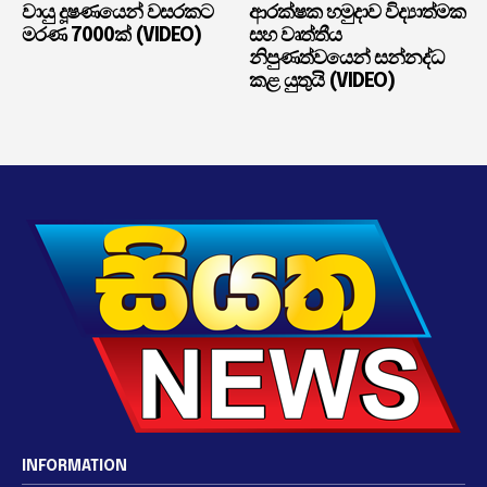
වායු දූෂණයෙන් වසරකට
ආරක්ෂක හමුදාව විද්‍යාත්මක
මරණ 7000ක් (VIDEO)
සහ වෘත්තීය
නිපුණත්වයෙන් සන්නද්ධ
කළ යුතුයි (VIDEO)
INFORMATION