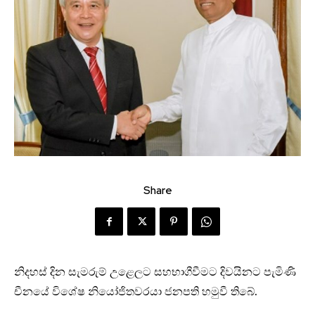
Share
නිදහස් දින සැමරුම් උළෙලට සහභාගීවීමට දිවයිනට පැමිණි
චීනයේ විශේෂ නියෝජිතවරයා ජනපති හමුවී තිබේ.